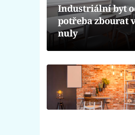
Industriální byt 
potřeba zbourat v
nuly