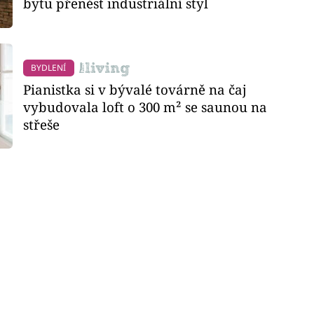
bytu přenést industriální styl
BYDLENÍ
Pianistka si v bývalé továrně na čaj
vybudovala loft o 300 m² se saunou na
střeše