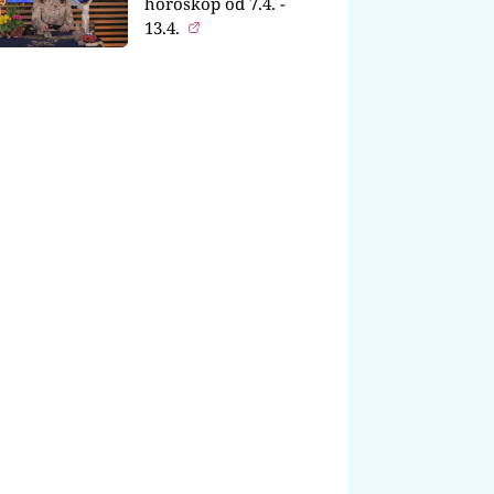
horoskop od 7.4. -
13.4.