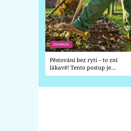
ZAHRADA
Pěstování bez rytí – to zní
lákavě! Tento postup je
vhodný jen pro některé
zahrady