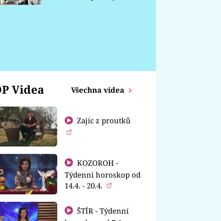
chátrá
P Videa
Všechna videa
Zajíc z proutků
KOZOROH -
Týdenní horoskop od
14.4. - 20.4.
ŠTÍR - Týdenní