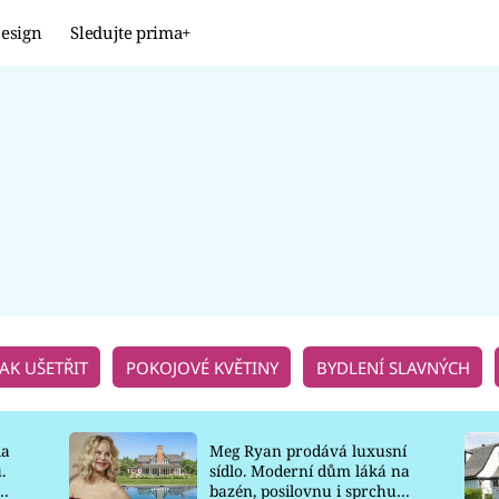
esign
Sledujte prima+
Design
TRENDY
JAK NA TO
PROMĚNY
NAŠE TIPY
JAK UŠETŘIT
POKOJOVÉ KVĚTINY
BYDLENÍ SLAVNÝCH
la
Meg Ryan prodává luxusní
.
sídlo. Moderní dům láká na
o
bazén, posilovnu i sprchu