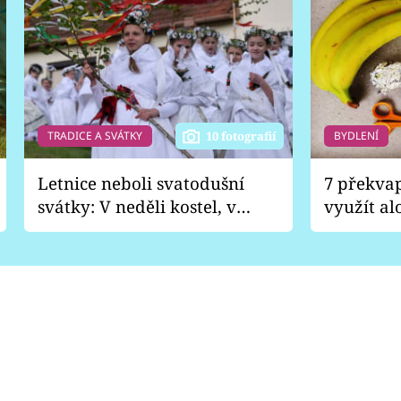
TRADICE A SVÁTKY
BYDLENÍ
10 fotografií
Letnice neboli svatodušní
7 překva
svátky: V neděli kostel, v
využít al
pondělí zábava
Nabrousí
nádobí