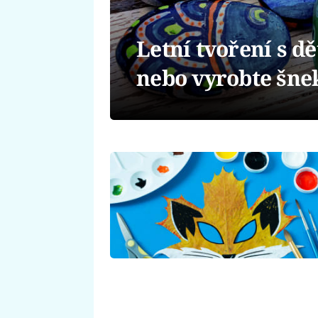
Letní tvoření s d
nebo vyrobte šnek