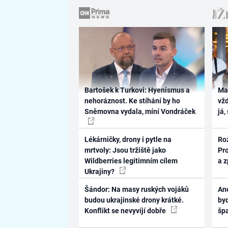
Bartošek k Turkovi: Hyenismus a
Ma
nehoráznost. Ke stíhání by ho
vž
Sněmovna vydala, míní Vondráček
já,
Lékárničky, drony i pytle na
Ro
mrtvoly: Jsou tržiště jako
Pr
Wildberries legitimním cílem
a 
Ukrajiny?
Šándor: Na masy ruských vojáků
Ane
budou ukrajinské drony krátké.
byd
Konflikt se nevyvíjí dobře
šp