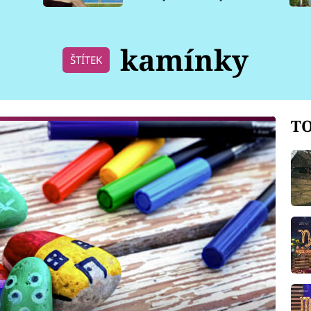
pro psy
kamínky
ŠTÍTEK
TO