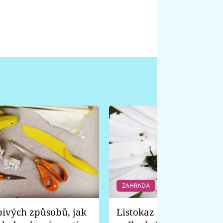
ZAHRADA
6 f
pivých způsobů, jak
Listokaz zahradní vyp