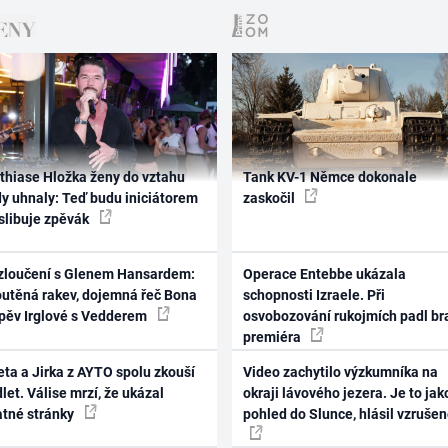
thiase Hložka ženy do vztahu
Tank KV-1 Němce dokonale
dy uhnaly: Teď budu iniciátorem
zaskočil
 slibuje zpěvák
zloučení s Glenem Hansardem:
Operace Entebbe ukázala
outěná rakev, dojemná řeč Bona
schopnosti Izraele. Při
zpěv Irglové s Vedderem
osvobozování rukojmích padl br
premiéra
ta a Jirka z AYTO spolu zkouší
Video zachytilo výzkumníka na
let. Válise mrzí, že ukázal
okraji lávového jezera. Je to jak
atné stránky
pohled do Slunce, hlásil vzruše