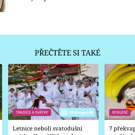
PŘEČTĚTE SI TAKÉ
TRADICE A SVÁTKY
BYDLENÍ
10 fotografií
Letnice neboli svatodušní
7 překva