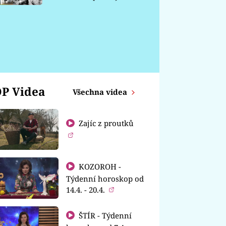
chátrá
P Videa
Všechna videa
Zajíc z proutků
KOZOROH -
Týdenní horoskop od
14.4. - 20.4.
ŠTÍR - Týdenní