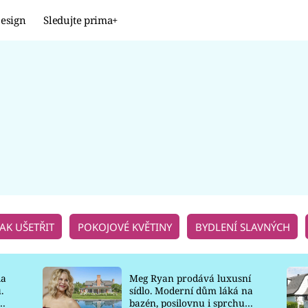
esign
Sledujte prima+
Design
TRENDY
JAK NA TO
PROMĚNY
NAŠE TIPY
JAK UŠETŘIT
POKOJOVÉ KVĚTINY
BYDLENÍ SLAVNÝCH
la
Meg Ryan prodává luxusní
.
sídlo. Moderní dům láká na
o
bazén, posilovnu i sprchu