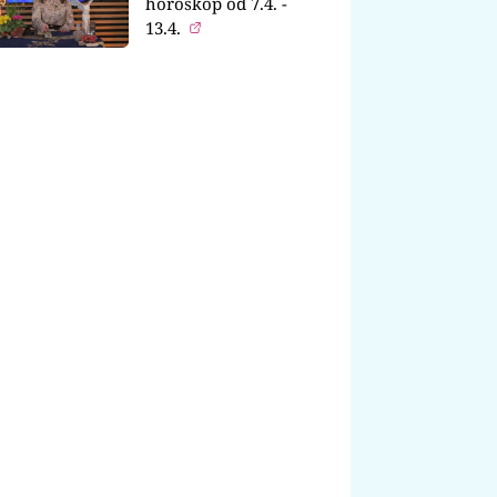
horoskop od 7.4. -
13.4.