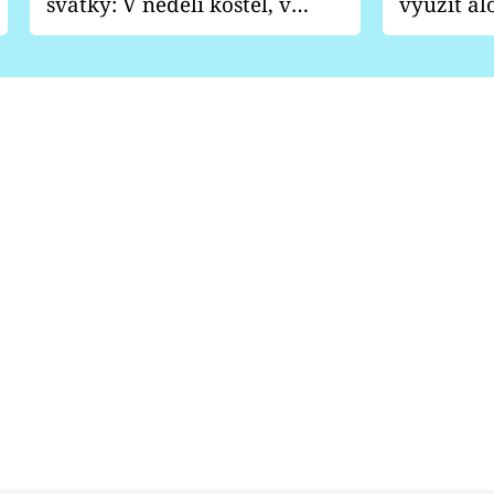
svátky: V neděli kostel, v
využít al
pondělí zábava
Nabrousí
nádobí