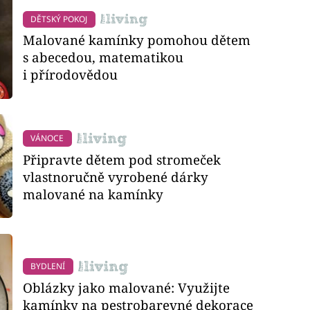
DĚTSKÝ POKOJ
Malované kamínky pomohou dětem
s abecedou, matematikou
i přírodovědou
VÁNOCE
Připravte dětem pod stromeček
vlastnoručně vyrobené dárky
malované na kamínky
BYDLENÍ
Oblázky jako malované: Využijte
kamínky na pestrobarevné dekorace