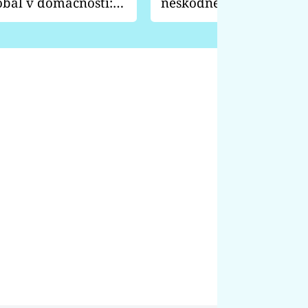
obal v domácnosti:
neškodně, ale je to prev
 nože a vydrhne
před tímhle broukem c
rostliny