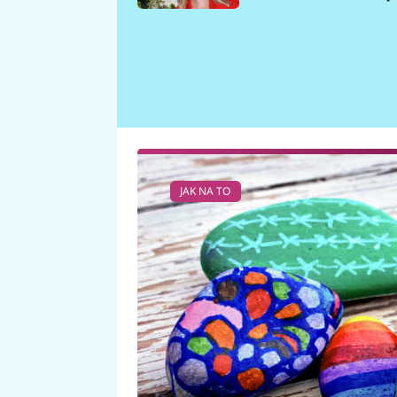
požáru
JAK NA TO