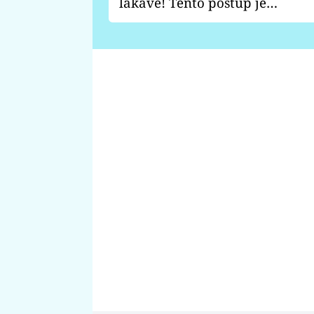
lákavě! Tento postup je
vhodný jen pro některé
zahrady