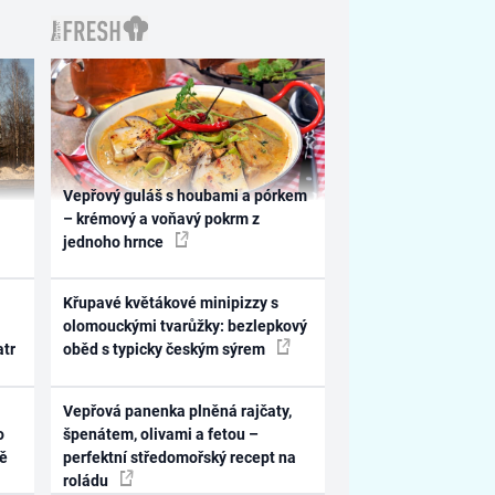
Vepřový guláš s houbami a pórkem
– krémový a voňavý pokrm z
jednoho hrnce
Křupavé květákové minipizzy s
olomouckými tvarůžky: bezlepkový
atr
oběd s typicky českým sýrem
Vepřová panenka plněná rajčaty,
o
špenátem, olivami a fetou –
ně
perfektní středomořský recept na
roládu