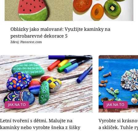
Oblázky jako malované: Využijte kamínky na
pestrobarevné dekorace 5
Zdroj: Pinterest.com
JAK NA TO
JAK NA TO
Letní tvoření s dětmi. Malujte na
Vyrobte si krásn
kamínky nebo vyrobte šneka z šišky
a sklíček. Tuhle 