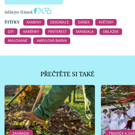
Sdílejte článek
ŠTÍTKY
KAMENY
DEKORACE
DÁREK
KVĚTINY
DIY
KAMÍNKY
PINTEREST
MANDALA
OBLÁZEK
MALOVANÉ
AKRYLOVÁ BARVA
PŘEČTĚTE SI TAKÉ
ZAHRADA
TRADICE A SVÁ