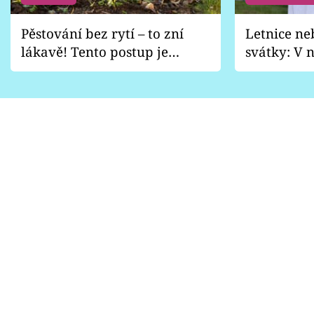
Pěstování bez rytí – to zní
Letnice ne
lákavě! Tento postup je
svátky: V n
vhodný jen pro některé
pondělí z
zahrady