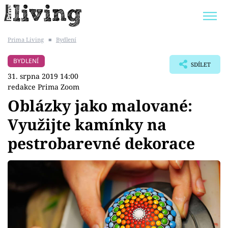
Prima Living
■
Bydlení
Trendy:
JAK UŠETŘIT
POKOJOVÉ KVĚTINY
BYDLENÍ
SDÍLET
BYDLENÍ SLAVNÝCH
ZAHRADA
31. srpna 2019 14:00
redakce Prima Zoom
Oblázky jako malované:
Využijte kamínky na
Témata
pestrobarevné dekorace
Bydlení
Zahrada
Design