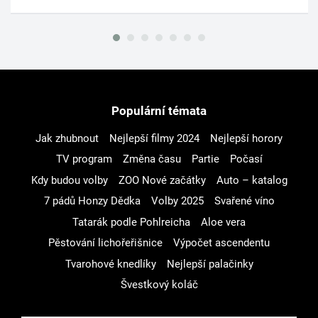
Populární témata
Jak zhubnout
Nejlepší filmy 2024
Nejlepší horory
TV program
Změna času
Partie
Počasí
Kdy budou volby
ZOO Nové začátky
Auto – katalog
7 pádů Honzy Dědka
Volby 2025
Svařené víno
Tatarák podle Pohlreicha
Aloe vera
Pěstování lichořeřišnice
Výpočet ascendentu
Tvarohové knedlíky
Nejlepší palačinky
Švestkový koláč