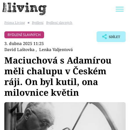
Prima Living
■
Bydlení
Bydlení slavných
Trendy:
JAK UŠETŘIT
POKOJOVÉ KVĚTINY
BYDLENÍ SLAVNÝCH
SDÍLET
BYDLENÍ SLAVNÝCH
ZAHRADA
3. dubna 2025 11:25
David Laštovka
,
Lenka Valjentová
Maciuchová s Adamírou
měli chalupu v Českém
Témata
ráji. On byl kutil, ona
Bydlení
milovnice květin
Zahrada
Design