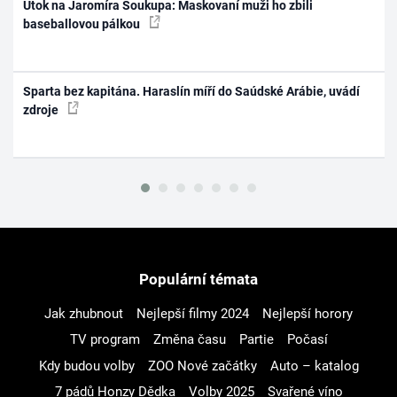
Útok na Jaromíra Soukupa: Maskovaní muži ho zbili
baseballovou pálkou
Sparta bez kapitána. Haraslín míří do Saúdské Arábie, uvádí
zdroje
Populární témata
Jak zhubnout
Nejlepší filmy 2024
Nejlepší horory
TV program
Změna času
Partie
Počasí
Kdy budou volby
ZOO Nové začátky
Auto – katalog
7 pádů Honzy Dědka
Volby 2025
Svařené víno