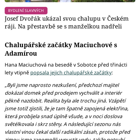
BYDLENÍ SLAVNÝCH
Josef Dvořák ukázal svou chalupu v Českém
ráji. Na přestavbě se s manželkou nadřeli
Chalupářské začátky Maciuchové s
Adamírou
Hana Maciuchová na besedě v Sobotce před třinácti
lety vtipně
popsala jejich chalupářské začátky
:
„Byli jsme naprosto nezkušení, předchozí majitel
dokázal domek před prodejem vychválit a interiér
pěkně nazdobit. Realita byla ale trochu jiná. Vzápětí
jsme totiž zjistili, že je tam špatně zapojená elektřina,
která probíjela snad úplně všude, a v noci doslova
světélkovala i skrz stěny. A následující sezonu nás
vlastní vinou čekal další radikální zásah, protože před
zimou jsme zapomněli vypustit vodu, takže potrubí