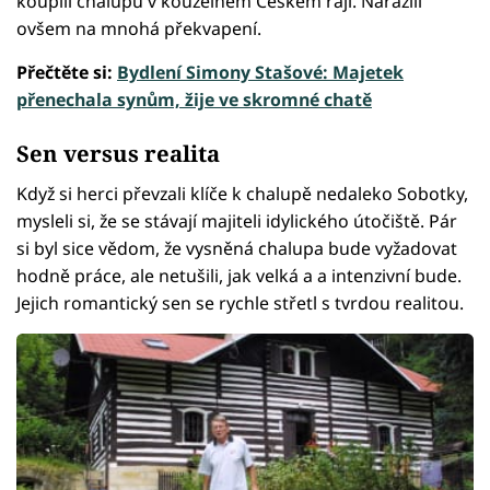
koupili chalupu v kouzelném Českém ráji. Narazili
ovšem na mnohá překvapení.
Přečtěte si:
Bydlení Simony Stašové: Majetek
přenechala synům, žije ve skromné chatě
Sen versus realita
Když si herci převzali klíče k chalupě nedaleko Sobotky,
mysleli si, že se stávají majiteli idylického útočiště. Pár
si byl sice vědom, že vysněná chalupa bude vyžadovat
hodně práce, ale netušili, jak velká a a intenzivní bude.
Jejich romantický sen se rychle střetl s tvrdou realitou.