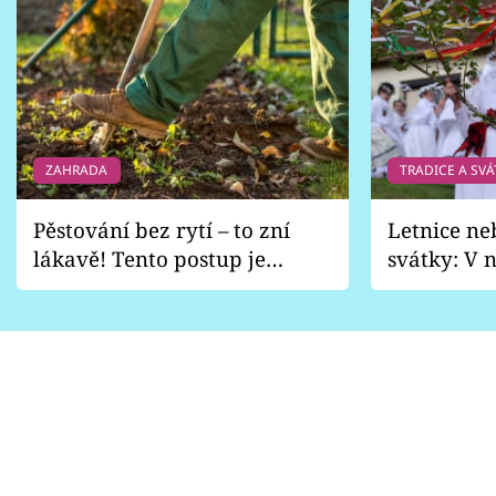
ZAHRADA
TRADICE A SVÁ
Pěstování bez rytí – to zní
Letnice ne
lákavě! Tento postup je
svátky: V n
vhodný jen pro některé
pondělí z
zahrady