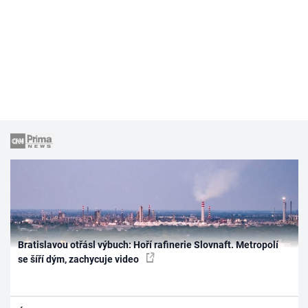
Bratislavou otřásl výbuch: Hoří rafinerie Slovnaft. Metropolí
se šíří dým, zachycuje video