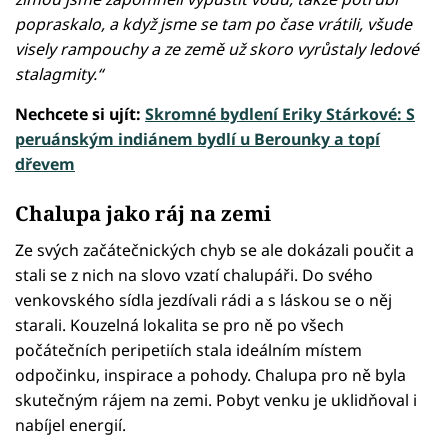
popraskalo, a když jsme se tam po čase vrátili, všude
visely rampouchy a ze země už skoro vyrůstaly ledové
stalagmity.“
Nechcete si ujít:
Skromné bydlení Eriky Stárkové: S
peruánským indiánem bydlí u Berounky a topí
dřevem
Chalupa jako ráj na zemi
Ze svých začátečnických chyb se ale dokázali poučit a
stali se z nich na slovo vzatí chalupáři. Do svého
venkovského sídla jezdívali rádi a s láskou se o něj
starali. Kouzelná lokalita se pro ně po všech
počátečních peripetiích stala ideálním místem
odpočinku, inspirace a pohody. Chalupa pro ně byla
skutečným rájem na zemi. Pobyt venku je uklidňoval i
nabíjel energií.