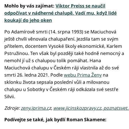
Mohlo by vás zajímat:
Viktor Preiss se naučil
odpočívat v nádherné chalupě. Vadí mu, když lidé
koukají do jeho oken
Po Adamírově smrti (14. srpna 1993) se Maciuchová
ještě chvíli věnovala chalupaření. Jezdila tam se svým
přítelem, docentem Vysoké školy ekonomické, Karlem
Pstružinou. Ten však byl později také hodně nemocný a
nemohl jí už s chalupou tolik pomáhat. Hana
Maciuchová chalupu v Českém ráji vlastnila až do své
smrti 26. ledna 2021. Podle
webu Prima Ženy
na
sklonku života sepsala poslední vůli a milovanou
chalupu u Sobotky v Českém ráji odkázala své sestře
Silvii.
Zdroje:
zeny.iprima.c
z,
www.jicinskozpravy.cz
,
poznatsvet.
Podívejte se také, jak bydlí Roman Skamene: