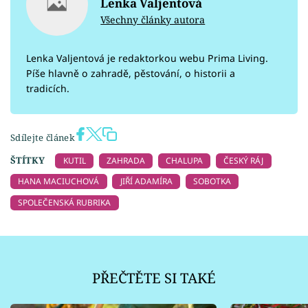
Lenka Valjentová
Všechny články autora
Lenka Valjentová je redaktorkou webu Prima Living.
Píše hlavně o zahradě, pěstování, o historii a
tradicích.
Sdílejte článek
ŠTÍTKY
KUTIL
ZAHRADA
CHALUPA
ČESKÝ RÁJ
HANA MACIUCHOVÁ
JIŘÍ ADAMÍRA
SOBOTKA
SPOLEČENSKÁ RUBRIKA
PŘEČTĚTE SI TAKÉ