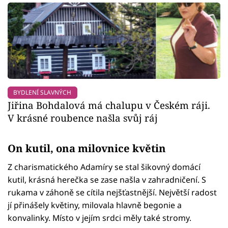
BYDLENÍ SLAVNÝCH
Jiřina Bohdalová má chalupu v Českém ráji.
V krásné roubence našla svůj ráj
On kutil, ona milovnice květin
Z charismatického Adamíry se stal šikovný domácí
kutil, krásná herečka se zase našla v zahradničení. S
rukama v záhoně se cítila nejšťastnější. Největší radost
jí přinášely květiny, milovala hlavně begonie a
konvalinky. Místo v jejím srdci měly také stromy.