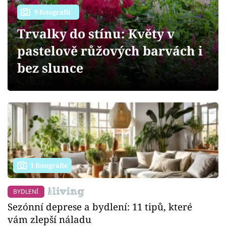
Sledujte prima+
9 fotografií
Trvalky do stínu: Květy v
Přihlášení
pastelově růžových barvách i
bez slunce
Sledujte nás
1 fotografie
BYDLENÍ
Sezónní deprese a bydlení: 11 tipů, které
vám zlepší náladu