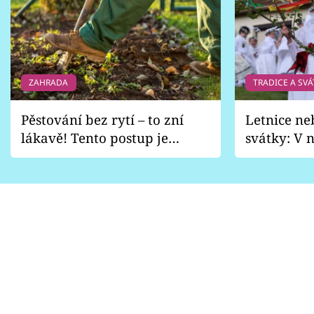
ZAHRADA
TRADICE A SVÁ
Pěstování bez rytí – to zní
Letnice ne
lákavě! Tento postup je
svátky: V n
vhodný jen pro některé
pondělí z
zahrady