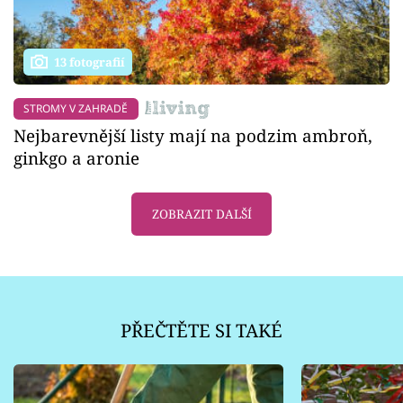
13 fotografií
STROMY V ZAHRADĚ
Nejbarevnější listy mají na podzim ambroň,
ginkgo a aronie
ZOBRAZIT DALŠÍ
PŘEČTĚTE SI TAKÉ