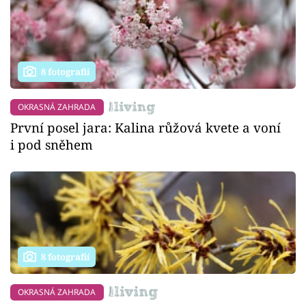
8 fotografií
OKRASNÁ ZAHRADA
První posel jara: Kalina růžová kvete a voní
i pod sněhem
8 fotografií
OKRASNÁ ZAHRADA