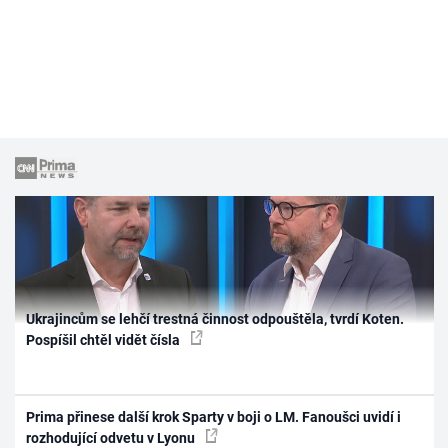
Ukrajincům se lehčí trestná činnost odpouštěla, tvrdí Koten.
Pospíšil chtěl vidět čísla
Prima přinese další krok Sparty v boji o LM. Fanoušci uvidí i
rozhodující odvetu v Lyonu