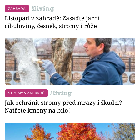
ZAHRADA
Listopad v zahradě: Zasaďte jarní
cibuloviny, česnek, stromy i růže
STROMY V ZAHRADĚ
Jak ochránit stromy před mrazy i škůdci?
Natřete kmeny na bílo!