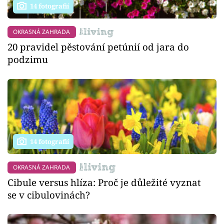
14 fotografií
OKRASNÁ ZAHRADA
20 pravidel pěstování petúnií od jara do
podzimu
14 fotografií
OKRASNÁ ZAHRADA
Cibule versus hlíza: Proč je důležité vyznat
se v cibulovinách?