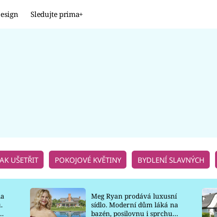
esign
Sledujte prima+
Design
TRENDY
JAK NA TO
PROMĚNY
NAŠE TIPY
JAK UŠETŘIT
POKOJOVÉ KVĚTINY
BYDLENÍ SLAVNÝCH
la
Meg Ryan prodává luxusní
.
sídlo. Moderní dům láká na
o
bazén, posilovnu i sprchu