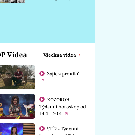
chátrá
P Videa
Všechna videa
Zajíc z proutků
KOZOROH -
Týdenní horoskop od
14.4. - 20.4.
ŠTÍR - Týdenní