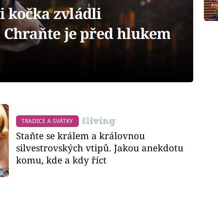
 i kočka zvládli
: Chraňte je před hlukem
TRADICE A SVÁTKY
Staňte se králem a královnou
silvestrovských vtipů. Jakou anekdotu
komu, kde a kdy říct