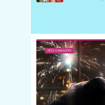
požáru
PÉČE O MAZLÍČKY