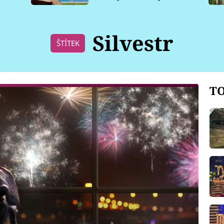
pro psy
Silvestr
ŠTÍTEK
TO