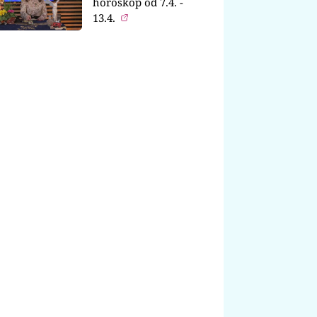
horoskop od 7.4. -
13.4.