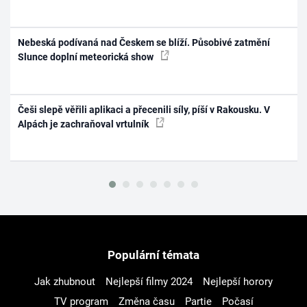
Nebeská podívaná nad Českem se blíží. Působivé zatmění
Slunce doplní meteorická show
Češi slepě věřili aplikaci a přecenili síly, píší v Rakousku. V
Alpách je zachraňoval vrtulník
Populární témata
Jak zhubnout
Nejlepší filmy 2024
Nejlepší horory
TV program
Změna času
Partie
Počasí