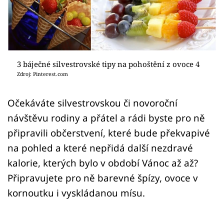
Sledujte prima+
Přihlášení
3 báječné silvestrovské tipy na pohoštění z ovoce 4
Sledujte nás
Zdroj: Pinterest.com
Očekáváte silvestrovskou či novoroční
návštěvu rodiny a přátel a rádi byste pro ně
připravili občerstvení, které bude překvapivé
na pohled a které nepřidá další nezdravé
kalorie, kterých bylo v období Vánoc až až?
Připravujete pro ně barevné špízy, ovoce v
kornoutku i vyskládanou mísu.