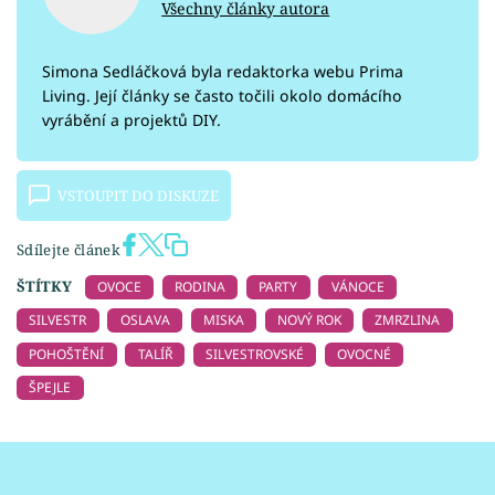
Všechny články autora
Simona Sedláčková byla redaktorka webu Prima
Living. Její články se často točili okolo domácího
vyrábění a projektů DIY.
VSTOUPIT DO DISKUZE
Sdílejte článek
ŠTÍTKY
OVOCE
RODINA
PARTY
VÁNOCE
SILVESTR
OSLAVA
MISKA
NOVÝ ROK
ZMRZLINA
POHOŠTĚNÍ
TALÍŘ
SILVESTROVSKÉ
OVOCNÉ
ŠPEJLE