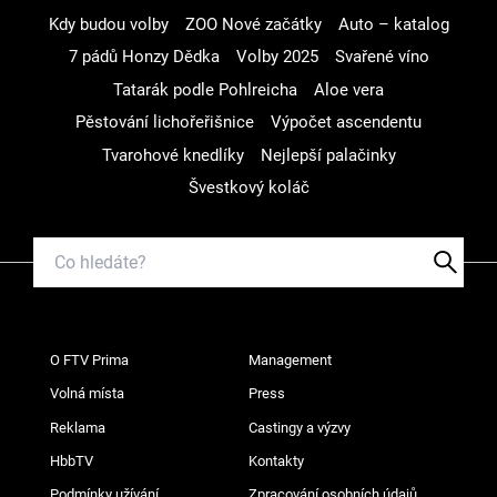
Kdy budou volby
ZOO Nové začátky
Auto – katalog
7 pádů Honzy Dědka
Volby 2025
Svařené víno
Tatarák podle Pohlreicha
Aloe vera
Pěstování lichořeřišnice
Výpočet ascendentu
Tvarohové knedlíky
Nejlepší palačinky
Švestkový koláč
O FTV Prima
Management
Volná místa
Press
Reklama
Castingy a výzvy
HbbTV
Kontakty
Podmínky užívání
Zpracování osobních údajů