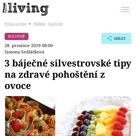
Prima Living
■
Bydlení
Kuchyně
Trendy:
JAK UŠETŘIT
POKOJOVÉ KVĚTINY
KUCHYNĚ
SDÍLET
BYDLENÍ SLAVNÝCH
ZAHRADA
28. prosince 2019 08:00
Simona Sedláčková
3 báječné silvestrovské tipy
na zdravé pohoštění z
Témata
ovoce
Bydlení
Zahrada
Design