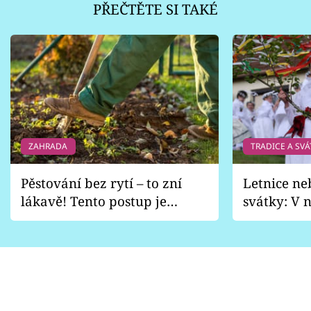
PŘEČTĚTE SI TAKÉ
ZAHRADA
TRADICE A SVÁ
Pěstování bez rytí – to zní
Letnice ne
lákavě! Tento postup je
svátky: V n
vhodný jen pro některé
pondělí z
zahrady