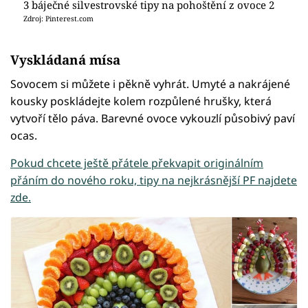
3 báječné silvestrovské tipy na pohoštění z ovoce 2
Zdroj: Pinterest.com
Vyskládaná mísa
Sovocem si můžete i pěkně vyhrát. Umyté a nakrájené
kousky poskládejte kolem rozpůlené hrušky, která
vytvoří tělo páva. Barevné ovoce vykouzlí působivý paví
ocas.
Pokud chcete ještě přátele překvapit originálním
přáním do nového roku, tipy na nejkrásnější PF najdete
zde.