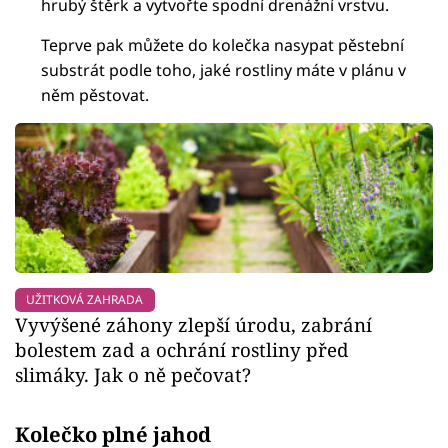
hrubý štěrk a vytvořte spodní drenážní vrstvu.
Teprve pak můžete do kolečka nasypat pěstební
substrát podle toho, jaké rostliny máte v plánu v
něm pěstovat.
UŽITKOVÁ ZAHRADA
Vyvýšené záhony zlepší úrodu, zabrání
bolestem zad a ochrání rostliny před
slimáky. Jak o ně pečovat?
Kolečko plné jahod