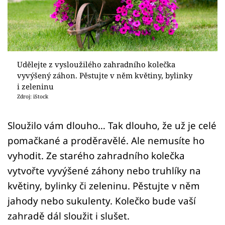
Sledujte prima+
Přihlášení
Udělejte z vysloužilého zahradního kolečka
Sledujte nás
vyvýšený záhon. Pěstujte v něm květiny, bylinky
i zeleninu
Zdroj: iStock
Sloužilo vám dlouho… Tak dlouho, že už je celé
pomačkané a proděravělé. Ale nemusíte ho
vyhodit. Ze starého zahradního kolečka
vytvořte vyvýšené záhony nebo truhlíky na
květiny, bylinky či zeleninu. Pěstujte v něm
jahody nebo sukulenty. Kolečko bude vaší
zahradě dál sloužit i slušet.