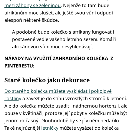
mezi záhony se zeleninou
. Nejenže to tam bude
afrikánům moc slušet, ale ještě svou vůní odpudí
alespoň některé škůdce.
A podobně bude kolečko s afrikány fungovat i
postavené vedle vašeho letního sezení. Komáři
afrikánovou vůni moc nevyhledávají.
NÁPADY NA VYUŽITÍ ZAHRADNÍHO KOLEČKA Z
PINTERESTU:
Staré kolečko jako dekorace
Do starého kolečka můžete vyskládat i pokojové
rostliny
a zavézt je do stínu vzrostlých stromů k letnění.
Ale do kolečka můžete usadit i nádhernou hortenzii, ale
pouze v květináči, protože její pobyt v kolečku může být
jenom dočasný. Dlouhodobě by se jí v něm nedařilo.
Také nejrůznější
letničky
můžete vysázet do kolečka