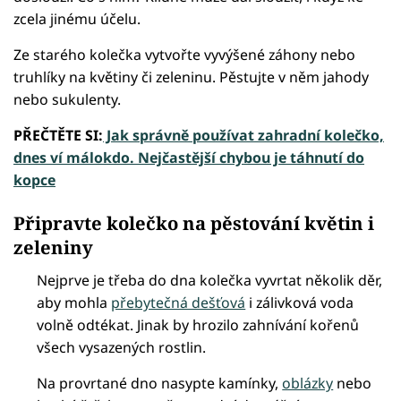
zcela jinému účelu.
Ze starého kolečka vytvořte vyvýšené záhony nebo
truhlíky na květiny či zeleninu. Pěstujte v něm jahody
nebo sukulenty.
PŘEČTĚTE SI:
Jak správně používat zahradní kolečko,
dnes ví málokdo. Nejčastější chybou je táhnutí do
kopce
Připravte kolečko na pěstování květin i
zeleniny
Nejprve je třeba do dna kolečka vyvrtat několik děr,
aby mohla
přebytečná dešťová
i zálivková voda
volně odtékat. Jinak by hrozilo zahnívání kořenů
všech vysazených rostlin.
Na provrtané dno nasypte kamínky,
oblázky
nebo