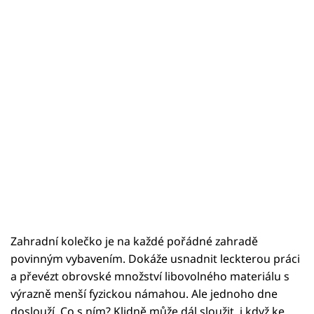
Zahradní kolečko je na každé pořádné zahradě
povinným vybavením. Dokáže usnadnit leckterou práci
a převézt obrovské množství libovolného materiálu s
výrazně menší fyzickou námahou. Ale jednoho dne
doslouží. Co s ním? Klidně může dál sloužit, i když ke