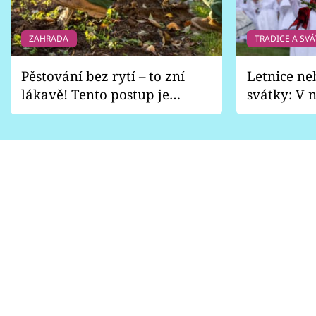
ZAHRADA
TRADICE A SVÁ
Pěstování bez rytí – to zní
Letnice ne
lákavě! Tento postup je
svátky: V n
vhodný jen pro některé
pondělí z
zahrady