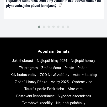
Poplach v Bulharsku: Dron plný výbušnin explodoval kousek od
plynovodu, jeho původ je nejasný
Populární témata
Jak zhubnout
Nejlepší filmy 2024
Nejlepší horory
TV program
Změna času
Partie
Počasí
Kdy budou volby
ZOO Nové začátky
Auto – katalog
7 pádů Honzy Dědka
Volby 2025
Svařené víno
Tatarák podle Pohlreicha
Aloe vera
Pěstování lichořeřišnice
Výpočet ascendentu
Tvarohové knedlíky
Nejlepší palačinky