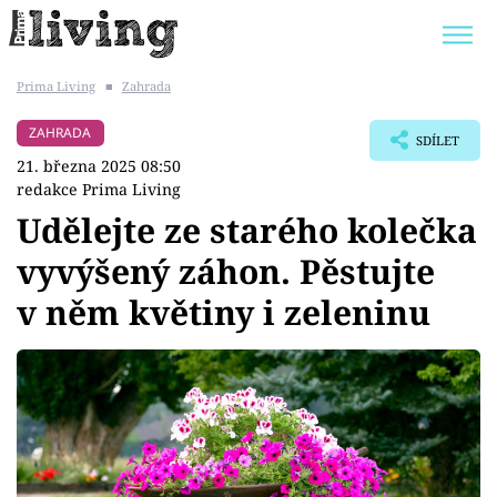
Prima Living
■
Zahrada
Trendy:
JAK UŠETŘIT
POKOJOVÉ KVĚTINY
ZAHRADA
SDÍLET
BYDLENÍ SLAVNÝCH
ZAHRADA
21. března 2025 08:50
redakce Prima Living
Udělejte ze starého kolečka
vyvýšený záhon. Pěstujte
Témata
v něm květiny i zeleninu
Bydlení
Zahrada
Design