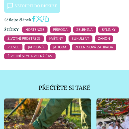
VSTOUPIT DO DISKUZE
Sdílejte článek
ŠTÍTKY
HORTENZIE
PŘÍRODA
ZELENINA
BYLINKY
ŽIVOTNÍ PROSTŘEDÍ
KVĚTINY
SUKULENT
ZÁHON
PLEVEL
JAHODNÍK
JAHODA
ZELENINOVÁ ZAHRADA
ŽIVOTNÍ STYL A VOLNÝ ČAS
PŘEČTĚTE SI TAKÉ