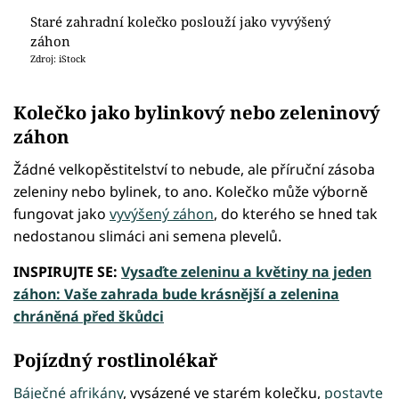
Staré zahradní kolečko poslouží jako vyvýšený
záhon
Zdroj: iStock
Kolečko jako bylinkový nebo zeleninový
záhon
Žádné velkopěstitelství to nebude, ale příruční zásoba
zeleniny nebo bylinek, to ano. Kolečko může výborně
fungovat jako
vyvýšený záhon
, do kterého se hned tak
nedostanou slimáci ani semena plevelů.
INSPIRUJTE SE:
Vysaďte zeleninu a květiny na jeden
záhon: Vaše zahrada bude krásnější a zelenina
chráněná před škůdci
Pojízdný rostlinolékař
Báječné afrikány
, vysázené ve starém kolečku,
postavte