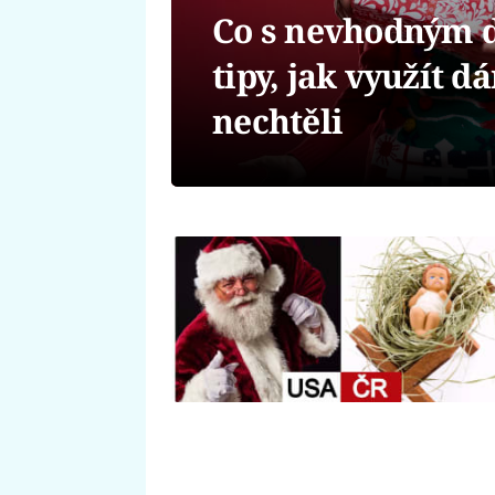
Co s nevhodným 
tipy, jak využít dá
nechtěli