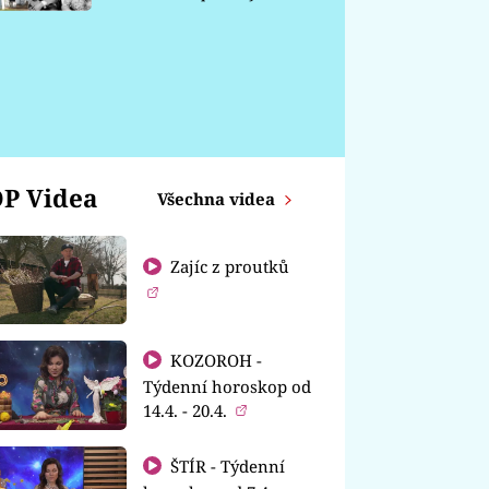
chátrá
P Videa
Všechna videa
Zajíc z proutků
KOZOROH -
Týdenní horoskop od
14.4. - 20.4.
ŠTÍR - Týdenní