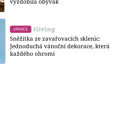
vyzdobila obývák
VÁNOCE
Sněžítka ze zavařovacích sklenic:
Jednoduchá vánoční dekorace, která
každého ohromí