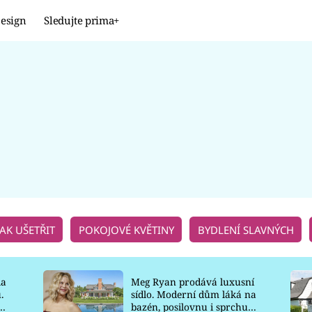
esign
Sledujte prima+
Design
TRENDY
JAK NA TO
PROMĚNY
NAŠE TIPY
JAK UŠETŘIT
POKOJOVÉ KVĚTINY
BYDLENÍ SLAVNÝCH
la
Meg Ryan prodává luxusní
.
sídlo. Moderní dům láká na
o
bazén, posilovnu i sprchu