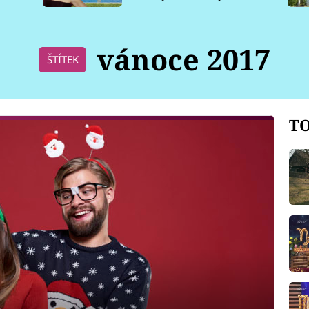
pro psy
vánoce 2017
ŠTÍTEK
TO