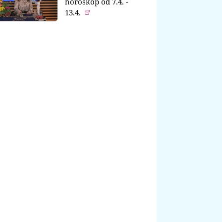
horoskop od 7.4. -
13.4.