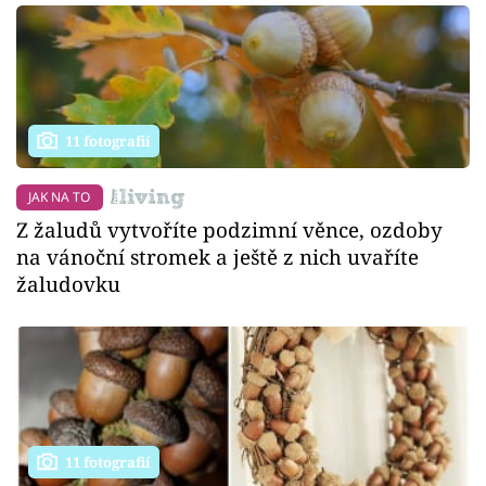
11 fotografií
JAK NA TO
Z žaludů vytvoříte podzimní věnce, ozdoby
na vánoční stromek a ještě z nich uvaříte
žaludovku
11 fotografií