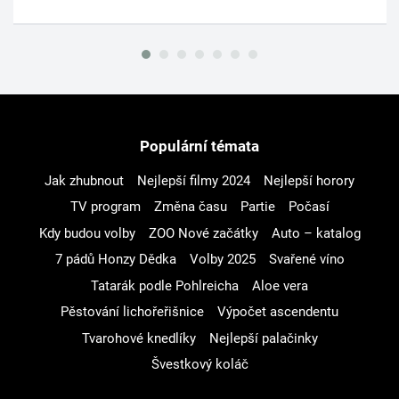
Populární témata
Jak zhubnout
Nejlepší filmy 2024
Nejlepší horory
TV program
Změna času
Partie
Počasí
Kdy budou volby
ZOO Nové začátky
Auto – katalog
7 pádů Honzy Dědka
Volby 2025
Svařené víno
Tatarák podle Pohlreicha
Aloe vera
Pěstování lichořeřišnice
Výpočet ascendentu
Tvarohové knedlíky
Nejlepší palačinky
Švestkový koláč