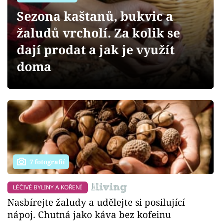
Sledujte prima+
Sezona kaštanů, bukvic a
žaludů vrcholí. Za kolik se
Přihlášení
dají prodat a jak je využít
doma
Sledujte nás
7 fotografií
LÉČIVÉ BYLINY A KOŘENÍ
Nasbírejte žaludy a udělejte si posilující
nápoj. Chutná jako káva bez kofeinu