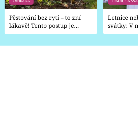
ZAHRADA
TRADICE A SVÁ
Pěstování bez rytí – to zní
Letnice ne
lákavě! Tento postup je
svátky: V n
vhodný jen pro některé
pondělí z
zahrady