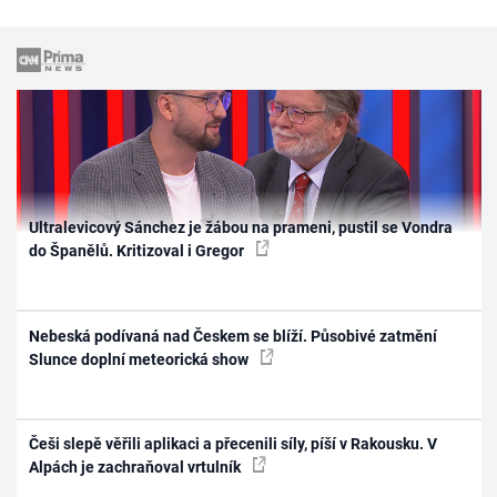
Ultralevicový Sánchez je žábou na prameni, pustil se Vondra
do Španělů. Kritizoval i Gregor
Nebeská podívaná nad Českem se blíží. Působivé zatmění
Slunce doplní meteorická show
Češi slepě věřili aplikaci a přecenili síly, píší v Rakousku. V
Alpách je zachraňoval vrtulník