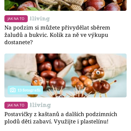
JAK NA TO
Na podzim si můžete přivydělat sběrem
žaludů a bukvic. Kolik za ně ve výkupu
dostanete?
13 fotografií
JAK NA TO
Postavičky z kaštanů a dalších podzimních
plodů děti zabaví. Využijte i plastelínu!