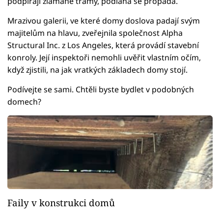
podpírají zlámané trámy, podlaha se propadá.
Mrazivou galerii, ve které domy doslova padají svým
majitelům na hlavu, zveřejnila společnost Alpha
Structural Inc. z Los Angeles, která provádí stavební
konroly. Její inspektoři nemohli uvěřit vlastním očím,
když zjistili, na jak vratkých základech domy stojí.
Podívejte se sami. Chtěli byste bydlet v podobných
domech?
Faily v konstrukci domů