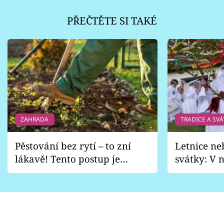
PŘEČTĚTE SI TAKÉ
ZAHRADA
TRADICE A SVÁ
Pěstování bez rytí – to zní
Letnice ne
lákavě! Tento postup je
svátky: V n
vhodný jen pro některé
pondělí z
zahrady