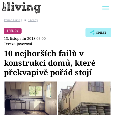
Prima Living
■
Trendy
Trendy:
JAK UŠETŘIT
POKOJOVÉ KVĚTINY
TRENDY
SDÍLET
BYDLENÍ SLAVNÝCH
ZAHRADA
13. listopadu 2018 06:00
Tereza Javorová
10 nejhorších failů v
konstrukci domů, které
Témata
překvapivě pořád stojí
Bydlení
Zahrada
Design