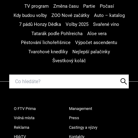
TV program
Změna času
Partie
Počasí
Kdy budou volby
ZOO Nové začátky
Auto – katalog
7 pádů Honzy Dědka
Volby 2025
Svařené víno
Tatarák podle Pohlreicha
Aloe vera
Pěstování lichořeřišnice
Výpočet ascendentu
Tvarohové knedlíky
Nejlepší palačinky
Švestkový koláč
O FTV Prima
Management
Volná místa
Press
Reklama
Castingy a výzvy
HbbTV
Kontakty