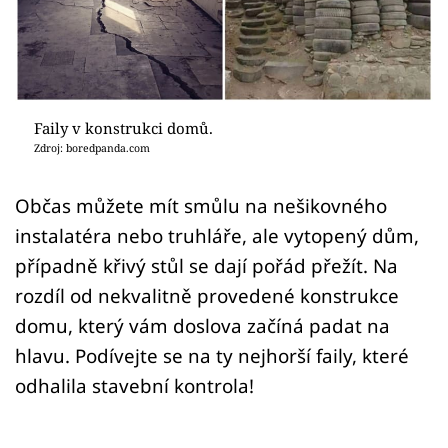
Sledujte prima+
Přihlášení
Faily v konstrukci domů.
Sledujte nás
Zdroj: boredpanda.com
Občas můžete mít smůlu na nešikovného
instalatéra nebo truhláře, ale vytopený dům,
případně křivý stůl se dají pořád přežít. Na
rozdíl od nekvalitně provedené konstrukce
domu, který vám doslova začíná padat na
hlavu. Podívejte se na ty nejhorší faily, které
odhalila stavební kontrola!