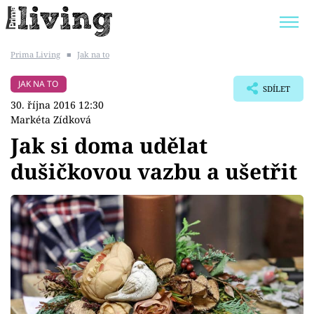
Prima Living
■
Jak na to
Trendy:
JAK UŠETŘIT
POKOJOVÉ KVĚTINY
JAK NA TO
SDÍLET
BYDLENÍ SLAVNÝCH
ZAHRADA
30. října 2016 12:30
Markéta Zídková
Jak si doma udělat
dušičkovou vazbu a ušetřit
Témata
Bydlení
Zahrada
Design