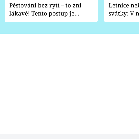
Pěstování bez rytí – to zní
Letnice ne
lákavě! Tento postup je
svátky: V n
vhodný jen pro některé
pondělí z
zahrady