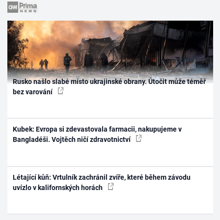
Rusko našlo slabé místo ukrajinské obrany. Útočit může téměř
bez varování
Kubek: Evropa si zdevastovala farmacii, nakupujeme v
Bangladéši. Vojtěch ničí zdravotnictví
Létající kůň: Vrtulník zachránil zvíře, které během závodu
uvízlo v kalifornských horách