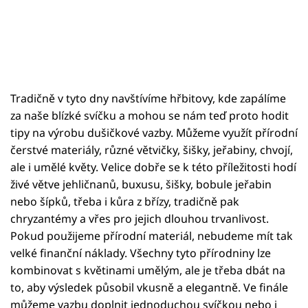
Tradičně v tyto dny navštívíme hřbitovy, kde zapálíme
za naše blízké svíčku a mohou se nám teď proto hodit
tipy na výrobu dušičkové vazby. Můžeme využít přírodní
čerstvé materiály, různé větvičky, šišky, jeřabiny, chvojí,
ale i umělé květy. Velice dobře se k této příležitosti hodí
živé větve jehličnanů, buxusu, šišky, bobule jeřabin
nebo šípků, třeba i kůra z břízy, tradičně pak
chryzantémy a vřes pro jejich dlouhou trvanlivost.
Pokud použijeme přírodní materiál, nebudeme mít tak
velké finanční náklady. Všechny tyto přírodniny lze
kombinovat s květinami umělým, ale je třeba dbát na
to, aby výsledek působil vkusně a elegantně. Ve finále
můžeme vazbu doplnit jednoduchou svíčkou nebo i