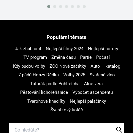
Populární témata
Jak zhubnout
Nejlepší filmy 2024
Nejlepší horory
TV program
Změna času
Partie
Počasí
Kdy budou volby
ZOO Nové začátky
Auto – katalog
7 pádů Honzy Dědka
Volby 2025
Svařené víno
Tatarák podle Pohlreicha
Aloe vera
Pěstování lichořeřišnice
Výpočet ascendentu
Tvarohové knedlíky
Nejlepší palačinky
Švestkový koláč