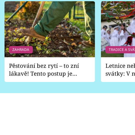
ZAHRADA
TRADICE A SVÁ
Pěstování bez rytí – to zní
Letnice ne
lákavě! Tento postup je
svátky: V n
vhodný jen pro některé
pondělí z
zahrady