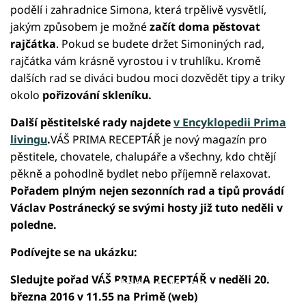
podělí i zahradnice Simona, která trpělivě vysvětlí,
jakým způsobem je možné
začít doma pěstovat
rajčátka
. Pokud se budete držet Simoniných rad,
rajčátka vám krásně vyrostou i v truhlíku. Kromě
dalších rad se diváci budou moci dozvědět tipy a triky
okolo
pořizování skleníku.
Další pěstitelské rady najdete
v Encyklopedii Prima
livingu
.
VÁŠ PRIMA RECEPTÁŘ je nový magazín pro
pěstitele, chovatele, chalupáře a všechny, kdo chtějí
pěkně a pohodlně bydlet nebo příjemně relaxovat.
Pořadem plným nejen sezonních rad a tipů provádí
Václav Postránecký se svými hosty již tuto neděli v
poledne.
Podívejte se na ukázku:
Sledujte pořad VÁŠ PRIMA RECEPTÁŘ v neděli 20.
Failed to fetch
března 2016 v 11.55 na Primě
(web)