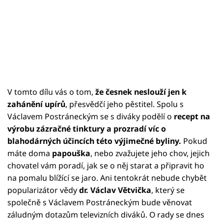
V tomto dílu vás o tom,
že česnek neslouží jen k
zahánění upírů
, přesvědčí jeho pěstitel. Spolu s
Václavem Postráneckým se s diváky podělí o
recept na
výrobu zázračné tinktury a prozradí víc o
blahodárných účincích této výjimečné byliny.
Pokud
máte doma
papouška
, nebo zvažujete jeho chov, jejich
chovatel vám poradí, jak se o něj starat a připravit ho
na pomalu blížící se jaro. Ani tentokrát nebude chybět
popularizátor vědy
dr. Václav Větvička
, který se
společně s Václavem Postráneckým bude věnovat
záludným dotazům televizních diváků. O rady se dnes