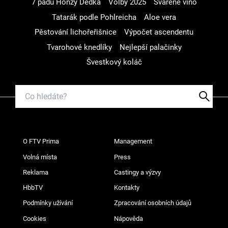
7 pádů Honzy Dědka
Volby 2025
Svařené víno
Tatarák podle Pohlreicha
Aloe vera
Pěstování lichořeřišnice
Výpočet ascendentu
Tvarohové knedlíky
Nejlepší palačinky
Švestkový koláč
O FTV Prima
Management
Volná místa
Press
Reklama
Castingy a výzvy
HbbTV
Kontakty
Podmínky užívání
Zpracování osobních údajů
Cookies
Nápověda