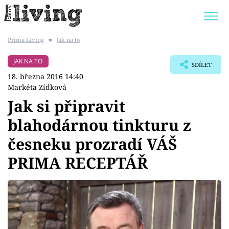
Prima Living
■
Jak na to
Trendy:
JAK UŠETŘIT
POKOJOVÉ KVĚTINY
JAK NA TO
SDÍLET
BYDLENÍ SLAVNÝCH
ZAHRADA
18. března 2016 14:40
Markéta Zídková
Jak si připravit
blahodárnou tinkturu z
Témata
česneku prozradí VÁŠ
Bydlení
PRIMA RECEPTÁŘ
Zahrada
Design