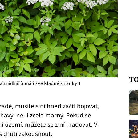
TO
zahrádkářů má i své kladné stránky 1
radě, musíte s ní hned začít bojovat,
uhavý, ne-li zcela marný. Pokud se
ní území, můžete se z ní i radovat. V
s chutí zakousnout.