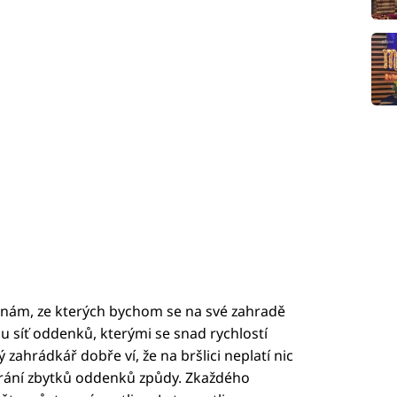
linám, ze kterých bychom se na své zahradě
u síť oddenků, kterými se snad rychlostí
ý zahrádkář dobře ví, že na bršlici neplatí nic
bírání zbytků oddenků způdy. Zkaždého