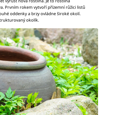
vyrůst nová rostlina. Je to rostlina
a. Prvním rokem vytvoří přízemní růžici listů
uhé oddenky a brzy ovládne široké okolí.
trukturovaný okolík.