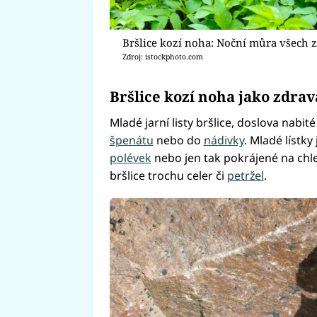
Bršlice kozí noha: Noční můra všech 
Zdroj: istockphoto.com
Bršlice kozí noha jako zdra
Mladé jarní listy bršlice, doslova nabi
špenátu
nebo do
nádivky
. Mladé lístky
polévek
nebo jen tak pokrájené na ch
bršlice trochu celer či
petržel
.