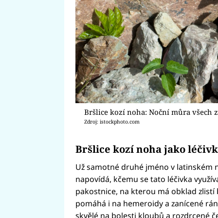
Bršlice kozí noha: Noční můra všech 
Zdroj: istockphoto.com
Bršlice kozí noha jako léčiv
Už samotné druhé jméno v latinském n
napovídá, kčemu se tato léčivka využí
pakostnice, na kterou má obklad zlistí br
pomáhá i na hemeroidy a zanícené rány
skvělé na bolesti kloubů a rozdrcené č