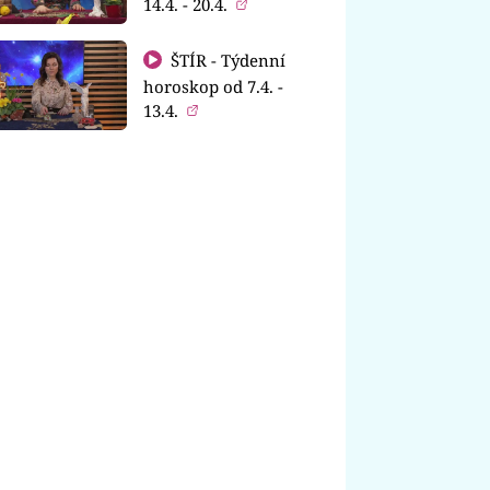
14.4. - 20.4.
ŠTÍR - Týdenní
horoskop od 7.4. -
13.4.