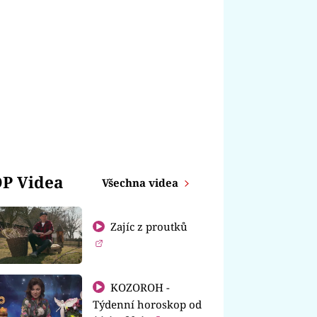
P Videa
Všechna videa
Zajíc z proutků
KOZOROH -
Týdenní horoskop od