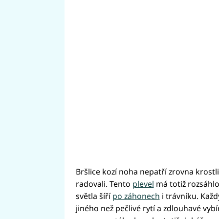
Bršlice kozí noha nepatří zrovna krost
radovali. Tento
plevel
má totiž rozsáhlo
světla šíří
po záhonech
i trávníku. Každ
jiného než pečlivé rytí a zdlouhavé vy