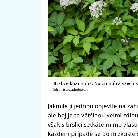
Bršlice kozí noha: Noční můra všech 
Zdroj: istockphoto.com
Jakmile ji jednou objevíte na zah
ale boj je to většinou velmi zdlo
však s bršlicí setkáte mimo vlast
každém případě se do ní zkuste 