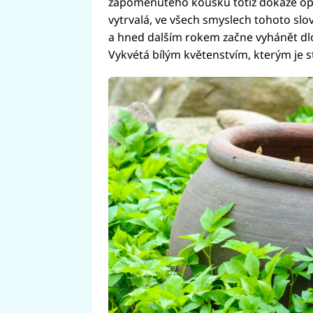
zapomenutého kousku totiž dokáže opět 
vytrvalá, ve všech smyslech tohoto slov
a hned dalším rokem začne vyhánět dlo
Vykvétá bílým květenstvím, kterým je s