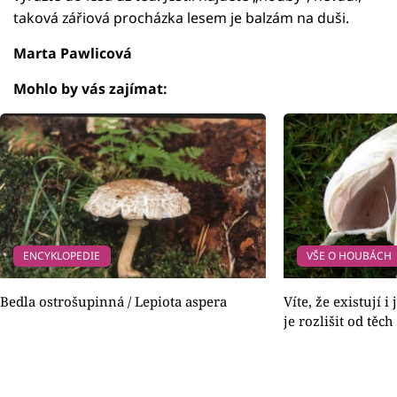
taková zářiová procházka lesem je balzám na duši.
Marta Pawlicová
Mohlo by vás zajímat:
ENCYKLOPEDIE
VŠE O HOUBÁCH
Bedla ostrošupinná / Lepiota aspera
Víte, že existují 
je rozlišit od těc