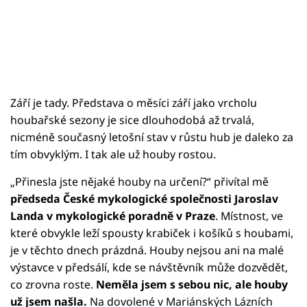
Září je tady. Představa o měsíci září jako vrcholu
houbařské sezony je sice dlouhodobá až trvalá,
nicméně současný letošní stav v růstu hub je daleko za
tím obvyklým. I tak ale už houby rostou.
„Přinesla jste nějaké houby na určení?“ přivítal mě
předseda České mykologické společnosti Jaroslav
Landa v mykologické poradně v Praze
. Místnost, ve
které obvykle leží spousty krabiček i košíků s houbami,
je v těchto dnech prázdná. Houby nejsou ani na malé
výstavce v předsálí, kde se návštěvník může dozvědět,
co zrovna roste.
Neměla jsem s sebou nic, ale houby
už jsem našla.
Na dovolené v Mariánských Lázních