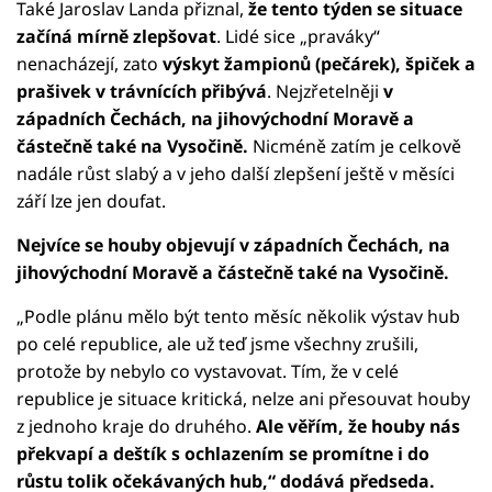
Také Jaroslav Landa přiznal,
že tento týden se situace
začíná mírně zlepšovat
. Lidé sice „praváky“
nenacházejí, zato
výskyt žampionů (pečárek), špiček a
prašivek v trávnících přibývá
. Nejzřetelněji
v
západních Čechách, na jihovýchodní Moravě a
částečně také na Vysočině.
Nicméně zatím je celkově
nadále růst slabý a v jeho další zlepšení ještě v měsíci
září lze jen doufat.
Nejvíce se houby objevují v západních Čechách, na
jihovýchodní Moravě a částečně také na Vysočině.
„Podle plánu mělo být tento měsíc několik výstav hub
po celé republice, ale už teď jsme všechny zrušili,
protože by nebylo co vystavovat. Tím, že v celé
republice je situace kritická, nelze ani přesouvat houby
z jednoho kraje do druhého.
Ale věřím, že houby nás
překvapí a deštík s ochlazením se promítne i do
růstu tolik očekávaných hub,“ dodává předseda.