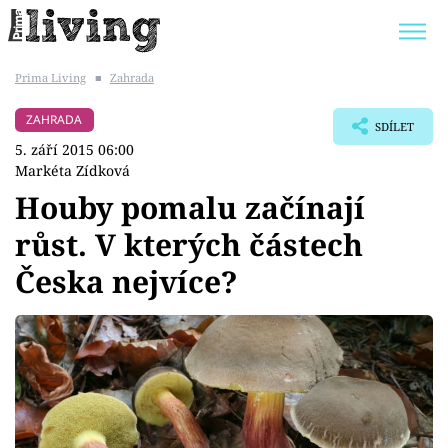
Prima Living
■
Zahrada
Trendy:
JAK UŠETŘIT
POKOJOVÉ KVĚTINY
ZAHRADA
SDÍLET
BYDLENÍ SLAVNÝCH
ZAHRADA
5. září 2015 06:00
Markéta Zídková
Houby pomalu začínají
růst. V kterých částech
Témata
Česka nejvíce?
Bydlení
Zahrada
Design