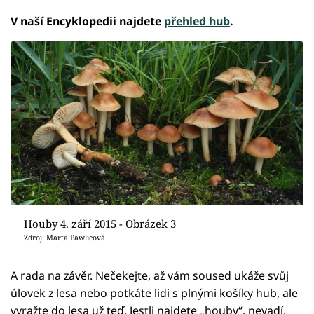
V naší Encyklopedii najdete
přehled hub
.
Houby 4. září 2015 - Obrázek 3
Zdroj: Marta Pawlicová
A rada na závěr. Nečekejte, až vám soused ukáže svůj
úlovek z lesa nebo potkáte lidi s plnými košíky hub, ale
vyražte do lesa už teď. Jestli najdete „houby“, nevadí,