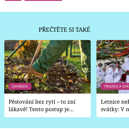
PŘEČTĚTE SI TAKÉ
ZAHRADA
TRADICE A SVÁ
Pěstování bez rytí – to zní
Letnice ne
lákavě! Tento postup je
svátky: V n
vhodný jen pro některé
pondělí z
zahrady