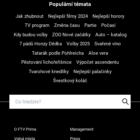
Populární témata
Jak zhubnout
Nejlepší filmy 2024
Nejlepší horory
TV program
Změna času
Partie
Počasí
Kdy budou volby
ZOO Nové začátky
Auto – katalog
7 pádů Honzy Dědka
Volby 2025
Svařené víno
Tatarák podle Pohlreicha
Aloe vera
Pěstování lichořeřišnice
Výpočet ascendentu
Tvarohové knedlíky
Nejlepší palačinky
Švestkový koláč
O FTV Prima
Management
Volná místa
Press