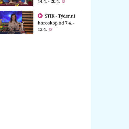
14.4. - 20.4.
ŠTÍR - Týdenní
horoskop od 7.4. -
13.4.