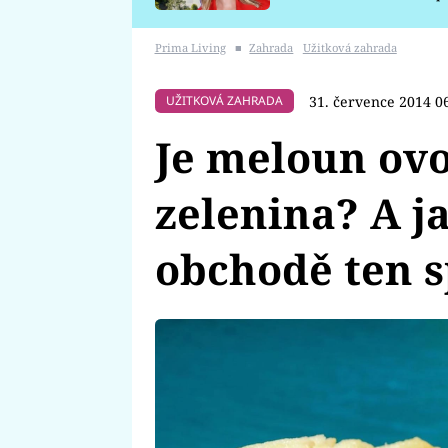
požáru
Prima Living
■
Zahrada
Užitková zahrada
31. července 2014 0
UŽITKOVÁ ZAHRADA
Je meloun ovo
zelenina? A j
obchodě ten 