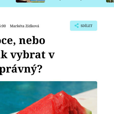
pro psy
6:00
Markéta Zídková
SDÍLET
ce, nebo
ak vybrat v
správný?