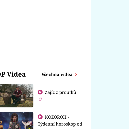
P Videa
Všechna videa
Zajíc z proutků
KOZOROH -
Týdenní horoskop od