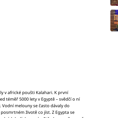
 v africké poušti Kalahari. K první
d téměř 5000 lety v Egyptě – svědčí o ní
. Vodní melouny se často dávaly do
 posmrtném životě co jíst. Z Egypta se