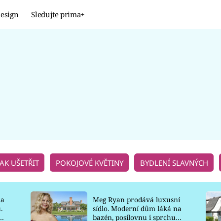
esign
Sledujte prima+
Design
TRENDY
JAK NA TO
PROMĚNY
NAŠE TIPY
JAK UŠETŘIT
POKOJOVÉ KVĚTINY
BYDLENÍ SLAVNÝCH
la
Meg Ryan prodává luxusní
.
sídlo. Moderní dům láká na
o
bazén, posilovnu i sprchu