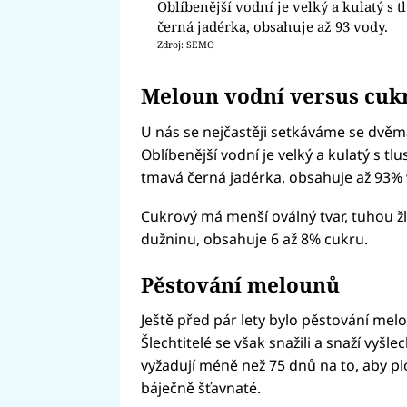
Oblíbenější vodní je velký a kulatý s
černá jadérka, obsahuje až 93 vody.
Zdroj: SEMO
Meloun vodní versus cuk
U nás se nejčastěji setkáváme se dvě
Oblíbenější vodní je velký a kulatý s t
tmavá černá jadérka, obsahuje až 93% 
Cukrový má menší oválný tvar, tuhou žl
dužninu, obsahuje 6 až 8% cukru.
Pěstování melounů
Ještě před pár lety bylo pěstování m
Šlechtitelé se však snažili a snaží vyšl
vyžadují méně než 75 dnů na to, aby p
báječně šťavnaté.