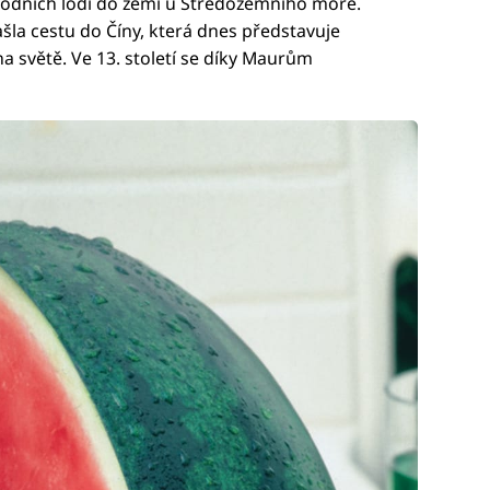
odních lodí do zemí u Středozemního moře.
našla cestu do Číny, která dnes představuje
a světě. Ve 13. století se díky Maurům