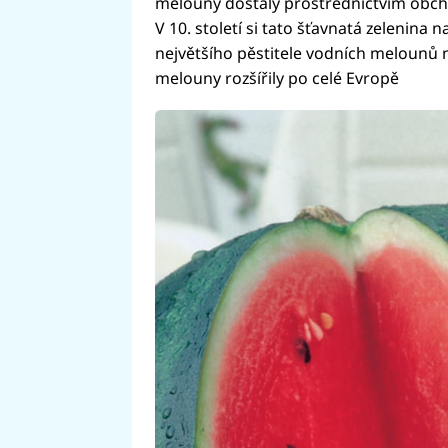
melouny dostaly prostřednictvím obch
V 10. století si tato šťavnatá zelenina 
největšího pěstitele vodních melounů n
melouny rozšířily po celé Evropě