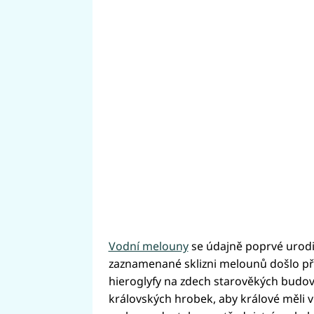
Vodní melouny
se údajně poprvé urodily
zaznamenané sklizni melounů došlo pře
hieroglyfy na zdech starověkých budov
královských hrobek, aby králové měli v