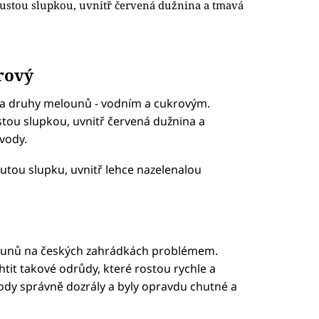
 tlustou slupkou, uvnitř červená dužnina a tmavá
rový
ma druhy melounů - vodním a cukrovým.
lustou slupkou, uvnitř červená dužnina a
vody.
utou slupku, uvnitř lehce nazelenalou
elounů na českých zahrádkách problémem.
echtit takové odrůdy, které rostou rychle a
lody správně dozrály a byly opravdu chutné a