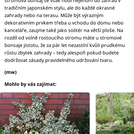
stromová bonsaj se však hodí nejenom do zahrad v
tradičním japonském stylu, ale do každé okrasné
zahrady nebo na terasu. Může být výrazným
dekorativním prvkem třeba u vchodu do domu nebo
kanceláře, zaujme také jako solitér na větší ploše. Na
rozdíl od volně rostoucího stromu máte u stromové
bonsaje jistotu, že za pár let nezastíní kvůli prudkému
růstu zbytek zahrady – tedy alespoň pokud budete
dodržovat zásady pravidelného udržování tvaru.
(mw)
Mohlo by vás zajímat: