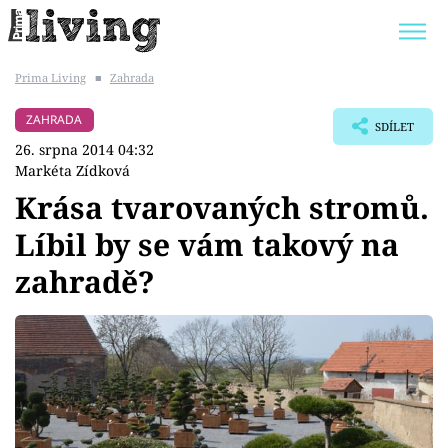
Prima Living
■
Zahrada
Trendy:
JAK UŠETŘIT
POKOJOVÉ KVĚTINY
ZAHRADA
SDÍLET
BYDLENÍ SLAVNÝCH
ZAHRADA
26. srpna 2014 04:32
Markéta Zídková
Krása tvarovaných stromů.
Líbil by se vám takový na
Témata
zahradě?
Bydlení
Zahrada
Design