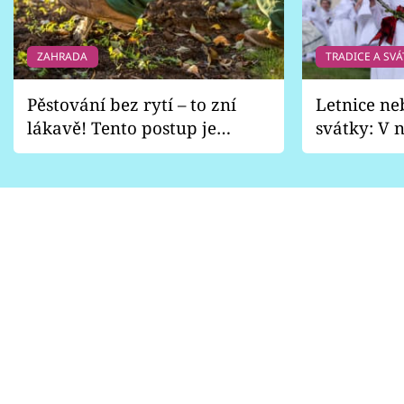
ZAHRADA
TRADICE A SVÁ
Pěstování bez rytí – to zní
Letnice ne
lákavě! Tento postup je
svátky: V n
vhodný jen pro některé
pondělí z
zahrady