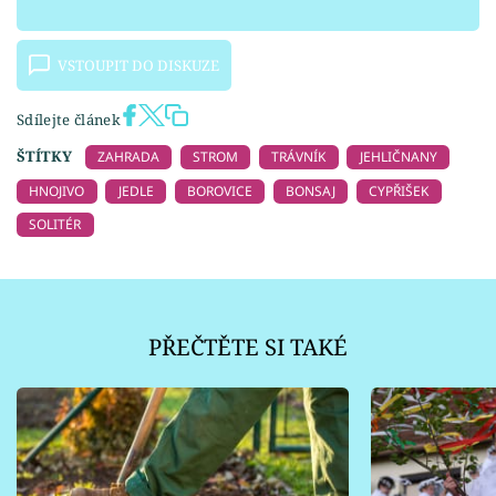
VSTOUPIT DO DISKUZE
Sdílejte článek
ŠTÍTKY
ZAHRADA
STROM
TRÁVNÍK
JEHLIČNANY
HNOJIVO
JEDLE
BOROVICE
BONSAJ
CYPŘIŠEK
SOLITÉR
PŘEČTĚTE SI TAKÉ