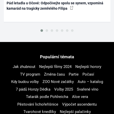
Pád letadla u Očové: Odpočívejte spolu se synem, vzpomíná
kamarád na tragicky zemřelého Filipa
Populární témata
Jak zhubnout
Nejlepší filmy 2024
Nejlepší horory
TV program
Změna času
Partie
Počasí
Kdy budou volby
ZOO Nové začátky
Auto – katalog
7 pádů Honzy Dědka
Volby 2025
Svařené víno
Tatarák podle Pohlreicha
Aloe vera
Pěstování lichořeřišnice
Výpočet ascendentu
Tvarohové knedlíky
Nejlepší palačinky