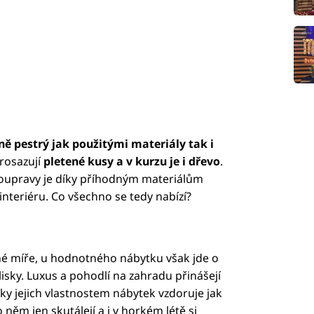
 pestrý jak použitými materiály tak i
prosazují
pletené kusy a v kurzu je i dřevo
.
 soupravy je díky příhodným materiálům
interiéru. Co všechno se tedy nabízí?
jné míře, u hodnotného nábytku však jde o
ýlisky. Luxus a pohodlí na zahradu přinášejí
y jejich vlastnostem nábytek vzdoruje jak
 něm jen skutálejí a i v horkém létě si