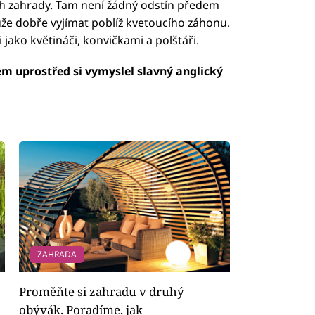
ách zahrady. Tam není žádný odstín předem
ůže dobře vyjímat poblíž kvetoucího záhonu.
 jako květináči, konvičkami a polštáři.
lem uprostřed si vymyslel slavný anglický
led to fetch
ZAHRADA
Proměňte si zahradu v druhý
obývák. Poradíme, jak