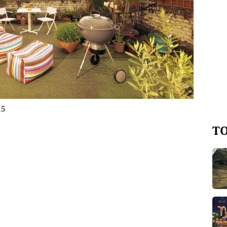
15
TO