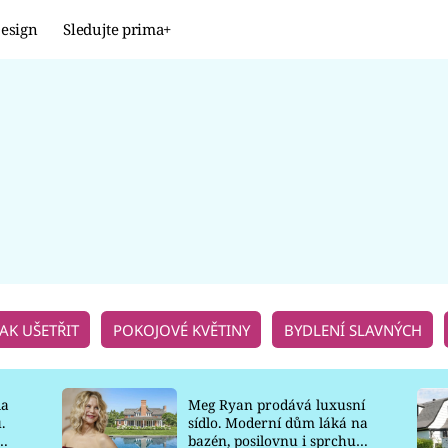
esign
Sledujte prima+
Design
TRENDY
JAK NA TO
PROMĚNY
NAŠE TIPY
JAK UŠETŘIT
POKOJOVÉ KVĚTINY
BYDLENÍ SLAVNÝCH
la
Meg Ryan prodává luxusní
.
sídlo. Moderní dům láká na
o
bazén, posilovnu i sprchu