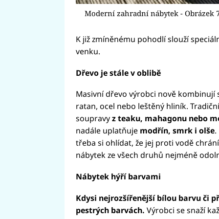
Moderní zahradní nábytek - Obrázek 
K již zmíněnému pohodlí slouží speciáln
venku.
Dřevo je stále v oblibě
Masivní dřevo výrobci nově kombinují s
ratan, ocel nebo leštěný hliník. Tradičn
soupravy
z teaku, mahagonu nebo m
nadále uplatňuje
modřín, smrk i olše
.
třeba si ohlídat, že jej proti vodě chrání
nábytek ze všech druhů nejméně odoln
Nábytek hýří barvami
Kdysi nejrozšířenější bílou barvu či 
pestrých barvách.
Výrobci se snaží kaž