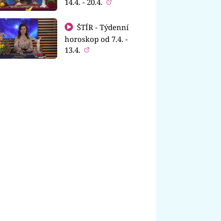
14.4. - 20.4.
ŠTÍR - Týdenní
horoskop od 7.4. -
13.4.