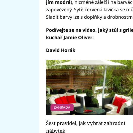
jím modrá
), nicméně záleží i na barv
zapovězený. Sytě červená lavička se m
Sladit barvy lze s doplňky a drobnostmi
Podívejte se na video, jaký stůl s gri
kuchař Jamie Oliver:
David Horák
Fai
ZAHRADA
Šest pravidel, jak vybrat zahradní
nábytek