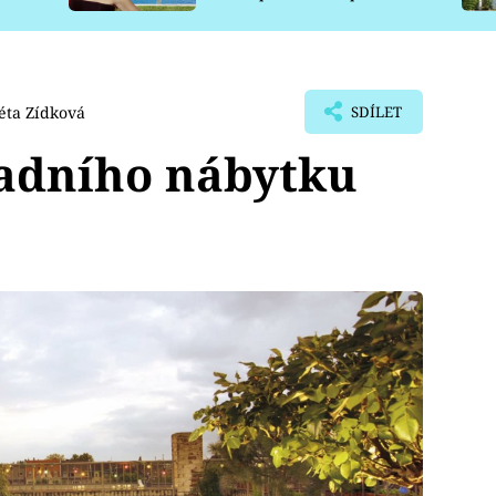
pro psy
éta Zídková
SDÍLET
adního nábytku