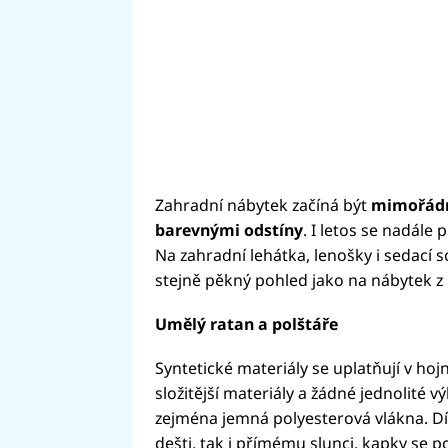
Zahradní nábytek začíná být
mimořádně
barevnými odstíny
. I letos se nadále 
Na zahradní lehátka, lenošky i sedací
stejně pěkný pohled jako na nábytek z 
Umělý ratan a polštáře
Syntetické materiály se uplatňují v ho
složitější materiály a žádné jednolité v
zejména jemná polyesterová vlákna. Dík
dešti, tak i přímému slunci, kapky se po