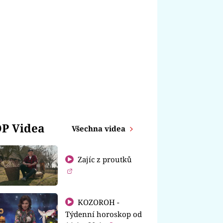
P Videa
Všechna videa
Zajíc z proutků
KOZOROH -
Týdenní horoskop od