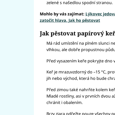
zelené s našedlou spodní stranou.
Mohlo by vás zajímat:
Lýkovec jedova
zatočit hlava. Jak ho pěstovat
Jak pěstovat papírový ke
Má rád umístění na plném slunci n
vlhkou, ale dobře propustnou půd
Před vysazením keře pokryjte dno
Keř je mrazuvzdorný do –15 °C, pro
jih nebo východ, která ho bude chrá
Před zimou také nahrňte kolem keře
Mladé rostliny, asi v prvních dvou 
chránit i obalením.
Brzy zjara odřežte pouze všechny po