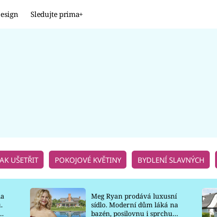
esign
Sledujte prima+
Design
TRENDY
JAK NA TO
PROMĚNY
NAŠE TIPY
JAK UŠETŘIT
POKOJOVÉ KVĚTINY
BYDLENÍ SLAVNÝCH
la
Meg Ryan prodává luxusní
.
sídlo. Moderní dům láká na
o
bazén, posilovnu i sprchu