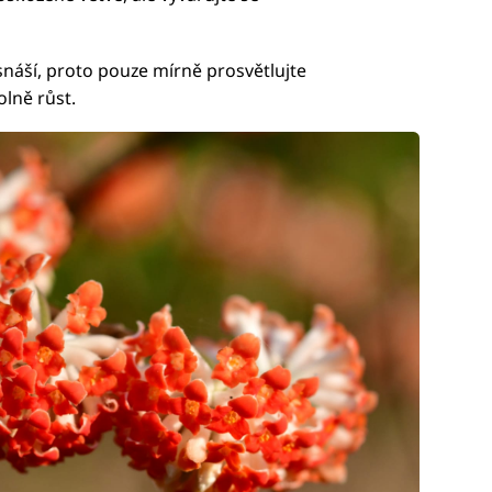
snáší, proto pouze mírně prosvětlujte
olně růst.