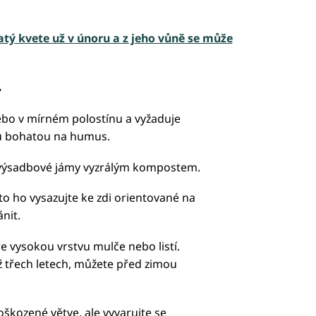
tý kvete už v únoru a z jeho vůně se může
ř
ebo v mírném polostínu a vyžaduje
u bohatou na humus.
 výsadbové jámy vyzrálým kompostem.
to ho vysazujte ke zdi orientované na
nit.
 vysokou vrstvu mulče nebo listí.
až třech letech, můžete před zimou
škozené větve, ale vyvarujte se