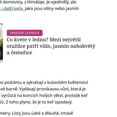
 domoviny, z Himálaje. Je ojedinělý, ale
i další keře
, jako jsou vilíny nebo jasmín
OKRASNÁ ZAHRADA
Co kvete v lednu? Mezi největší
otužilce patří vilín, jasmín nahokvětý
a čemeřice
ho podzimu a vykvétají v kulovitém květenství
ové barvě. Vydávají pronikavou vůni, která je
í vyrůstá na koncích holých větví, protože keř
ů. Z toho plyne, že je to keř opadavý.
metry. Listy jsou úzké a dlouhé, tmavě