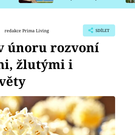
pro psy
redakce Prima Living
SDÍLET
v únoru rozvoní
i, žlutými i
věty