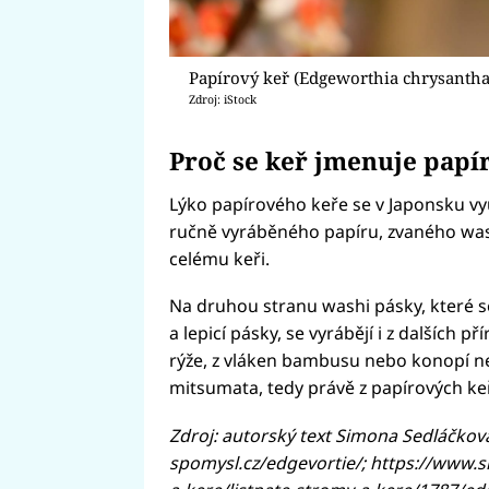
Papírový keř (Edgeworthia chrysantha
Zdroj: iStock
Proč se keř jmenuje papí
Lýko papírového keře se v Japonsku vyu
ručně vyráběného papíru, zvaného wash
celému keři.
Na druhou stranu washi pásky, které se
a lepicí pásky, se vyrábějí i z dalších 
rýže, z vláken bambusu nebo konopí n
mitsumata, tedy právě z papírových ke
Zdroj: autorský text Simona Sedláčková
spomysl.cz/edgevortie/; https://www.s