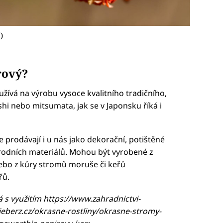
)
rový?
žívá na výrobu vysoce kvalitního tradičního,
i nebo mitsumata, jak se v Japonsku říká i
 prodávají i u nás jako dekorační, potištěné
přírodních materiálů. Mohou být vyrobené z
ebo z kůry stromů moruše či keřů
řů.
 s využitím https://www.zahradnictvi-
ieberz.cz/okrasne-rostliny/okrasne-stromy-