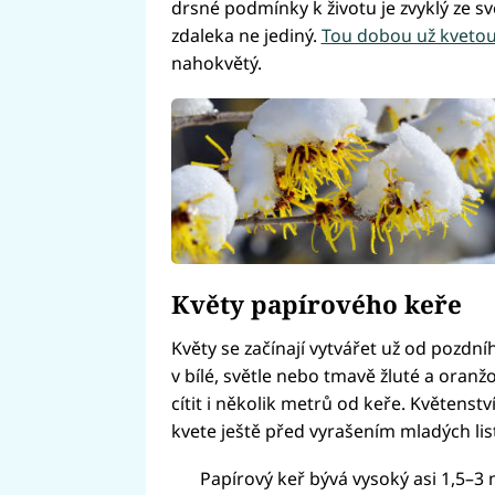
drsné podmínky k životu je zvyklý ze své
zdaleka ne jediný.
Tou dobou už kvetou 
nahokvětý.
Květy papírového keře
Květy se začínají vytvářet už od pozdní
v bílé, světle nebo tmavě žluté a oranž
cítit i několik metrů od keře. Květenstv
kvete ještě před vyrašením mladých list
Papírový keř bývá vysoký asi 1,5–3 