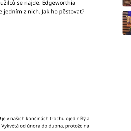
tužilců se najde. Edgeworthia
e jedním z nich. Jak ho pěstovat?
)
je v našich končinách trochu ojedinělý a
. Vykvétá od února do dubna, protože na