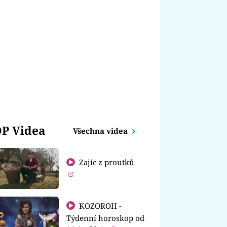
P Videa
Všechna videa
Zajíc z proutků
KOZOROH -
Týdenní horoskop od