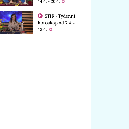
14.4. - 20.4.
ŠTÍR - Týdenní
horoskop od 7.4. -
13.4.