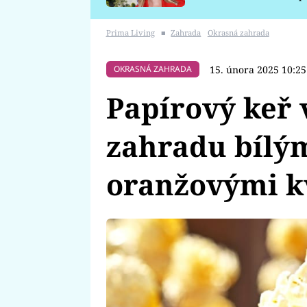
požáru
Prima Living
■
Zahrada
Okrasná zahrada
15. února 2025 10:25
OKRASNÁ ZAHRADA
Papírový keř 
zahradu bílým
oranžovými k