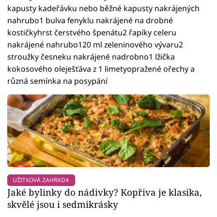
kapusty kadeřávku nebo běžné kapusty nakrájených
nahrubo1 bulva fenyklu nakrájené na drobné
kostičkyhrst čerstvého špenátu2 řapíky celeru
nakrájené nahrubo120 ml zeleninového vývaru2
stroužky česneku nakrájené nadrobno1 lžička
kokosového oleješťáva z 1 limetyopražené ořechy a
různá semínka na posypání
UŽITKOVÁ ZAHRADA
Jaké bylinky do nádivky? Kopřiva je klasika,
skvělé jsou i sedmikrásky