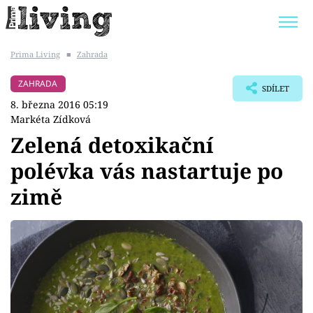
Prima Living
■
Zahrada
Trendy:
JAK UŠETŘIT
POKOJOVÉ KVĚTINY
ZAHRADA
SDÍLET
BYDLENÍ SLAVNÝCH
ZAHRADA
8. března 2016 05:19
Markéta Zídková
Zelená detoxikační
polévka vás nastartuje po
Témata
zimě
Bydlení
Zahrada
Design