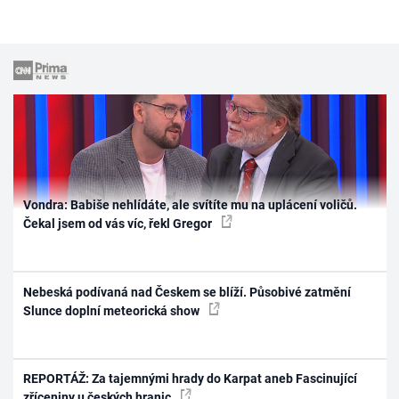
Vondra: Babiše nehlídáte, ale svítíte mu na uplácení voličů.
Čekal jsem od vás víc, řekl Gregor
Nebeská podívaná nad Českem se blíží. Působivé zatmění
Slunce doplní meteorická show
REPORTÁŽ: Za tajemnými hrady do Karpat aneb Fascinující
zříceniny u českých hranic