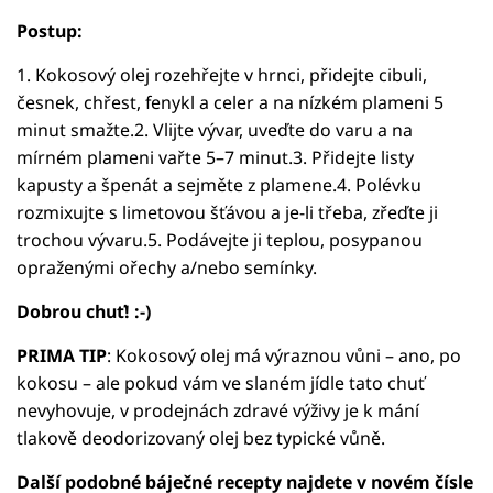
Postup:
1. Kokosový olej rozehřejte v hrnci, přidejte cibuli,
česnek, chřest, fenykl a celer a na nízkém plameni 5
minut smažte.2. Vlijte vývar, uveďte do varu a na
mírném plameni vařte 5–7 minut.3. Přidejte listy
kapusty a špenát a sejměte z plamene.4. Polévku
rozmixujte s limetovou šťávou a je-li třeba, zřeďte ji
trochou vývaru.5. Podávejte ji teplou, posypanou
opraženými ořechy a/nebo semínky.
Dobrou chuť! :-)
PRIMA TIP
: Kokosový olej má výraznou vůni – ano, po
kokosu – ale pokud vám ve slaném jídle tato chuť
nevyhovuje, v prodejnách zdravé výživy je k mání
tlakově deodorizovaný olej bez typické vůně.
Další podobné báječné recepty najdete v novém čísle