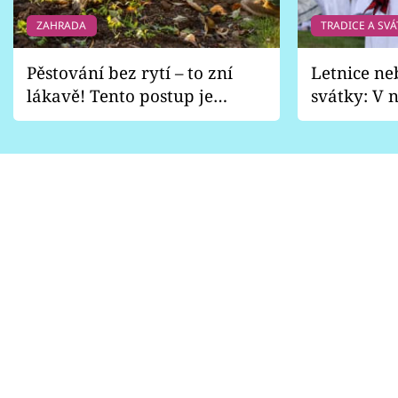
ZAHRADA
TRADICE A SVÁ
Pěstování bez rytí – to zní
Letnice ne
lákavě! Tento postup je
svátky: V n
vhodný jen pro některé
pondělí z
zahrady