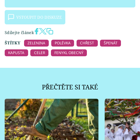
VSTOUPIT DO DISKUZE
Sdílejte článek
ŠTÍTKY
ZELENINA
POLÉVKA
CHŘEST
ŠPENÁT
KAPUSTA
CELER
FENYKL OBECNÝ
PŘEČTĚTE SI TAKÉ