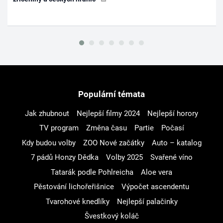
Populární témata
Jak zhubnout
Nejlepší filmy 2024
Nejlepší horory
TV program
Změna času
Partie
Počasí
Kdy budou volby
ZOO Nové začátky
Auto – katalog
7 pádů Honzy Dědka
Volby 2025
Svařené víno
Tatarák podle Pohlreicha
Aloe vera
Pěstování lichořeřišnice
Výpočet ascendentu
Tvarohové knedlíky
Nejlepší palačinky
Švestkový koláč