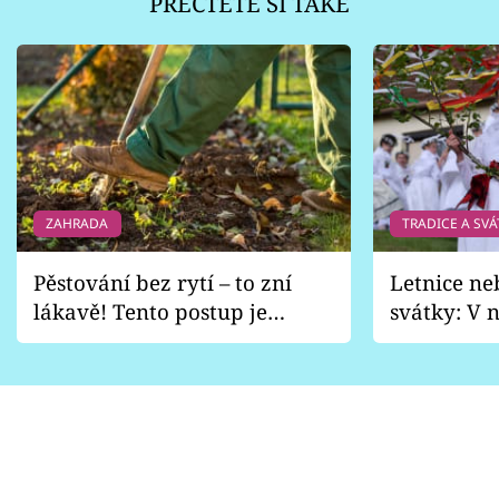
PŘEČTĚTE SI TAKÉ
ZAHRADA
TRADICE A SVÁ
Pěstování bez rytí – to zní
Letnice ne
lákavě! Tento postup je
svátky: V n
vhodný jen pro některé
pondělí z
zahrady