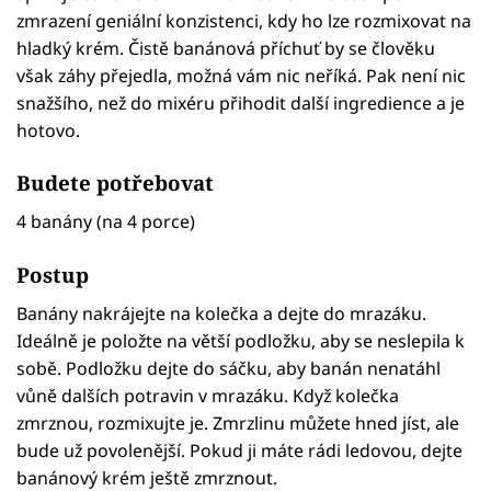
zmrazení geniální konzistenci, kdy ho lze rozmixovat na
hladký krém. Čistě banánová příchuť by se člověku
však záhy přejedla, možná vám nic neříká. Pak není nic
snažšího, než do mixéru přihodit další ingredience a je
hotovo.
Budete potřebovat
4 banány (na 4 porce)
Postup
Banány nakrájejte na kolečka a dejte do mrazáku.
Ideálně je položte na větší podložku, aby se neslepila k
sobě. Podložku dejte do sáčku, aby banán nenatáhl
vůně dalších potravin v mrazáku. Když kolečka
zmrznou, rozmixujte je. Zmrzlinu můžete hned jíst, ale
bude už povolenější. Pokud ji máte rádi ledovou, dejte
banánový krém ještě zmrznout.