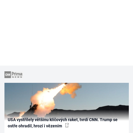
USA vystřílely většinu klíčových raket, tvrdí CNN. Trump se
ostře ohradil, hrozí i vězením