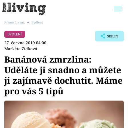
Prima Living
■
Bydlení
Trendy:
JAK UŠETŘIT
POKOJOVÉ KVĚTINY
BYDLENÍ
SDÍLET
BYDLENÍ SLAVNÝCH
ZAHRADA
27. června 2019 04:06
Markéta Zídková
Banánová zmrzlina:
Uděláte ji snadno a můžete
Témata
ji zajímavě dochutit. Máme
Bydlení
pro vás 5 tipů
Zahrada
Design