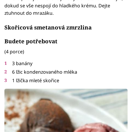
dokud se vše nespojí do hladkého krému. Dejte
ztuhnout do mrazáku.
Skořicová smetanová zmrzlina
Budete potřebovat
(4 porce)
3 banány
6 lžic kondenzovaného mléka
1 lžička mleté skořice