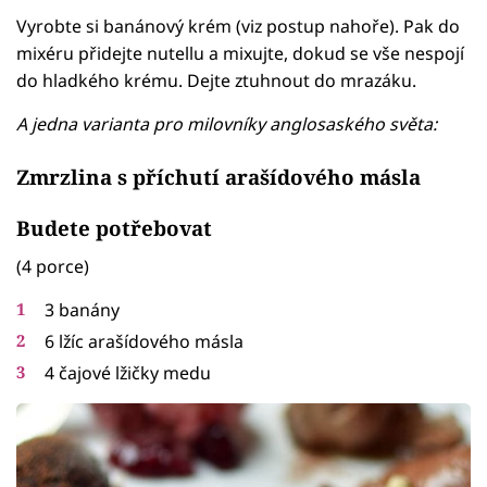
Vyrobte si banánový krém (viz postup nahoře). Pak do
mixéru přidejte nutellu a mixujte, dokud se vše nespojí
do hladkého krému. Dejte ztuhnout do mrazáku.
A jedna varianta pro milovníky anglosaského světa:
Zmrzlina s příchutí arašídového másla
Budete potřebovat
(4 porce)
3 banány
6 lžíc arašídového másla
4 čajové lžičky medu