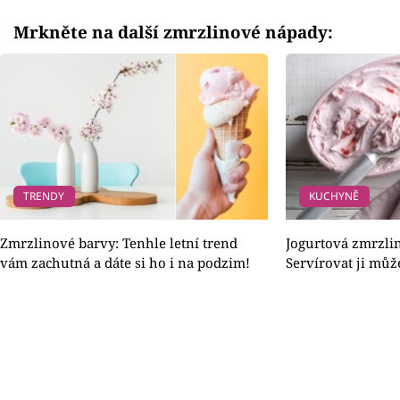
Mrkněte na další zmrzlinové nápady:
TRENDY
KUCHYNĚ
Zmrzlinové barvy: Tenhle letní trend
Jogurtová zmrzli
vám zachutná a dáte si ho i na podzim!
Servírovat ji můž