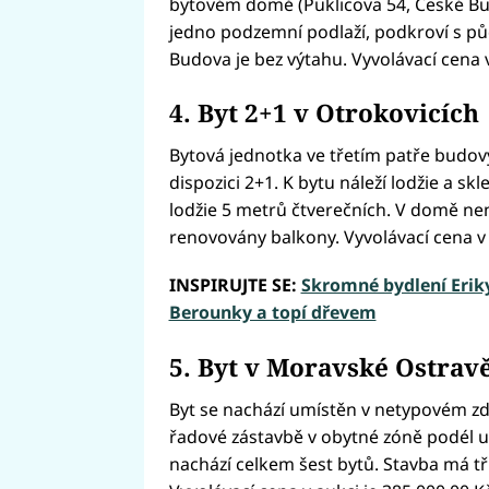
bytovém domě (Puklicova 54, České Bud
jedno podzemní podlaží, podkroví s pů
Budova je bez výtahu. Vyvolávací cena v
4. Byt 2+1 v Otrokovicích
Bytová jednotka ve třetím patře budovy
dispozici 2+1. K bytu náleží lodžie a sk
lodžie 5 metrů čtverečních. V domě není
renovovány balkony. Vyvolávací cena v 
INSPIRUJTE SE:
Skromné bydlení Erik
Berounky a topí dřevem
5. Byt v Moravské Ostrav
Byt se nachází umístěn v netypovém 
řadové zástavbě v obytné zóně podél ul
nachází celkem šest bytů. Stavba má t