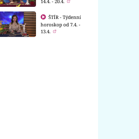
14.4. - 20.4.
ŠTÍR - Týdenní
horoskop od 7.4. -
13.4.