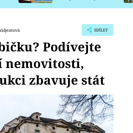
pro psy
Valjentová
SDÍLET
bičku? Podívejte
í nemovitosti,
ukci zbavuje stát