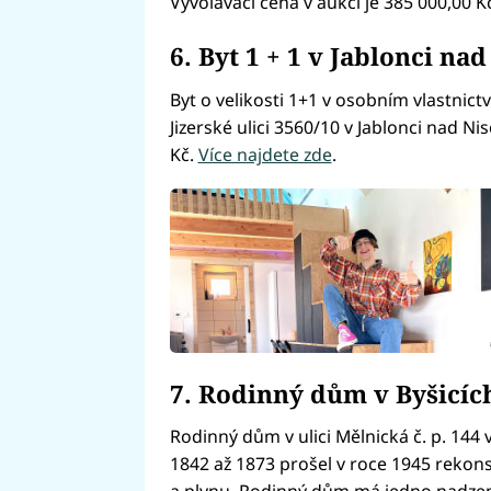
Vyvolávací cena v aukci je 385 000,00 K
6. Byt 1 + 1 v Jablonci na
Byt o velikosti 1+1 v osobním vlastnict
Jizerské ulici 3560/10 v Jablonci nad Ni
Kč.
Více najdete zde
.
7. Rodinný dům v Byšicíc
Rodinný dům v ulici Mělnická č. p. 144 
1842 až 1873 prošel v roce 1945 rekons