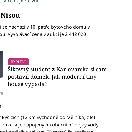
č.
Více najdete zde
.
d Nisou
ví se nachází v 10. patře bytového domu v
sou. Vyvolávací cena v aukci je 2 442 020
BYDLENÍ
Šikovný student z Karlovarska si sám
postavil domek. Jak moderní tiny
house vypadá?
h
v Byšicích (12 km východně od Mělníka) z let
trukcí a je napojený na obecní přípojky vody