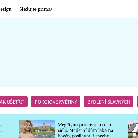
esign
Sledujte prima+
Design
TRENDY
JAK NA TO
PROMĚNY
NAŠE TIPY
JAK UŠETŘIT
POKOJOVÉ KVĚTINY
BYDLENÍ SLAVNÝCH
la
Meg Ryan prodává luxusní
.
sídlo. Moderní dům láká na
o
bazén, posilovnu i sprchu