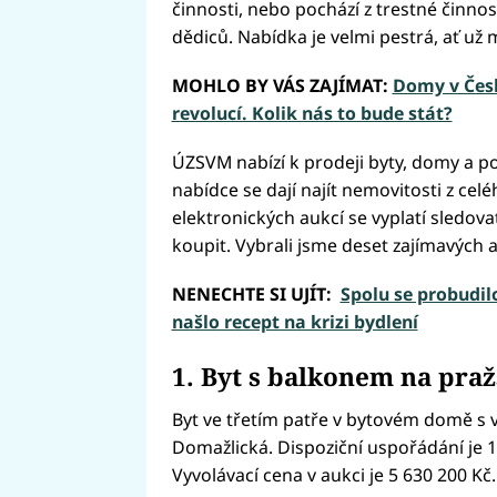
činnosti, nebo pochází z trestné činnos
dědiců. Nabídka je velmi pestrá, ať už 
MOHLO BY VÁS ZAJÍMAT:
Domy v Česk
revolucí. Kolik nás to bude stát?
ÚZSVM nabízí k prodeji byty, domy a p
nabídce se dají najít nemovitosti z cel
elektronických aukcí se vyplatí sledova
koupit. Vybrali jsme deset zajímavých
NENECHTE SI UJÍT:
Spolu se probudil
našlo recept na krizi bydlení
1. Byt s balkonem na pra
Byt ve třetím patře v bytovém domě s 
Domažlická. Dispoziční uspořádání je 1
Vyvolávací cena v aukci je 5 630 200 Kč