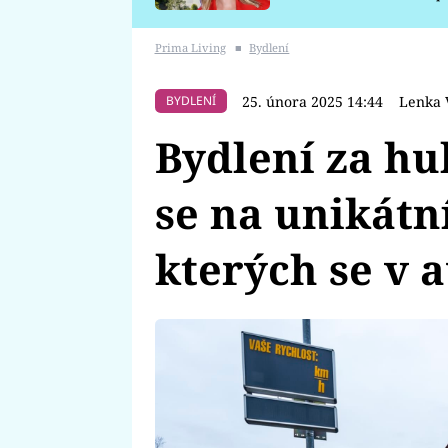
požáru
Prima Living
■
Bydlení
25. února 2025 14:44
Lenka 
BYDLENÍ
Bydlení za hu
se na unikátn
kterých se v a