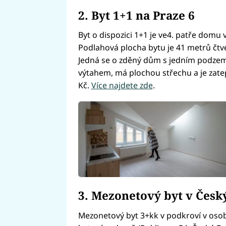
2. Byt 1+1 na Praze 6
Byt o dispozici 1+1 je ve4. patře domu v
Podlahová plocha bytu je 41 metrů čtve
Jedná se o zděný dům s jedním podzem
výtahem, má plochou střechu a je zatep
Kč.
Více najdete zde
.
3. Mezonetový byt v Česk
Mezonetový byt 3+kk v podkroví v osob