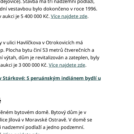
ějovice). Stavba má tři nadzemní podlaží,
dní vestavbou bylo dokončeno v roce 1996.
 aukci je 5 400 000 Kč.
Více najdete zde
.
 v ulici Havlíčkova v Otrokovicích má
lep. Plocha bytu činí 53 metrů čtverečních a
 výtah, dům je revitalizován a zateplen, byly
aukci je 3 000 000 Kč.
Více najdete zde
.
y Stárkové: S peruánským indiánem bydlí u
ě
zděném bytovém domě. Bytový dům je v
ice Jílová v Moravské Ostravě. V domě se
ři nadzemní podlaží a jedno podzemní.