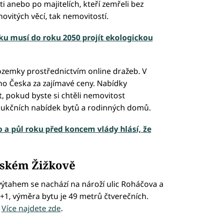
ti anebo po majitelích, kteří zemřeli bez
movitých věcí, tak nemovitostí.
u musí do roku 2050 projít ekologickou
ozemky prostřednictvím online dražeb. V
ého Česka za zajímavé ceny. Nabídky
t, pokud byste si chtěli nemovitost
 aukčních nabídek bytů a rodinných domů.
o a půl roku před koncem vlády hlásí, že
žském Žižkově
výtahem se nachází na nároží ulic Roháčova a
+1, výměra bytu je 49 metrů čtverečních.
.
Více najdete zde
.