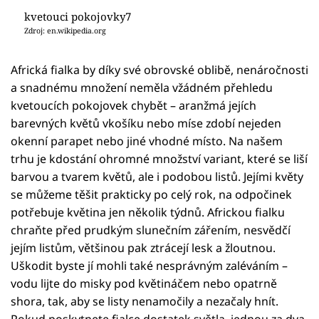
kvetouci pokojovky7
Zdroj: en.wikipedia.org
Africká fialka by díky své obrovské oblibě, nenáročnosti
a snadnému množení neměla vžádném přehledu
kvetoucích pokojovek chybět – aranžmá jejích
barevných květů vkošíku nebo míse zdobí nejeden
okenní parapet nebo jiné vhodné místo. Na našem
trhu je kdostání ohromné množství variant, které se liší
barvou a tvarem květů, ale i podobou listů. Jejími květy
se můžeme těšit prakticky po celý rok, na odpočinek
potřebuje květina jen několik týdnů. Africkou fialku
chraňte před prudkým slunečním zářením, nesvědčí
jejím listům, většinou pak ztrácejí lesk a žloutnou.
Uškodit byste jí mohli také nesprávným zaléváním –
vodu lijte do misky pod květináčem nebo opatrně
shora, tak, aby se listy nenamočily a nezačaly hnít.
Pokud poskytnete fialce dostatek světla, jednou za dva