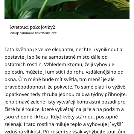
kvetouci pokojovky2
Zdroj: commons.wikimedia.org
Tato květina je velice elegantní, nechte ji vyniknout a
postavte ji spíše na samostatné místo dále od
ostatních rostlin. Vzhledem ktomu, že jí vyhovuje
polostín, můžete ji umístit i do rohu vzdálenějšího od
okna. Čím méně bude mít světla, tím menší je ale
pravděpodobnost, že pokvete. To samé platí i o výživě,
lopatkovec tedy zhruba jednou za dva týdny přihnojte.
Jeho tmavě zelené listy vytvářejí kontrastní pozadí pro
čistě bílé toulce, které vykvétají na jaře a na podzim a
jsou vhodné i křezu. Když květy stárnou, postupně
zelenají. I tato rostlina miluje teplo a vyhovuje jí vyšší
vzdušná vlhkost. Při rosení se však vyhýbejte toulcům,