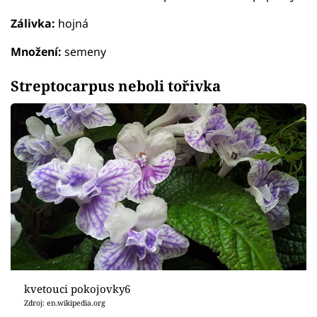
Zálivka:
hojná
Množení:
semeny
Streptocarpus neboli tořivka
kvetouci pokojovky6
Zdroj: en.wikipedia.org