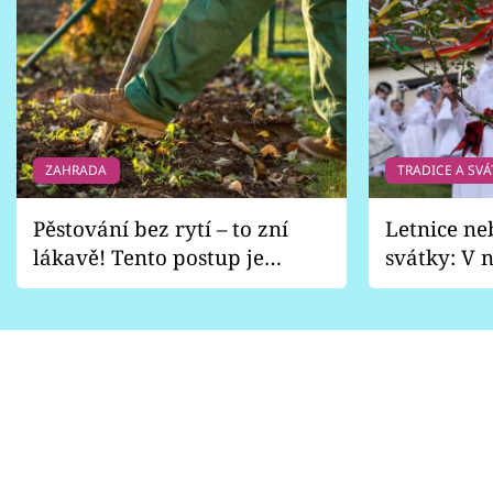
ZAHRADA
TRADICE A SVÁ
Pěstování bez rytí – to zní
Letnice ne
lákavě! Tento postup je
svátky: V n
vhodný jen pro některé
pondělí z
zahrady