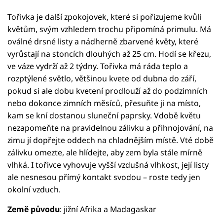
Tořivka je další zpokojovek, které si pořizujeme kvůli
květům, svým vzhledem trochu připomíná primulu. Má
oválné drsné listy a nádherně zbarvené květy, které
vyrůstají na stoncích dlouhých až 25 cm. Hodí se křezu,
ve váze vydrží až 2 týdny. Tořivka má ráda teplo a
rozptýlené světlo, většinou kvete od dubna do září,
pokud si ale dobu kvetení prodlouží až do podzimních
nebo dokonce zimních měsíců, přesuňte ji na místo,
kam se kní dostanou sluneční paprsky. Vdobě květu
nezapomeňte na pravidelnou zálivku a přihnojování, na
zimu jí dopřejte oddech na chladnějším místě. Vté době
zálivku omezte, ale hlídejte, aby zem byla stále mírně
vlhká. I tořivce vyhovuje vyšší vzdušná vlhkost, její listy
ale nesnesou přímý kontakt svodou – roste tedy jen
okolní vzduch.
Země původu
: jižní Afrika a Madagaskar