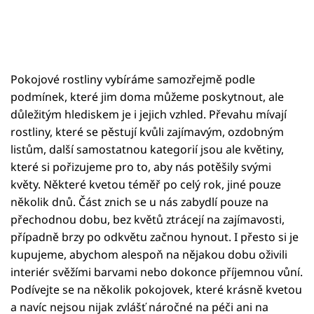
Pokojové rostliny vybíráme samozřejmě podle
podmínek, které jim doma můžeme poskytnout, ale
důležitým hlediskem je i jejich vzhled. Převahu mívají
rostliny, které se pěstují kvůli zajímavým, ozdobným
listům, další samostatnou kategorií jsou ale květiny,
které si pořizujeme pro to, aby nás potěšily svými
květy. Některé kvetou téměř po celý rok, jiné pouze
několik dnů. Část znich se u nás zabydlí pouze na
přechodnou dobu, bez květů ztrácejí na zajímavosti,
případně brzy po odkvětu začnou hynout. I přesto si je
kupujeme, abychom alespoň na nějakou dobu oživili
interiér svěžími barvami nebo dokonce příjemnou vůní.
Podívejte se na několik pokojovek, které krásně kvetou
a navíc nejsou nijak zvlášť náročné na péči ani na