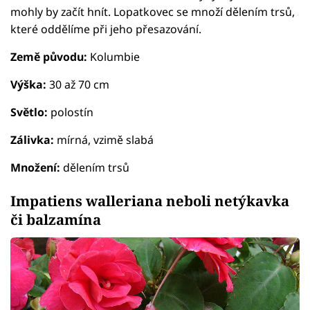
mohly by začít hnít. Lopatkovec se množí dělením trsů,
které oddělíme při jeho přesazování.
Země původu:
Kolumbie
Výška:
30 až 70 cm
Světlo:
polostín
Zálivka:
mírná, vzimě slabá
Množení:
dělením trsů
Impatiens walleriana neboli netýkavka
či balzamína