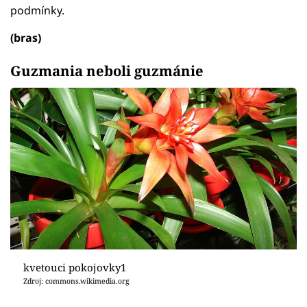
podmínky.
(bras)
Guzmania neboli guzmánie
kvetouci pokojovky1
Zdroj: commons.wikimedia.org