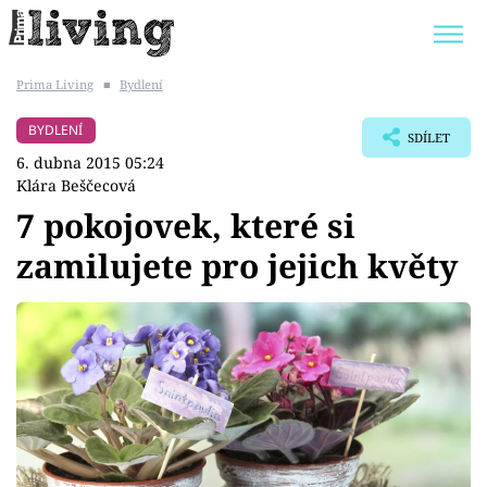
Prima Living
■
Bydlení
Trendy:
JAK UŠETŘIT
POKOJOVÉ KVĚTINY
BYDLENÍ
SDÍLET
BYDLENÍ SLAVNÝCH
ZAHRADA
6. dubna 2015 05:24
Klára Beščecová
7 pokojovek, které si
zamilujete pro jejich květy
Témata
Bydlení
Zahrada
Design