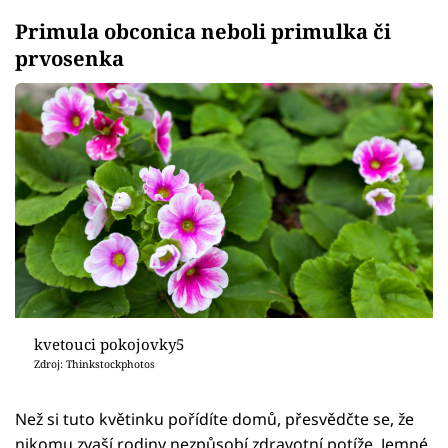
Primula obconica neboli primulka či
prvosenka
kvetouci pokojovky5
Zdroj: Thinkstockphotos
Než si tuto květinku pořídíte domů, přesvědčte se, že
nikomu zvaší rodiny nezpůsobí zdravotní potíže. Jemné