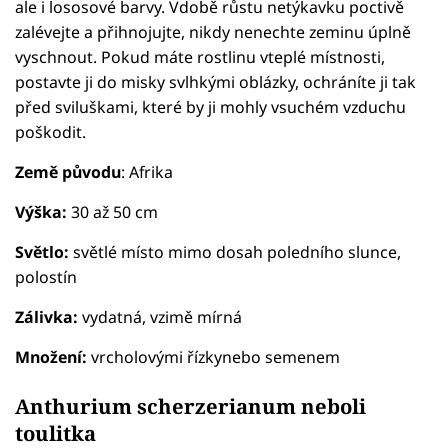
ale i lososové barvy. Vdobě růstu netýkavku poctivě
zalévejte a přihnojujte, nikdy nenechte zeminu úplně
vyschnout. Pokud máte rostlinu vteplé místnosti,
postavte ji do misky svlhkými oblázky, ochráníte ji tak
před sviluškami, které by ji mohly vsuchém vzduchu
poškodit.
Země původu
: Afrika
Výška:
30 až 50 cm
Světlo:
světlé místo mimo dosah poledního slunce,
polostín
Zálivka:
vydatná, vzimě mírná
Množení:
vrcholovými řízkynebo semenem
Anthurium scherzerianum neboli
toulitka