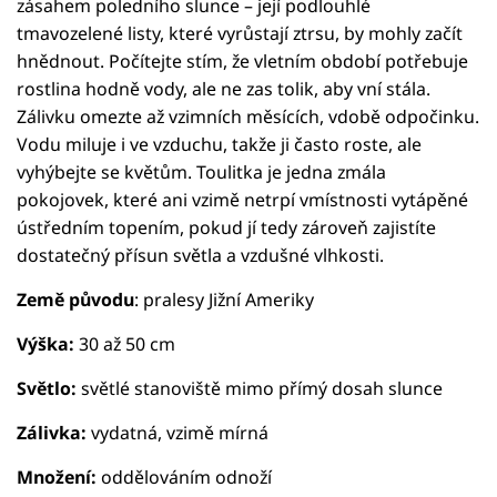
zásahem poledního slunce – její podlouhlé
tmavozelené listy, které vyrůstají ztrsu, by mohly začít
hnědnout. Počítejte stím, že vletním období potřebuje
rostlina hodně vody, ale ne zas tolik, aby vní stála.
Zálivku omezte až vzimních měsících, vdobě odpočinku.
Vodu miluje i ve vzduchu, takže ji často roste, ale
vyhýbejte se květům. Toulitka je jedna zmála
pokojovek, které ani vzimě netrpí vmístnosti vytápěné
ústředním topením, pokud jí tedy zároveň zajistíte
dostatečný přísun světla a vzdušné vlhkosti.
Země původu
: pralesy Jižní Ameriky
Výška:
30 až 50 cm
Světlo:
světlé stanoviště mimo přímý dosah slunce
Zálivka:
vydatná, vzimě mírná
Množení:
oddělováním odnoží