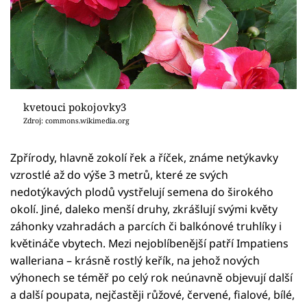
kvetouci pokojovky3
Zdroj: commons.wikimedia.org
Zpřírody, hlavně zokolí řek a říček, známe netýkavky
vzrostlé až do výše 3 metrů, které ze svých
nedotýkavých plodů vystřelují semena do širokého
okolí. Jiné, daleko menší druhy, zkrášlují svými květy
záhonky vzahradách a parcích či balkónové truhlíky i
květináče vbytech. Mezi nejoblíbenější patří Impatiens
walleriana – krásně rostlý keřík, na jehož nových
výhonech se téměř po celý rok neúnavně objevují další
a další poupata, nejčastěji růžové, červené, fialové, bílé,