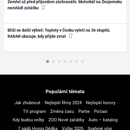
Zemřel už před příjezdem záchranářů. Motorkář na Znojemsku
nezvládl zatáčku
Blíží se další výheň: Teploty v Česku vyletí na 36 stupňů.
RADAR ukazuje, kdy přijde zvrat
Populární témata
Jak zhubnout
Nejlepší filmy 2024
Nejlepší horory
TV program
Změna času
Partie
Počasí
Kdy budou volby
ZOO Nové začátky
Auto – katalog
7 pádů Honzy Dědka
Volby 2025
Svařené víno