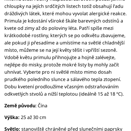
chloupky na jejích srdčitých listech totiž obsahují řadu
dráždivých látek, které mohou vyvolat alergické reakce.
Primula je kdostání vširoké škále barevných odstínů a
kvete od zimy až do poloviny léta. Patří spíše mezi
krátkodobé rostliny, kterých se po odkvětu zbavujeme,
ale pokud ji přesadíme a umístíme na světlé chladnější
místo, můžeme se na její květy těšit i vpříští sezoně.
Vdobě květu primulu přihnojujte a hojně zalévejte,
nejlépe do misky, protože mokré listy by mohly začít
uhnívat. Vyberte pro ni světlé místo mimo dosah
prudkého poledního slunce a sálavého tepla ztopení.
Dobu kvetení prodloužíme včasným odstraňováním
odkvetlých stvolů a nižší teplotou (ideálně 15 až 18 ºC).
Země původu
: Čína
Výška:
25 až 30 cm
Světlo:
stanoviště chráněné před slunečními paprsky