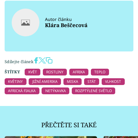
Autor článku
Klára Beščecová
Sdílejte článek
ŠTÍTKY
KVĚT
ROSTLINY
AFRIKA
TEPLO
KVĚTINY
JIŽNÍ AMERIKA
MISKA
STÁT
VLHKOST
AFRICKÁ FIALKA
NETÝKAVKA
ROZPTÝLENÉ SVĚTLO
PŘEČTĚTE SI TAKÉ