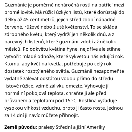
Guzmánie je poměrně nenáročná rostlina patřící mezi
broméliovité. Má růžici úzkých listů, které dorůstají do
délky až 45 centimetrů, jejich střed zdobí nápadné
červené, růžové nebo žluté květenství. To se skládá
zdrobného květu, který vydrží jen několik dnů, a z
barevných listenů, které guzmánii zdobí až několik
měsíců. Po odkvětu květina hyne, nejdříve ale stihne
vytvořit mladé odnože, které vykvetou následující rok.
Ktomu, aby květina kvetla, potřebuje po celý rok
dostatek rozptýleného světla. Guzmánii nezapomeňte
vydatně zalévat odstátou vodou přímo do středu
listové růžice, vzimě zálivku omezte. Vyhovuje jí
normální pokojová teplota, chraňte ji ale před
průvanem a teplotami pod 15 ºC. Rostlina vyžaduje
vysokou vlhkost vzduchu, proto ji často roste. Jednou
za 14 dní ji navíc můžete přihnojit.
Země původu:
pralesy Střední a Jižní Ameriky