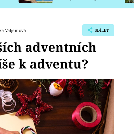
pro psy
a Valjentová
SDÍLET
ších adventních
píše k adventu?