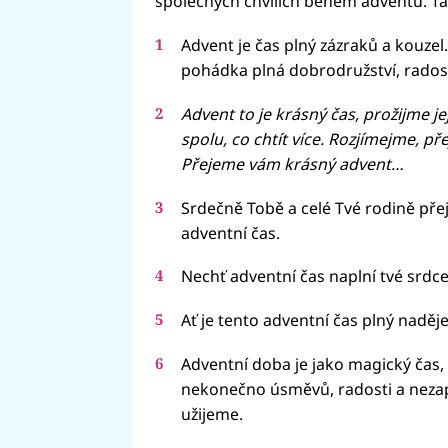
společných chvílích během adventu. Tady
Advent je čas plný zázraků a kouzel. 
pohádka plná dobrodružství, rados
Advent to je krásný čas, prožijme jej
spolu, co chtít více. Rozjímejme, př
Přejeme vám krásný advent…
Srdečně Tobě a celé Tvé rodině pře
adventní čas.
Nechť adventní čas naplní tvé srd
Ať je tento adventní čas plný naděje
Adventní doba je jako magický čas, k
nekonečno úsměvů, radosti a nezap
užijeme.