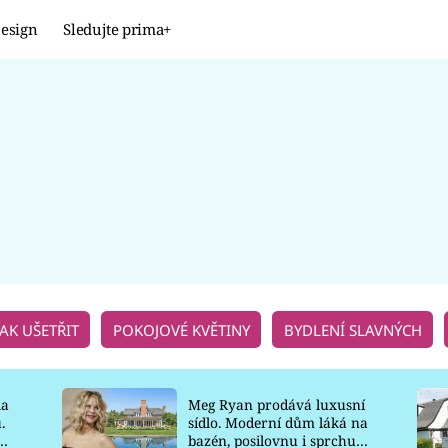
esign
Sledujte prima+
Design
TRENDY
JAK NA TO
PROMĚNY
NAŠE TIPY
JAK UŠETŘIT
POKOJOVÉ KVĚTINY
BYDLENÍ SLAVNÝCH
la
Meg Ryan prodává luxusní
.
sídlo. Moderní dům láká na
o
bazén, posilovnu i sprchu