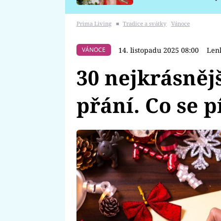
požáru
Prima Living
■
Tradice a svátky
Vánoce
14. listopadu 2025 08:00
Lenk
VÁNOCE
30 nejkrásněj
přání. Co se 