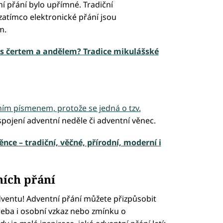
tní přání bylo upřímné. Tradiční
zatímco elektronické přání jsou
m.
 s čertem a andělem? Tradice mikulášské
m písmenem, protože se jedná o tzv.
spojení adventní neděle či adventní věnec.
nce – tradiční, věčné, přírodní, moderní i
ních přání
adventu! Adventní přání můžete přizpůsobit
řeba i osobní vzkaz nebo zmínku o