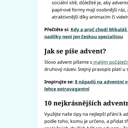
sociální sítě, důležité je, aby adven
papírové formy mají osobnější ráz, 
atraktivnější díky animacím či videí
Přečtěte si:
Kdy a proč chodí Mikuláš
nadílky není jen českou specialitou
Jak se píše advent?
Slovo advent píšeme s
malým počáteční
druhový název. Stejný pravopis platí u 
Inspirujte se:
8 nápadů na adventní vě
lehce extravagantní
10 nejkrásnějších advent
Využijte naše tipy na nejlepší přání k 
podle toho, komu je určeno, a přidat t