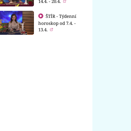
14.4. - 20.4.
ŠTÍR - Týdenní
horoskop od 7.4. -
13.4.