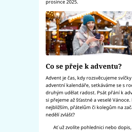
prosince 2025.
Co se přeje k adventu?
Advent je čas, kdy rozsvěcujeme svíčk
adventní kalendáře, setkáváme se s rod
druhým udělat radost. Psát přání k ad
si přejeme až šťastné a veselé Vánoce. 
nejbližším, přátelům či kolegům na za
nedělí zvlášť?
Ať už zvolíte pohlednici nebo dopis