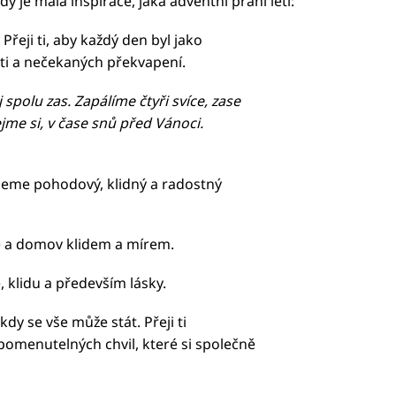
 je malá inspirace, jaká adventní přání letí:
Přeji ti, aby každý den byl jako
ti a nečekaných překvapení.
 spolu zas. Zapálíme čtyři svíce, zase
ejme si, v čase snů před Vánoci.
jeme pohodový, klidný a radostný
ce a domov klidem a mírem.
, klidu a především lásky.
dy se vše může stát. Přeji ti
omenutelných chvil, které si společně