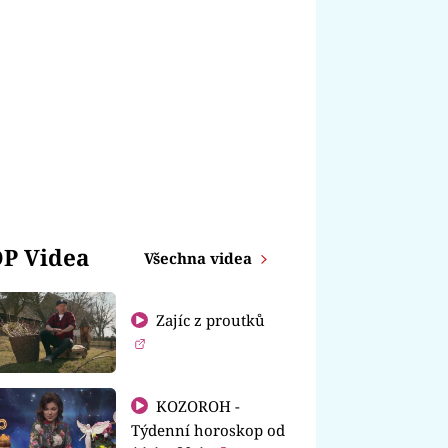
P Videa
Všechna videa
Zajíc z proutků
KOZOROH -
Týdenní horoskop od