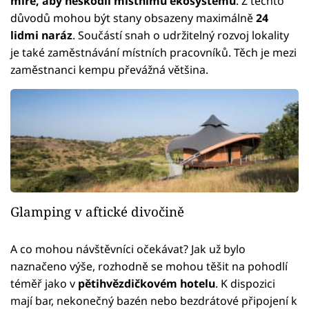
míře, aby neškodil místnímu ekosystému
. Z těchto
důvodů mohou být stany obsazeny maximálně
24
lidmi naráz
. Součástí snah o udržitelný rozvoj lokality
je také zaměstnávání místních pracovníků. Těch je mezi
zaměstnanci kempu převážná většina.
Glamping v aftické divočině
A co mohou návštěvníci očekávat? Jak už bylo
naznačeno výše, rozhodně se mohou těšit na pohodlí
téměř jako v
pětihvězdičkovém hotelu
. K dispozici
mají bar, nekonečný bazén nebo bezdrátové připojení k