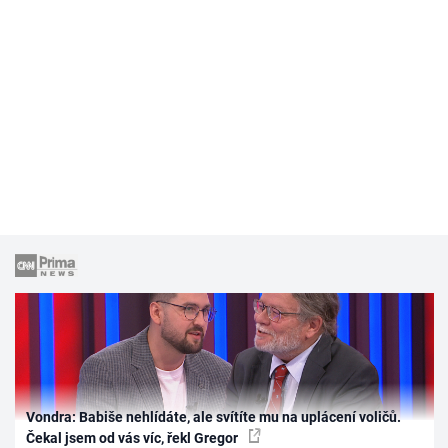
Vondra: Babiše nehlídáte, ale svítíte mu na uplácení voličů.
Čekal jsem od vás víc, řekl Gregor