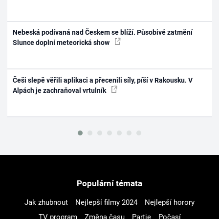
Nebeská podívaná nad Českem se blíží. Působivé zatmění
Slunce doplní meteorická show
Češi slepě věřili aplikaci a přecenili síly, píší v Rakousku. V
Alpách je zachraňoval vrtulník
Populární témata
Jak zhubnout
Nejlepší filmy 2024
Nejlepší horory
TV program
Změna času
Partie
Počasí