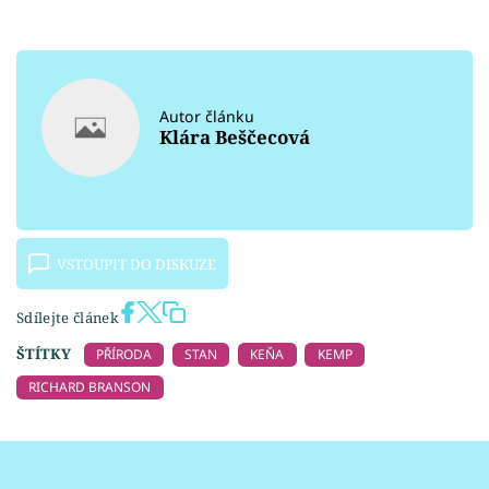
Autor článku
Klára Beščecová
VSTOUPIT DO DISKUZE
Sdílejte článek
ŠTÍTKY
PŘÍRODA
STAN
KEŇA
KEMP
RICHARD BRANSON