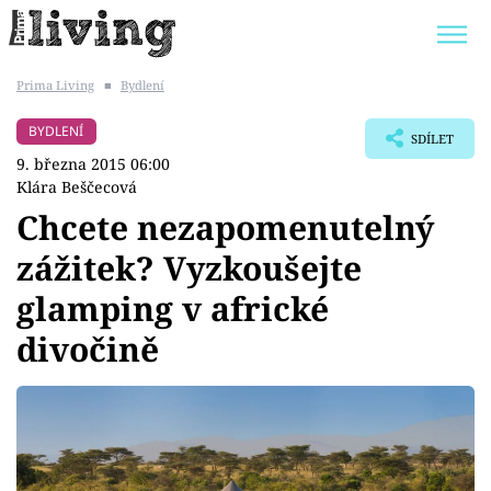
Prima Living
■
Bydlení
Trendy:
JAK UŠETŘIT
POKOJOVÉ KVĚTINY
BYDLENÍ
SDÍLET
BYDLENÍ SLAVNÝCH
ZAHRADA
9. března 2015 06:00
Klára Beščecová
Chcete nezapomenutelný
zážitek? Vyzkoušejte
Témata
glamping v africké
Bydlení
divočině
Zahrada
Design