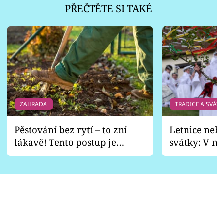
PŘEČTĚTE SI TAKÉ
ZAHRADA
TRADICE A SVÁ
Pěstování bez rytí – to zní
Letnice ne
lákavě! Tento postup je
svátky: V n
vhodný jen pro některé
pondělí z
zahrady