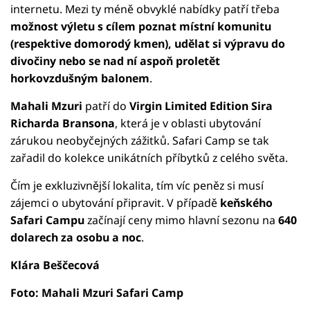
internetu. Mezi ty méně obvyklé nabídky patří třeba
možnost výletu s cílem poznat místní komunitu
(respektive domorodý kmen), udělat si výpravu do
divočiny nebo se nad ní aspoň proletět
horkovzdušným balonem
.
Mahali Mzuri
patří do
Virgin Limited Edition Sira
Richarda Bransona
, která je v oblasti ubytování
zárukou neobyčejných zážitků. Safari Camp se tak
zařadil do kolekce unikátních příbytků z celého světa.
Čím je exkluzivnější lokalita, tím víc peněz si musí
zájemci o ubytování připravit. V případě
keňského
Safari Campu
začínají ceny mimo hlavní sezonu na
640
dolarech za osobu a noc
.
Klára Beščecová
Foto: Mahali Mzuri Safari Camp