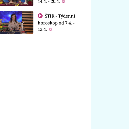
14.4. - 20.4.
ŠTÍR - Týdenní
horoskop od 7.4. -
13.4.