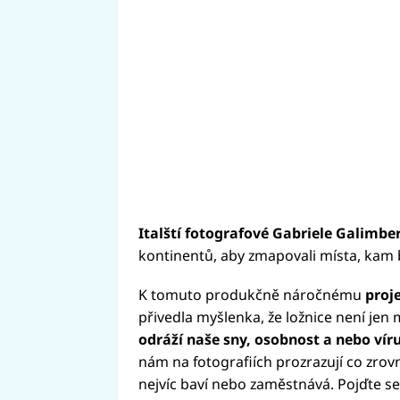
Italští fotografové Gabriele Galimber
kontinentů, aby zmapovali místa, kam 
K tomuto produkčně náročnému
proj
přivedla myšlenka, že ložnice není jen 
odráží naše sny, osobnost a nebo vír
nám na fotografiích prozrazují co zrov
nejvíc baví nebo zaměstnává. Pojďte se