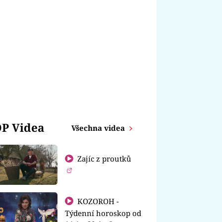
P Videa
Všechna videa
Zajíc z proutků
KOZOROH -
Týdenní horoskop od