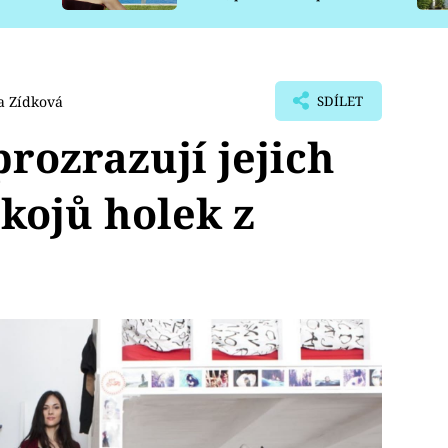
pro psy
a Zídková
SDÍLET
rozrazují jejich
okojů holek z