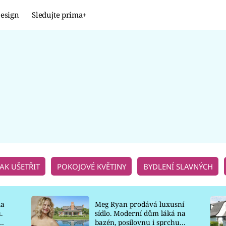
esign
Sledujte prima+
Design
TRENDY
JAK NA TO
PROMĚNY
NAŠE TIPY
JAK UŠETŘIT
POKOJOVÉ KVĚTINY
BYDLENÍ SLAVNÝCH
la
Meg Ryan prodává luxusní
.
sídlo. Moderní dům láká na
o
bazén, posilovnu i sprchu