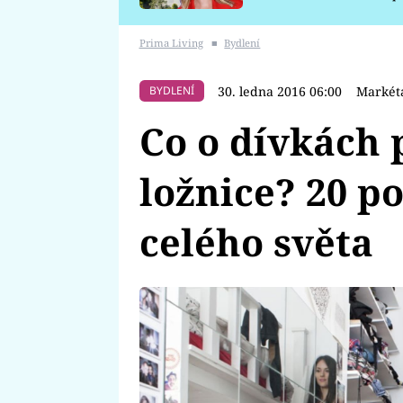
požáru
Prima Living
■
Bydlení
30. ledna 2016 06:00
Markét
BYDLENÍ
Co o dívkách p
ložnice? 20 p
celého světa