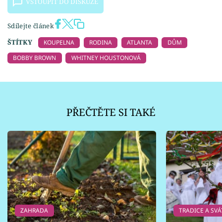
VSTOUPIT DO DISKUZE
Sdílejte článek
ŠTÍTKY
KOUPELNA
RODINA
ATLANTA
DŮM
BOBBY BROWN
WHITNEY HOUSTONOVÁ
PŘEČTĚTE SI TAKÉ
ZAHRADA
TRADICE A SVÁ