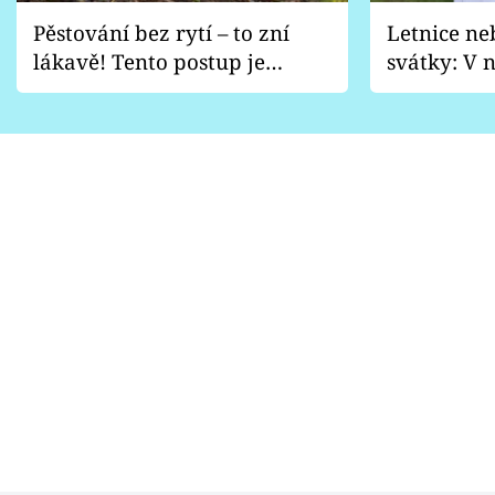
Pěstování bez rytí – to zní
Letnice ne
lákavě! Tento postup je
svátky: V n
vhodný jen pro některé
pondělí z
zahrady