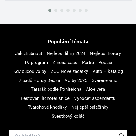
Populární témata
Jak zhubnout
Nejlepší filmy 2024
Nejlepší horory
TV program
Změna času
Partie
Počasí
Kdy budou volby
ZOO Nové začátky
Auto – katalog
7 pádů Honzy Dědka
Volby 2025
Svařené víno
Tatarák podle Pohlreicha
Aloe vera
Pěstování lichořeřišnice
Výpočet ascendentu
Tvarohové knedlíky
Nejlepší palačinky
Švestkový koláč