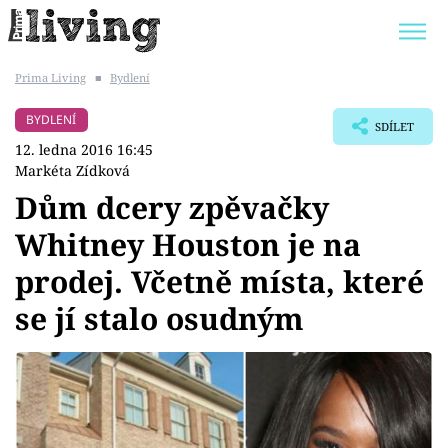
Prima Living
■
Bydlení
Trendy:
JAK UŠETŘIT
POKOJOVÉ KVĚTINY
BYDLENÍ
SDÍLET
BYDLENÍ SLAVNÝCH
ZAHRADA
12. ledna 2016 16:45
Markéta Zídková
Dům dcery zpěvačky
Whitney Houston je na
Témata
prodej. Včetně místa, které
Bydlení
se jí stalo osudným
Zahrada
Design