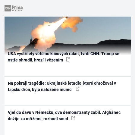
USA vystřílely většinu klíčových raket, tvrdí CNN. Trump se
ostře ohradil, hrozí i vězením
Na pokraji tragédie: Ukrajinské letadlo, které ohrožoval v
Lipsku dron, bylo naložené municí
Vjel do davu v Německu, dva demonstranty zabil. Afghánec
dožije za mřížemi, rozhodl soud