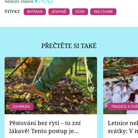
Sdílejte článek
ŠTÍTKY
BATMAN
JESKYNĚ
DŮM
WILTSHIRE
PŘEČTĚTE SI TAKÉ
ZAHRADA
TRADICE A SVÁ
Pěstování bez rytí – to zní
Letnice ne
lákavě! Tento postup je
svátky: V n