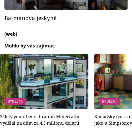
Batmanova jeskyně
(web)
Mohlo by vás zajímat:
BYDLENÍ
BYDLENÍ
24letý youtuber si hraním Minecraftu
Kanadský pár si 
vydělal na dům za 4,5 milionu dolarů
jako u Simpsonov