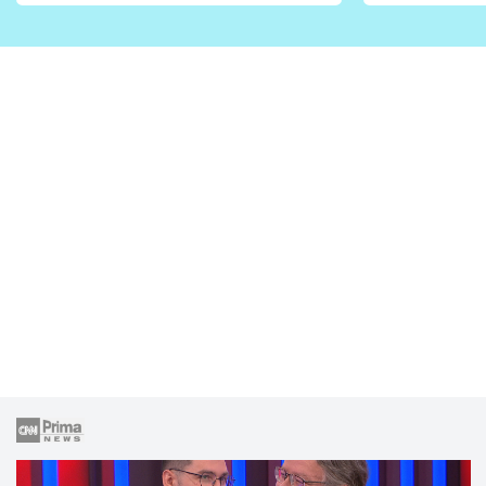
vhodný jen pro některé
pondělí z
zahrady