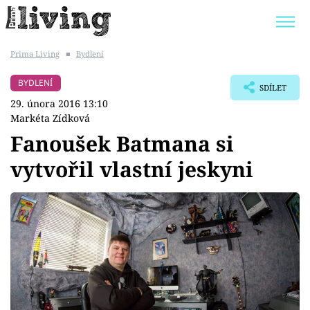
Prima Living
■
Bydlení
Trendy:
JAK UŠETŘIT
POKOJOVÉ KVĚTINY
BYDLENÍ
SDÍLET
BYDLENÍ SLAVNÝCH
ZAHRADA
29. února 2016 13:10
Markéta Zídková
Fanoušek Batmana si
vytvořil vlastní jeskyni
Témata
Bydlení
Zahrada
Design