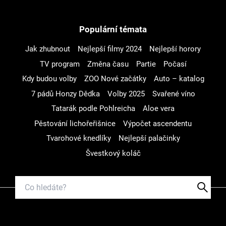
Populární témata
Jak zhubnout
Nejlepší filmy 2024
Nejlepší horory
TV program
Změna času
Partie
Počasí
Kdy budou volby
ZOO Nové začátky
Auto – katalog
7 pádů Honzy Dědka
Volby 2025
Svařené víno
Tatarák podle Pohlreicha
Aloe vera
Pěstování lichořeřišnice
Výpočet ascendentu
Tvarohové knedlíky
Nejlepší palačinky
Švestkový koláč