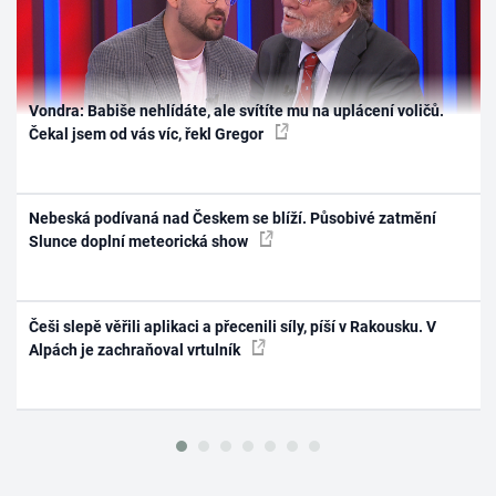
Vondra: Babiše nehlídáte, ale svítíte mu na uplácení voličů.
Čekal jsem od vás víc, řekl Gregor
Nebeská podívaná nad Českem se blíží. Působivé zatmění
Slunce doplní meteorická show
Češi slepě věřili aplikaci a přecenili síly, píší v Rakousku. V
Alpách je zachraňoval vrtulník