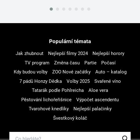
Populární témata
Jak zhubnout
Nejlepší filmy 2024
Nejlepší horory
TV program
Změna času
Partie
Počasí
Kdy budou volby
ZOO Nové začátky
Auto – katalog
7 pádů Honzy Dědka
Volby 2025
Svařené víno
Tatarák podle Pohlreicha
Aloe vera
Pěstování lichořeřišnice
Výpočet ascendentu
Tvarohové knedlíky
Nejlepší palačinky
Švestkový koláč