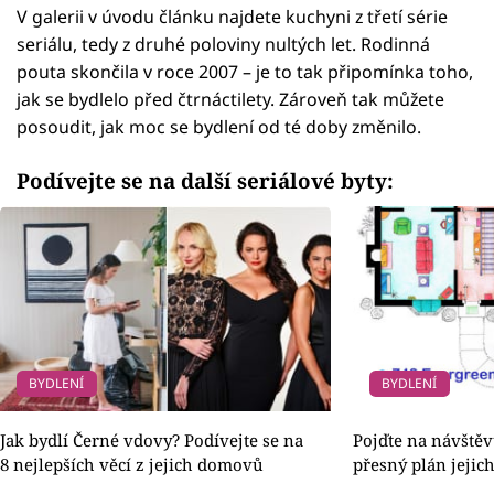
V galerii v úvodu článku najdete kuchyni z třetí série
seriálu, tedy z druhé poloviny nultých let. Rodinná
pouta skončila v roce 2007 – je to tak připomínka toho,
jak se bydlelo před čtrnáctilety. Zároveň tak můžete
posoudit, jak moc se bydlení od té doby změnilo.
Podívejte se na další seriálové byty:
BYDLENÍ
BYDLENÍ
Jak bydlí Černé vdovy? Podívejte se na
Pojďte na návště
8 nejlepších věcí z jejich domovů
přesný plán jeji