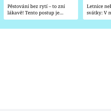
Pěstování bez rytí – to zní
Letnice ne
lákavě! Tento postup je
svátky: V n
vhodný jen pro některé
pondělí z
zahrady