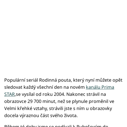
Populární seriál Rodinná pouta, který nyní můžete opět
sledovat každý všechní den na novém
kanálu Prima
STAR
,se vysílal od roku 2004. Nakonec strávil na
obrazovce 29 700 minut, než se plynule proměnil ve
Velmi křehké vztahy, strávili jste s ním u obrazovky
docela výraznou část svého života.
Během té doby jsme se podívali k Rubešovým do