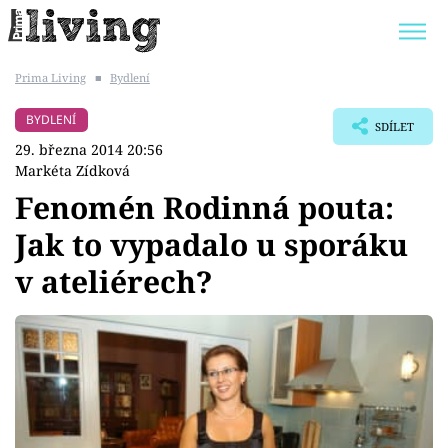
Prima Living
■
Bydlení
Trendy:
JAK UŠETŘIT
POKOJOVÉ KVĚTINY
BYDLENÍ
SDÍLET
BYDLENÍ SLAVNÝCH
ZAHRADA
29. března 2014 20:56
Markéta Zídková
Fenomén Rodinná pouta:
Jak to vypadalo u sporáku
Témata
v ateliérech?
Bydlení
Zahrada
Design