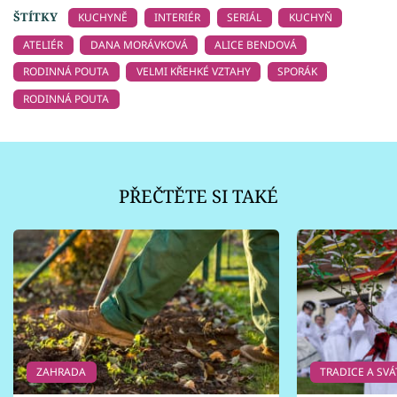
ŠTÍTKY
KUCHYNĚ
INTERIÉR
SERIÁL
KUCHYŇ
ATELIÉR
DANA MORÁVKOVÁ
ALICE BENDOVÁ
RODINNÁ POUTA
VELMI KŘEHKÉ VZTAHY
SPORÁK
RODINNÁ POUTA
PŘEČTĚTE SI TAKÉ
ZAHRADA
TRADICE A SVÁ