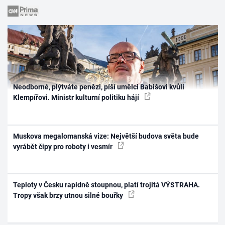
Neodborné, plýtváte penězi, píší umělci Babišovi kvůli
Klempířovi. Ministr kulturní politiku hájí
Muskova megalomanská vize: Největší budova světa bude
vyrábět čipy pro roboty i vesmír
Teploty v Česku rapidně stoupnou, platí trojitá VÝSTRAHA.
Tropy však brzy utnou silné bouřky