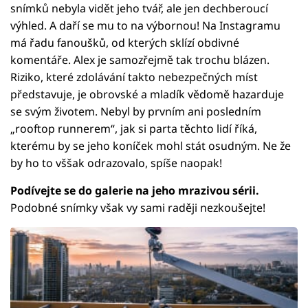
snímků nebyla vidět jeho tvář, ale jen dechberoucí
výhled. A daří se mu to na výbornou! Na Instagramu
má řadu fanoušků, od kterých sklízí obdivné
komentáře. Alex je samozřejmě tak trochu blázen.
Riziko, které zdolávání takto nebezpečných míst
představuje, je obrovské a mladík vědomě hazarduje
se svým životem. Nebyl by prvním ani posledním
„rooftop runnerem“, jak si parta těchto lidí říká,
kterému by se jeho koníček mohl stát osudným. Ne že
by ho to vššak odrazovalo, spíše naopak!
Podívejte se do galerie na jeho mrazivou sérii.
Podobné snímky však vy sami raději nezkoušejte!