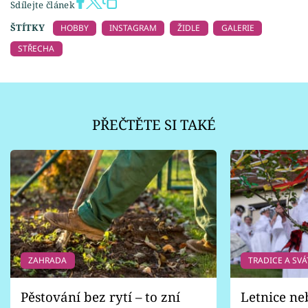
Sdílejte článek
ŠTÍTKY
HOBBY
INSTAGRAM
ŽIDLE
GALERIE
STŘECHA
PŘEČTĚTE SI TAKÉ
ZAHRADA
TRADICE A SVÁ
Pěstování bez rytí – to zní
Letnice ne