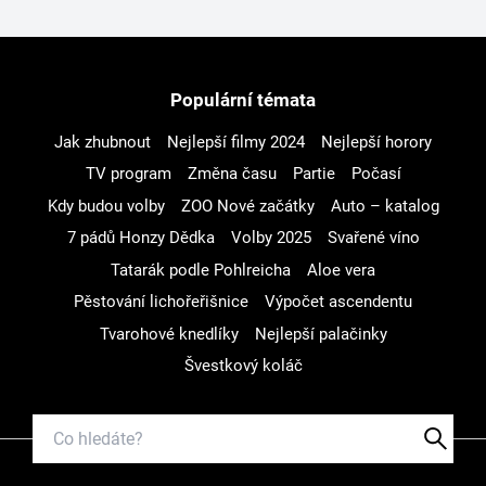
Populární témata
Jak zhubnout
Nejlepší filmy 2024
Nejlepší horory
TV program
Změna času
Partie
Počasí
Kdy budou volby
ZOO Nové začátky
Auto – katalog
7 pádů Honzy Dědka
Volby 2025
Svařené víno
Tatarák podle Pohlreicha
Aloe vera
Pěstování lichořeřišnice
Výpočet ascendentu
Tvarohové knedlíky
Nejlepší palačinky
Švestkový koláč