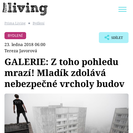
Prima Living
■
Bydlení
Trendy:
JAK UŠETŘIT
POKOJOVÉ KVĚTINY
BYDLENÍ
SDÍLET
BYDLENÍ SLAVNÝCH
ZAHRADA
23. ledna 2018 06:00
Tereza Javorová
GALERIE: Z toho pohledu
mrazí! Mladík zdolává
Témata
nebezpečné vrcholy budov
Bydlení
Zahrada
Design