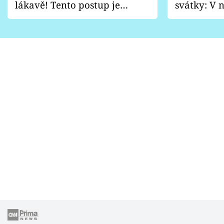
lákavě! Tento postup je
svátky: V n
vhodný jen pro některé
pondělí z
zahrady