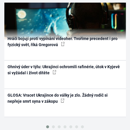
Hráči bojují proti vypínání videoher. Tvoříme precedent i pro
fyzický svět, říká Gregorová
Ohnivý úder v týlu: Ukrajinci ochromili rafinérie, útok v Kyjevě
si vyžádal i život dítěte
GLOSA: Vracet Ukrajince do války je zlo. Žádný rodič si
nepřeje smrt syna v zákopu