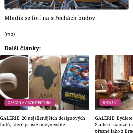
Mladík se fotí na střechách budov
(mb)
Další články:
DESIGN A ARCHITEKTURA
BYDLENÍ
GALERIE: 20 nejšílenějších designových
GALERIE: Bydlete 
failů, které prostě nevymyslíte
Skotsku nabízejí 
přesně jako z Bra