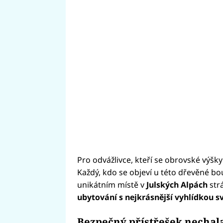
Pro odvážlivce, kteří se obrovské výš
Každý, kdo se objeví u této dřevěné bo
unikátním místě v
Julských Alpách
strá
ubytování s nejkrásnější vyhlídkou s
Bezpečný přístřešek nechala