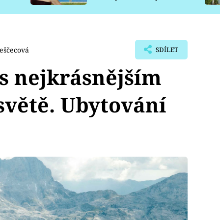
pro psy
Beščecová
SDÍLET
s nejkrásnějším
větě. Ubytování