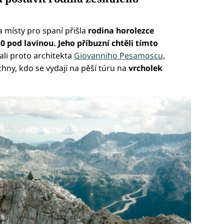
 místy pro spaní přišla
rodina horolezce
0 pod lavinou. Jeho příbuzní chtěli tímto
li proto architekta
Giovanniho Pesamoscu
,
hny, kdo se vydají na pěší túru na
vrcholek