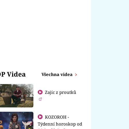
P Videa
Všechna videa
Zajíc z proutků
KOZOROH -
Týdenní horoskop od