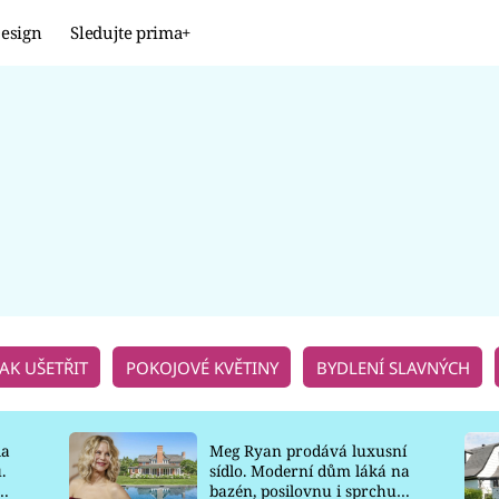
esign
Sledujte prima+
Design
TRENDY
JAK NA TO
PROMĚNY
NAŠE TIPY
JAK UŠETŘIT
POKOJOVÉ KVĚTINY
BYDLENÍ SLAVNÝCH
la
Meg Ryan prodává luxusní
.
sídlo. Moderní dům láká na
o
bazén, posilovnu i sprchu