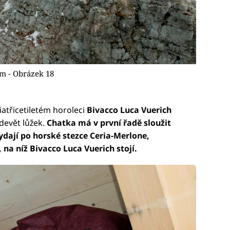
m - Obrázek 18
atřicetiletém horoleci
Bivacco Luca Vuerich
devět lůžek.
Chatka má v první řadě sloužit
vydají po horské stezce Ceria-Merlone,
 na níž Bivacco Luca Vuerich stojí.