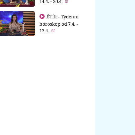
14.4. - 20.4.
ŠTÍR - Týdenní
horoskop od 7.4. -
13.4.