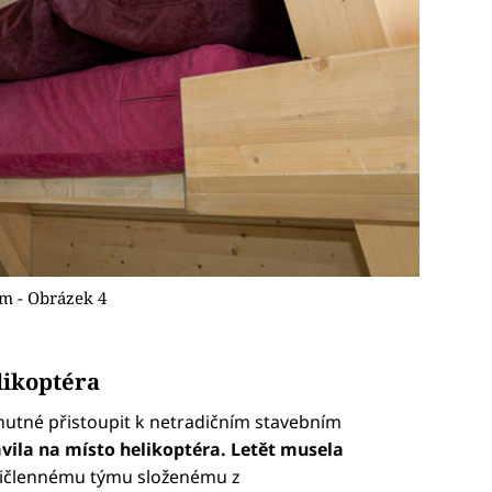
m - Obrázek 4
likoptéra
utné přistoupit k netradičním stavebním
vila na místo helikoptéra. Letět musela
ičlennému týmu složenému z