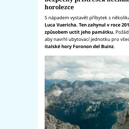
horolezce
S nápadem vystavět příbytek s několika
Luca Vuericha. Ten zahynul v roce 201
způsobem uctít jeho památku.
Požáda
aby navrhl ubytovací jednotku pro všec
italské hory Foronon del Buinz
.