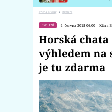
požáru
Prima Living
■
Bydlení
4. června 2015 06:00
Klára 
BYDLENÍ
Horská chata 
výhledem na s
je tu zdarma