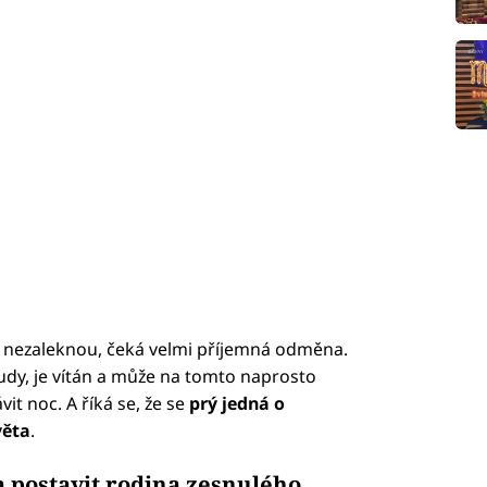
ky nezaleknou, čeká velmi příjemná odměna.
udy, je vítán a může na tomto naprosto
vit noc. A říká se, že se
prý jedná o
věta
.
 postavit rodina zesnulého