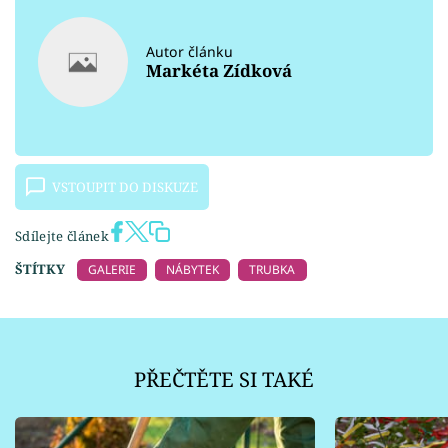
Autor článku
Markéta Zídková
VSTOUPIT DO DISKUZE
Sdílejte článek
ŠTÍTKY
GALERIE
NÁBYTEK
TRUBKA
PŘEČTĚTE SI TAKÉ