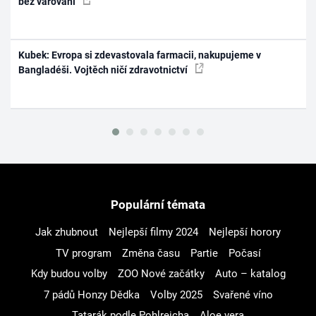
bez varování
Kubek: Evropa si zdevastovala farmacii, nakupujeme v
Bangladéši. Vojtěch ničí zdravotnictví
Populární témata
Jak zhubnout
Nejlepší filmy 2024
Nejlepší horory
TV program
Změna času
Partie
Počasí
Kdy budou volby
ZOO Nové začátky
Auto – katalog
7 pádů Honzy Dědka
Volby 2025
Svařené víno
Tatarák podle Pohlreicha
Aloe vera