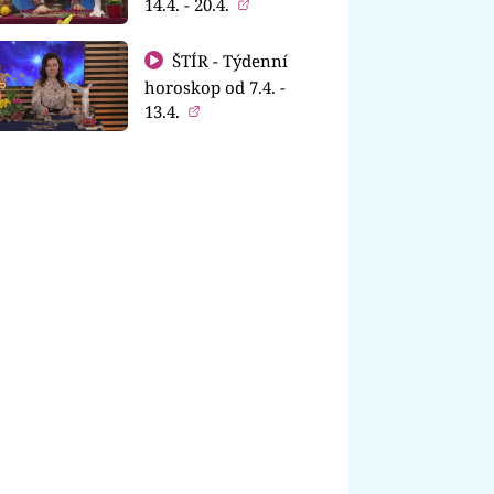
14.4. - 20.4.
ŠTÍR - Týdenní
horoskop od 7.4. -
13.4.