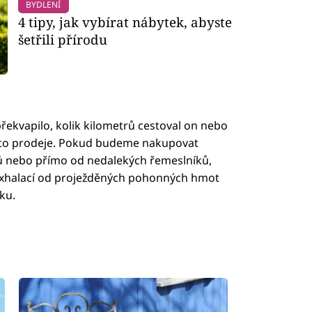
BYDLENÍ
4 tipy, jak vybírat nábytek, abyste
šetřili přírodu
řekvapilo, kolik kilometrů cestoval on nebo
ísto prodeje. Pokud budeme nakupovat
ců nebo přímo od nedalekých řemeslníků,
exhalací od proježděných pohonných hmot
ku.