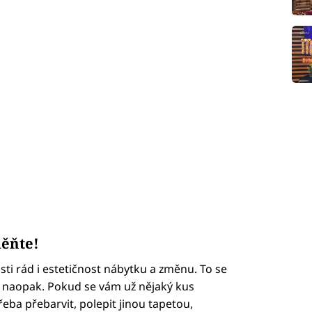
měňte!
ti rád i estetičnost nábytku a změnu. To se
, naopak. Pokud se vám už nějaký kus
třeba přebarvit, polepit jinou tapetou,