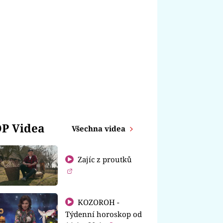
P Videa
Všechna videa
Zajíc z proutků
KOZOROH -
Týdenní horoskop od