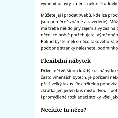
vyměnit úchyty, změnit některé oddělit
Můžete jej i prodat (webů, kde lze pro
jsou poměrně známé a zavedené). Můžete
má třeba někdo jiný zájem a vy zas na
něco, co právě potřebujete. Výměnné
Pokud byste měli o něco takového záje
podobné stránky naleznete, podmínko
Flexibilní nábytek
Dříve měl většinou každý kus nábytku 
často vmenších bytech, je pořízení něko
příliš velký luxus. Rozložitelná pohovka 
zkrátka jen jeden kus místo dvou – poh
i promyšlené rozkládací stolky, všelija
Necítíte tu něco?