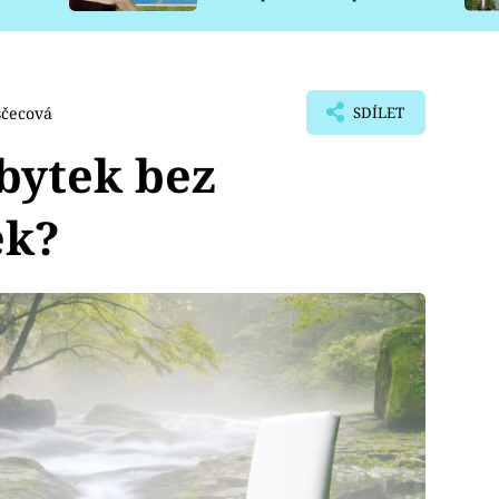
pro psy
ščecová
SDÍLET
bytek bez
ek?