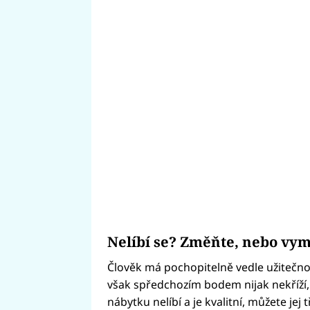
Nelíbí se? Změňte, nebo vy
Člověk má pochopitelně vedle užitečnos
však spředchozím bodem nijak nekříží
nábytku nelíbí a je kvalitní, můžete jej 