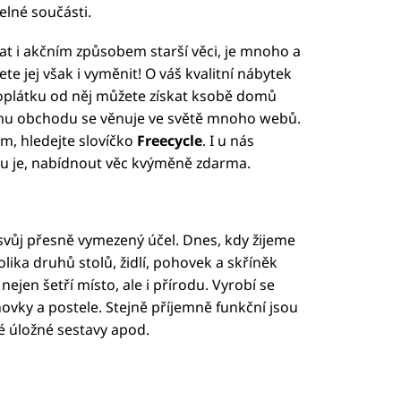
elné součásti.
dat i akčním způsobem starší věci, je mnoho a
 jej však i vyměnit! O váš kvalitní nábytek
 oplátku od něj můžete získat ksobě domů
mu obchodu se věnuje ve světě mnoho webů.
m, hledejte slovíčko
Freecycle
. I u nás
u je, nabídnout věc kvýměně zdarma.
svůj přesně vymezený účel. Dnes, kdy žijeme
lika druhů stolů, židlí, pohovek a skříněk
nejen šetří místo, ale i přírodu. Vyrobí se
ovky a postele. Stejně příjemně funkční jsou
ké úložné sestavy apod.