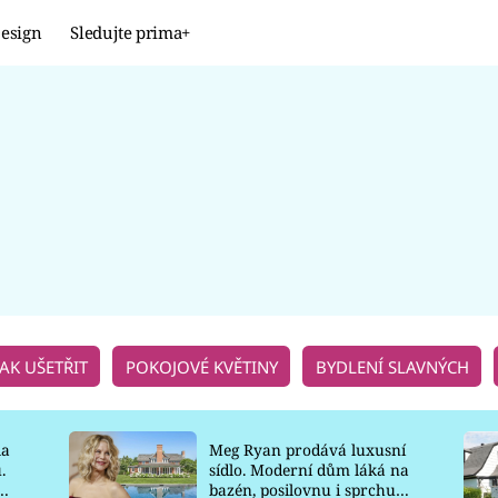
esign
Sledujte prima+
Design
TRENDY
JAK NA TO
PROMĚNY
NAŠE TIPY
JAK UŠETŘIT
POKOJOVÉ KVĚTINY
BYDLENÍ SLAVNÝCH
la
Meg Ryan prodává luxusní
.
sídlo. Moderní dům láká na
o
bazén, posilovnu i sprchu