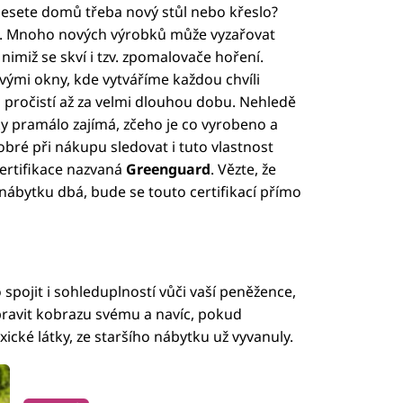
nesete domů třeba nový stůl nebo křeslo?
e. Mnoho nových výrobků může vyzařovat
nimiž se skví i tzv. zpomalovače hoření.
ými okny, kde vytváříme každou chvíli
 pročistí až za velmi dlouhou dobu. Nehledě
čky pramálo zajímá, zčeho je co vyrobeno a
 dobré při nákupu sledovat i tuto vlastnost
ertifikace nazvaná
Greenguard
. Vězte, že
nábytku dbá, bude se touto certifikací přímo
 spojit i sohleduplností vůči vaší peněžence,
upravit kobrazu svému a navíc, pokud
ické látky, ze staršího nábytku už vyvanuly.