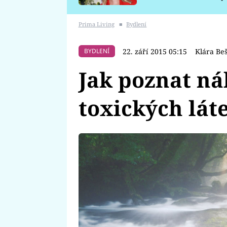
požáru
Prima Living
■
Bydlení
22. září 2015 05:15
Klára Be
BYDLENÍ
Jak poznat ná
toxických lát