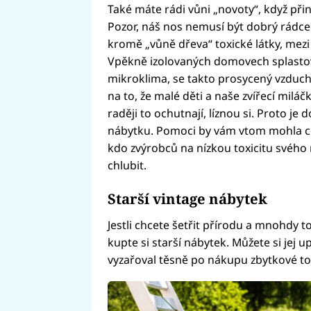
Také máte rádi vůni „novoty“, když při
Pozor, náš nos nemusí být dobrý rádc
kromě „vůně dřeva“ toxické látky, mezi 
Vpěkně izolovaných domovech splastov
mikroklima, se takto prosycený vzduch
na to, že malé děti a naše zvířecí milá
raději to ochutnají, líznou si. Proto je
nábytku. Pomoci by vám vtom mohla c
kdo zvýrobců na nízkou toxicitu svého 
chlubit.
Starší vintage nábytek
Jestli chcete šetřit přírodu a mnohdy to
kupte si starší nábytek. Můžete si jej 
vyzařoval těsně po nákupu zbytkové tox