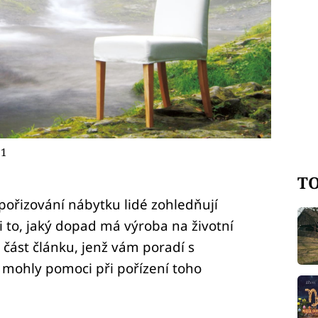
 1
TO
i pořizování nábytku lidé zohledňují
 i to, jaký dopad má výroba na životní
část článku, jenž vám poradí s
 mohly pomoci při pořízení toho