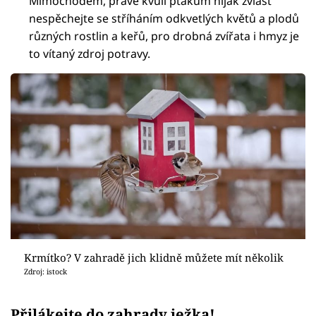
Mimochodem, právě kvůli ptákům nijak zvlášť
nespěchejte se stříháním odkvetlých květů a plodů
různých rostlin a keřů, pro drobná zvířata i hmyz je
to vítaný zdroj potravy.
Krmítko? V zahradě jich klidně můžete mít několik
Zdroj: istock
Přilákejte do zahrady ježka!