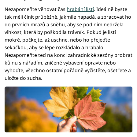
Nezapomeňte věnovat čas
hrabání listí
. Ideálně byste
tak měli činit průběžně, jakmile napadá, a zpracovat ho
do prvních mrazů a sněhu, aby se pod ním nedržela
vlhkost, která by poškodila trávník. Pokud je listí
mokré, počkejte, až uschne, nebo ho přejeďte
sekačkou, aby se lépe rozkládalo a hrabalo.
Nezapomeňte teď na konci zahradnické sezóny probrat
kůlnu s nářadím, zničené vybavení opravte nebo
vyhoďte, všechno ostatní pořádně vyčistěte, ošetřete a
uložte do sucha.