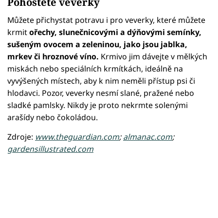
Pohostěte veverky
Můžete přichystat potravu i pro veverky, které můžete
krmit
ořechy, slunečnicovými a dýňovými semínky,
sušeným ovocem a zeleninou, jako jsou jablka,
mrkev či hroznové víno.
Krmivo jim dávejte v mělkých
miskách nebo speciálních krmítkách, ideálně na
vyvýšených místech, aby k nim neměli přístup psi či
hlodavci. Pozor, veverky nesmí slané, pražené nebo
sladké pamlsky. Nikdy je proto nekrmte solenými
arašídy nebo čokoládou.
Zdroje:
www.theguardian.com
;
almanac.com
;
gardensillustrated.com