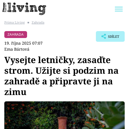
Prima Living
■
Zahrada
Trendy:
JAK UŠETŘIT
POKOJOVÉ KVĚTINY
ZAHRADA
SDÍLET
BYDLENÍ SLAVNÝCH
ZAHRADA
19. října 2025 07:07
Ema Bártová
Vysejte letničky, zasaďte
strom. Užijte si podzim na
Témata
zahradě a připravte ji na
Bydlení
zimu
Zahrada
Design