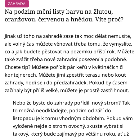
ZAHRADA
Na podzim mění listy barvu na žlutou,
oranžovou, červenou a hnědou. Víte proč?
Jinak už toho na zahradě zase tak moc dělat nemusíte,
ale volný čas můžete věnovat třeba tomu, že vymyslíte,
co a jak budete pěstovat na pozemku příští rok. Můžete
také zvážit třeba nové zahradní posezení a podobně.
Chcete tip? Můžete pořídit pár keřů v květináčích či
kontejnerech. Můžete jimi zpestřit terasu nebo kout
zahrady, hodí se i do předzahrádek. Pokud by časem
začínaly být příliš velké, můžete je prostě zastřihnout.
Nebo že byste do zahrady pořídili nový strom? Tak
to možná neodkládejte, podzim od září do
listopadu je k tomu vhodným obdobím. Pokud vám
vyloženě nejde o strom ovocný, zkuste vybrat si
takový, který bude zajímavý po většinu roku, ať už