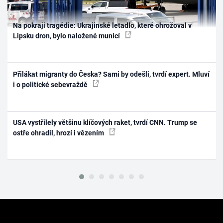
Na pokraji tragédie: Ukrajinské letadlo, které ohrožoval v
Lipsku dron, bylo naložené municí
Přilákat migranty do Česka? Sami by odešli, tvrdí expert. Mluví
i o politické sebevraždě
USA vystřílely většinu klíčových raket, tvrdí CNN. Trump se
ostře ohradil, hrozí i vězením