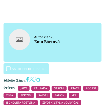
Autor článku
Ema Bártová
VSTOUPIT DO DISKUZE
Sdílejte článek
ŠTÍTKY
JARO
ZAHRADA
STROM
PTÁCI
POČASÍ
ZIMA
PODZIM
ŠALVĚJ
ZÁHON
KEŘ
JEDNOLETÁ ROSTLINA
ŽIVOTNÍ STYL A VOLNÝ ČAS