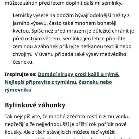
můžete záhon před létem doplnit dalšími semínky.
Letničky vyseté na podzim bývají odolnější než ty z
jarního výsevu, často také mnohem bohatěji
kvetou. Spíše než před mrazem je důležité chránit je
před ostrým větrem. Semínka jen lehce přihrňte
zeminou a záhonek přikryjte netkanou textilií nebo
chvojím. V úvahu připadá také výsev medvědího
česneku.
Inspirujte se:
Domácí sirupy proti kašli a rýmě.
Nejlepší připravíte z tymiánu, česneku nebo
rýmovníku
Bylinkové záhonky
Tak nejspíš víte, že mnohé z těchto rostlin zimu venku
nepřežijí a že nejjednodušší je příští rok pořídit nové
kousky. Ale z těch stávajících můžete teď vytěžit