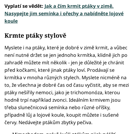
Vyplatí se vědět:
Jak a čím krmit ptáky v zimě.
Nasypejte jim semínka i ořechy a nabídněte lojové
koule
Krmte ptáky stylově
Myslete i na ptáky, které je dobré v zimě krmit, a vůbec
není nutné držet se jen jednoho krmítka, klidně jich po
zahradě můžete mít několik - jen je důležité je chránit
před kočkami, které jinak ptáky loví. Prodávají se
krmítka v mnoha různých stylech. Myslete nicméně na
to, že všechna je dobré čas od času vyčistit, aby se mezi
ptáky nešířily nemoci, jako je trichomonóza, kterou
hodně trpí například zvonci. Ideálním krmivem jsou
třeba slunečnicová semínka nebo různé oříšky,
případně lůj a lojové koule, koupit můžete i sušené
červy. Nedávejte ptákům zbytky pečiva.