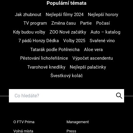
Populární témata
Jak zhubnout
Nejlepší filmy 2024
Nejlepší horory
TV program
Změna času
Partie
Počasí
Kdy budou volby
ZOO Nové začátky
Auto – katalog
7 pádů Honzy Dědka
Volby 2025
Svařené víno
Tatarák podle Pohlreicha
Aloe vera
Pěstování lichořeřišnice
Výpočet ascendentu
Tvarohové knedlíky
Nejlepší palačinky
Švestkový koláč
O FTV Prima
Management
Volná místa
Press