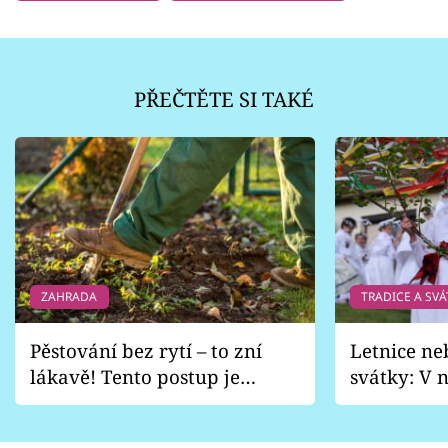
PŘEČTĚTE SI TAKÉ
ZAHRADA
TRADICE A SVÁ
Pěstování bez rytí – to zní
Letnice ne
lákavě! Tento postup je
svátky: V n
vhodný jen pro některé
pondělí z
zahrady