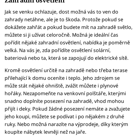
Zahradní osvětlení
Jak se venku ochlazuje, dost možná vás to ven do
zahrady netáhne, ale je to škoda. Protože pokud se
dokážete zahřát a pokud budete mít na zahradě světlo,
můžete si ji užívat celoročně. Možná je ideální čas
pořídit nějaké zahradní osvětlení, nabídka je poměrně
velká. Na vás je, zda pořídíte osvětlení solární,
bateriová nebo ta, která se zapojují do elektrické sítě.
Kromě osvětlení určitě na zahradě nebo třeba terase
přilehající k domu oceníte i teplo. Jeho zdrojem se
může stát nějaké ohniště, zvážit můžete i plynové
hořáky. Nezapomeňte na venkovní polštáře, kterými
snadno doplníte posezení na zahradě, vhod mohou
přijít i deky. Pokud žádné posezení nemáte a zvažujete
jeho koupi, můžete se podívat i po nějakém z druhé
ruky. Nebo možná narazíte na výprodeje, díky kterým
koupíte nábytek levněji než na jaře.