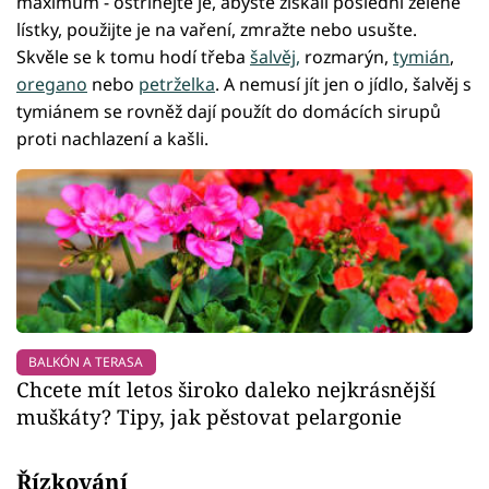
maximum - ostříhejte je, abyste získali poslední zelené
lístky, použijte je na vaření, zmražte nebo usušte.
Skvěle se k tomu hodí třeba
šalvěj,
rozmarýn,
tymián
,
oregano
nebo
petrželka
. A nemusí jít jen o jídlo, šalvěj s
tymiánem se rovněž dají použít do domácích sirupů
proti nachlazení a kašli.
BALKÓN A TERASA
Chcete mít letos široko daleko nejkrásnější
muškáty? Tipy, jak pěstovat pelargonie
Řízkování