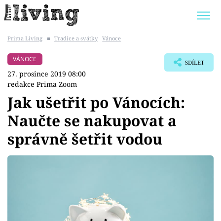
Prima Living
■
Tradice a svátky
Vánoce
Trendy:
JAK UŠETŘIT
POKOJOVÉ KVĚTINY
VÁNOCE
SDÍLET
BYDLENÍ SLAVNÝCH
ZAHRADA
27. prosince 2019 08:00
redakce Prima Zoom
Jak ušetřit po Vánocích:
Naučte se nakupovat a
Témata
správně šetřit vodou
Bydlení
Zahrada
Design