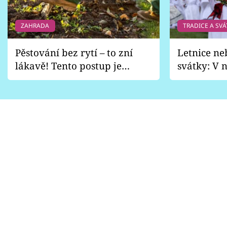
ZAHRADA
TRADICE A SVÁ
Pěstování bez rytí – to zní
Letnice ne
lákavě! Tento postup je
svátky: V n
vhodný jen pro některé
pondělí z
zahrady