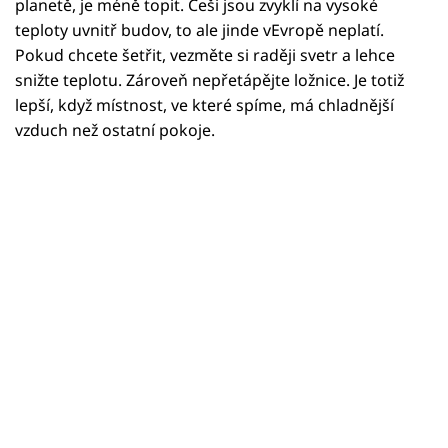
planetě, je méně topit. Češi jsou zvyklí na vysoké
teploty uvnitř budov, to ale jinde vEvropě neplatí.
Pokud chcete šetřit, vezměte si raději svetr a lehce
snižte teplotu. Zároveň nepřetápějte ložnice. Je totiž
lepší, když místnost, ve které spíme, má chladnější
vzduch než ostatní pokoje.