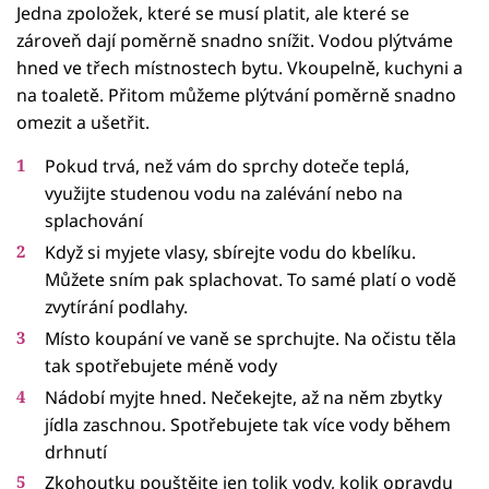
Jedna zpoložek, které se musí platit, ale které se
zároveň dají poměrně snadno snížit. Vodou plýtváme
hned ve třech místnostech bytu. Vkoupelně, kuchyni a
na toaletě. Přitom můžeme plýtvání poměrně snadno
omezit a ušetřit.
Pokud trvá, než vám do sprchy doteče teplá,
využijte studenou vodu na zalévání nebo na
splachování
Když si myjete vlasy, sbírejte vodu do kbelíku.
Můžete sním pak splachovat. To samé platí o vodě
zvytírání podlahy.
Místo koupání ve vaně se sprchujte. Na očistu těla
tak spotřebujete méně vody
Nádobí myjte hned. Nečekejte, až na něm zbytky
jídla zaschnou. Spotřebujete tak více vody během
drhnutí
Zkohoutku pouštějte jen tolik vody, kolik opravdu