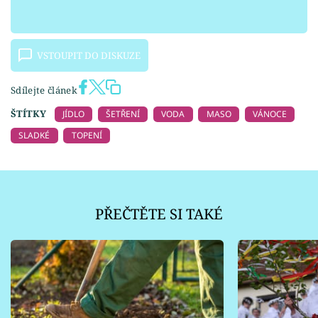
VSTOUPIT DO DISKUZE
Sdílejte článek
ŠTÍTKY
JÍDLO
ŠETŘENÍ
VODA
MASO
VÁNOCE
SLADKÉ
TOPENÍ
PŘEČTĚTE SI TAKÉ