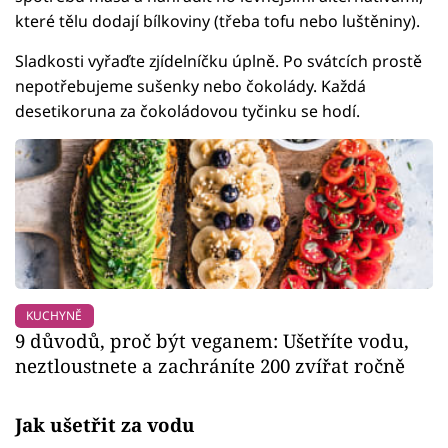
které tělu dodají bílkoviny (třeba tofu nebo luštěniny).
Sladkosti vyřaďte zjídelníčku úplně. Po svátcích prostě
nepotřebujeme sušenky nebo čokolády. Každá
desetikoruna za čokoládovou tyčinku se hodí.
KUCHYNĚ
9 důvodů, proč být veganem: Ušetříte vodu,
neztloustnete a zachráníte 200 zvířat ročně
Jak ušetřit za vodu