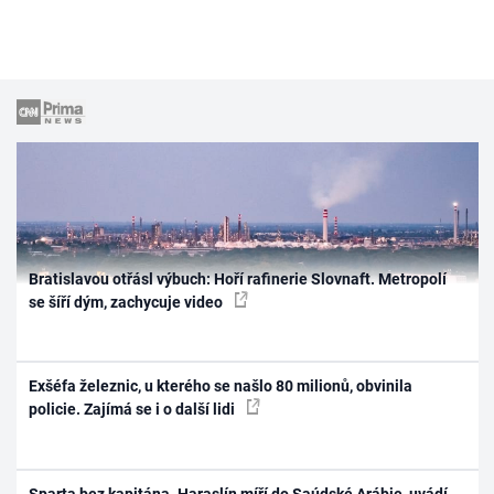
Bratislavou otřásl výbuch: Hoří rafinerie Slovnaft. Metropolí
se šíří dým, zachycuje video
Exšéfa železnic, u kterého se našlo 80 milionů, obvinila
policie. Zajímá se i o další lidi
Sparta bez kapitána. Haraslín míří do Saúdské Arábie, uvádí