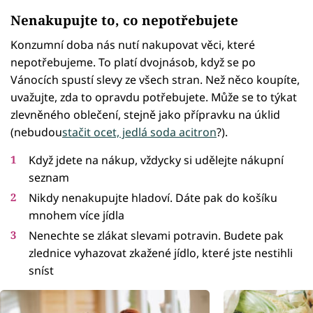
Nenakupujte to, co nepotřebujete
Konzumní doba nás nutí nakupovat věci, které
nepotřebujeme. To platí dvojnásob, když se po
Vánocích spustí slevy ze všech stran. Než něco koupíte,
uvažujte, zda to opravdu potřebujete. Může se to týkat
zlevněného oblečení, stejně jako přípravku na úklid
(nebudou
stačit ocet, jedlá soda acitron
?).
Když jdete na nákup, vždycky si udělejte nákupní
seznam
Nikdy nenakupujte hladoví. Dáte pak do košíku
mnohem více jídla
Nenechte se zlákat slevami potravin. Budete pak
zlednice vyhazovat zkažené jídlo, které jste nestihli
sníst