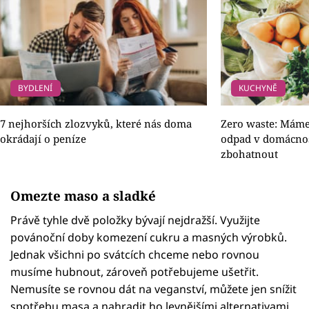
BYDLENÍ
KUCHYNĚ
7 nejhorších zlozvyků, které nás doma
Zero waste: Máme 
okrádají o peníze
odpad v domácnost
zbohatnout
Omezte maso a sladké
Právě tyhle dvě položky bývají nejdražší. Využijte
povánoční doby komezení cukru a masných výrobků.
Jednak všichni po svátcích chceme nebo rovnou
musíme hubnout, zároveň potřebujeme ušetřit.
Nemusíte se rovnou dát na veganství, můžete jen snížit
spotřebu masa a nahradit ho levnějšími alternativami,