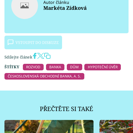
Autor článku
Markéta Zídková
VSTOUPIT DO DISKUZE
Sdílejte článek
ŠTÍTKY
ROZVOD
BANKA
DŮM
HYPOTEČNÍ ÚVĚR
ČESKOSLOVENSKÁ OBCHODNÍ BANKA, A. S.
PŘEČTĚTE SI TAKÉ