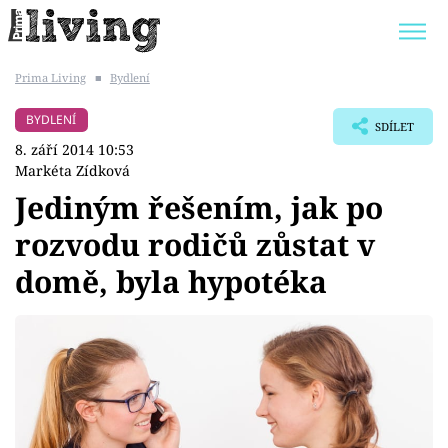
Prima Living
■
Bydlení
Trendy:
JAK UŠETŘIT
POKOJOVÉ KVĚTINY
BYDLENÍ
SDÍLET
BYDLENÍ SLAVNÝCH
ZAHRADA
8. září 2014 10:53
Markéta Zídková
Jediným řešením, jak po
rozvodu rodičů zůstat v
Témata
domě, byla hypotéka
Bydlení
Zahrada
Design