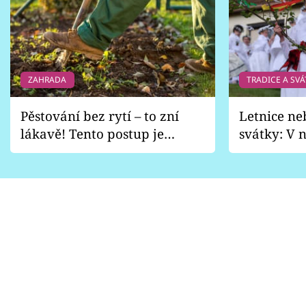
ZAHRADA
TRADICE A SVÁ
Pěstování bez rytí – to zní
Letnice ne
lákavě! Tento postup je
svátky: V n
vhodný jen pro některé
pondělí z
zahrady