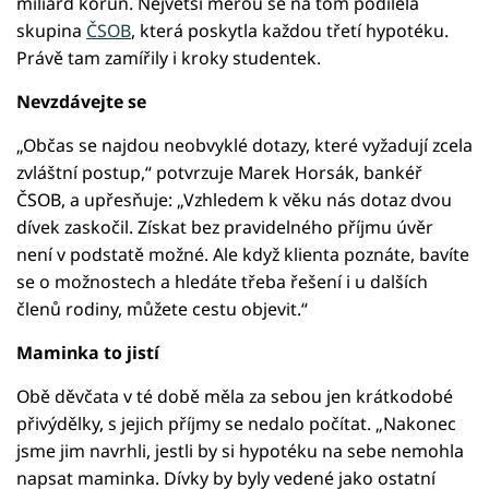
miliard korun. Největší měrou se na tom podílela
skupina
ČSOB
, která poskytla každou třetí hypotéku.
Právě tam zamířily i kroky studentek.
Nevzdávejte se
„Občas se najdou neobvyklé dotazy, které vyžadují zcela
zvláštní postup,“ potvrzuje Marek Horsák, bankéř
ČSOB, a upřesňuje: „Vzhledem k věku nás dotaz dvou
dívek zaskočil. Získat bez pravidelného příjmu úvěr
není v podstatě možné. Ale když klienta poznáte, bavíte
se o možnostech a hledáte třeba řešení i u dalších
členů rodiny, můžete cestu objevit.“
Maminka to jistí
Obě děvčata v té době měla za sebou jen krátkodobé
přivýdělky, s jejich příjmy se nedalo počítat. „Nakonec
jsme jim navrhli, jestli by si hypotéku na sebe nemohla
napsat maminka. Dívky by byly vedené jako ostatní