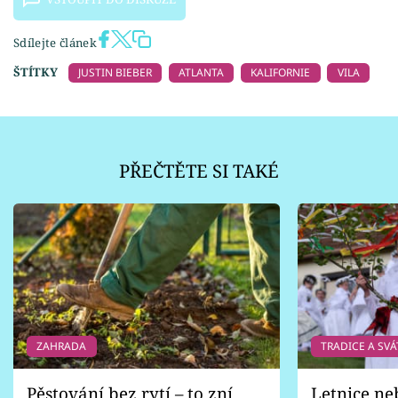
Sdílejte článek
ŠTÍTKY
JUSTIN BIEBER
ATLANTA
KALIFORNIE
VILA
PŘEČTĚTE SI TAKÉ
ZAHRADA
TRADICE A SVÁ
Pěstování bez rytí – to zní
Letnice ne