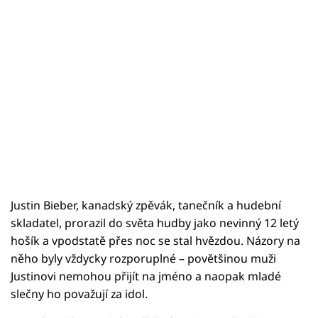
Sledujte prima+
Přihlášení
Sledujte nás
Justin Bieber, kanadský zpěvák, tanečník a hudební
skladatel, prorazil do světa hudby jako nevinný 12 letý
hošík a vpodstatě přes noc se stal hvězdou. Názory na
něho byly vždycky rozporuplné – povětšinou muži
Justinovi nemohou přijít na jméno a naopak mladé
slečny ho považují za idol.