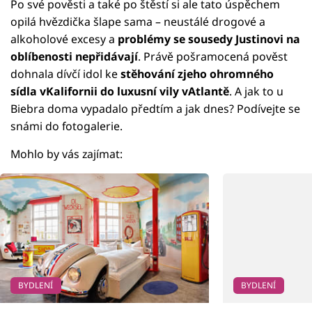
Po své pověsti a také po štěstí si ale tato úspěchem
opilá hvězdička šlape sama – neustálé drogové a
alkoholové excesy a
problémy se sousedy Justinovi na
oblíbenosti nepřidávají
. Právě pošramocená pověst
dohnala dívčí idol ke
stěhování zjeho ohromného
sídla vKalifornii do luxusní vily vAtlantě
. A jak to u
Biebra doma vypadalo předtím a jak dnes? Podívejte se
snámi do fotogalerie.
Mohlo by vás zajímat:
BYDLENÍ
BYDLENÍ