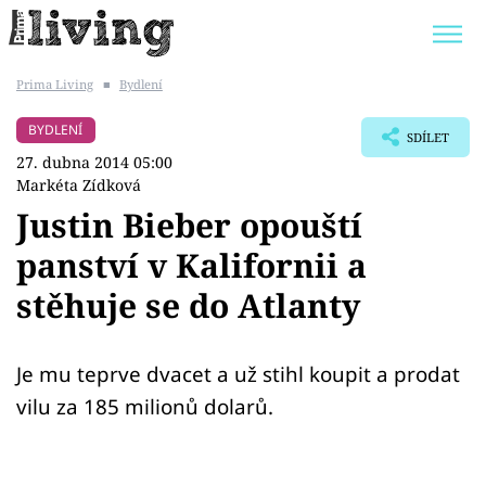
Prima Living
■
Bydlení
Trendy:
JAK UŠETŘIT
POKOJOVÉ KVĚTINY
BYDLENÍ
SDÍLET
BYDLENÍ SLAVNÝCH
ZAHRADA
27. dubna 2014 05:00
Markéta Zídková
Justin Bieber opouští
panství v Kalifornii a
Témata
stěhuje se do Atlanty
Bydlení
Je mu teprve dvacet a už stihl koupit a prodat
Zahrada
vilu za 185 milionů dolarů.
Design