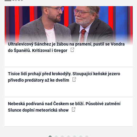
Ultralevicový Sánchez je žábou na prameni, pustil se Vondra
do Španělů. Kritizoval i Gregor
Tisíce lidí prchají před krokodýly. Stoupající keňské jezero
přivedlo predátory až ke dveřím
Nebeská podívaná nad Českem se blíží. Působivé zatmění
Slunce doplní meteorická show