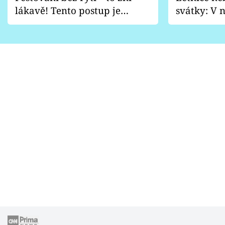
lákavě! Tento postup je
svátky: V n
vhodný jen pro některé
pondělí z
zahrady