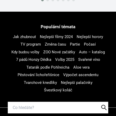
Populární témata
Jak zhubnout
Nejlepší filmy 2024
Nejlepší horory
TV program
Změna času
Partie
Počasí
Kdy budou volby
ZOO Nové začátky
Auto – katalog
7 pádů Honzy Dědka
Volby 2025
Svařené víno
Tatarák podle Pohlreicha
Aloe vera
Pěstování lichořeřišnice
Výpočet ascendentu
Tvarohové knedlíky
Nejlepší palačinky
Švestkový koláč