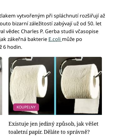
tlakem vytvořeným při spláchnutí rozšiřují až
to bizarní záležitostí zabývají už od 50. let
al vědec Charles P. Gerba studii včasopise
 jak zákeřná bakterie
E.coli
může po
ž 6 hodin.
KOUPELNY
Existuje jen jediný způsob, jak věšet
toaletní papír. Děláte to správně?