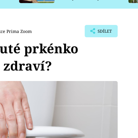
pro psy
kce Prima Zoom
SDÍLET
nuté prkénko
 zdraví?