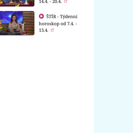
14.4. - 20.4.
ŠTÍR - Týdenní
horoskop od 7.4. -
13.4.