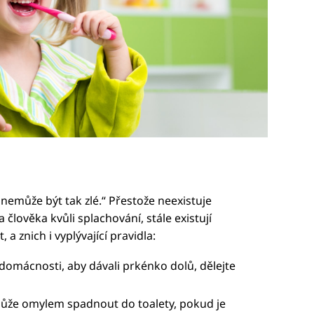
e nemůže být tak zlé.“ Přestože neexistuje
lověka kvůli splachování, stále existují
a znich i vyplývající pravidla:
omácnosti, aby dávali prkénko dolů, dělejte
může omylem spadnout do toalety, pokud je