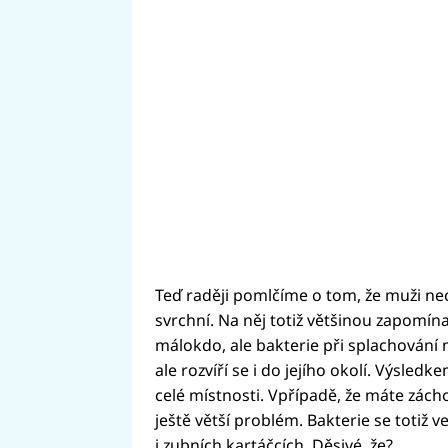
Teď raději pomlčíme o tom, že muži nec
svrchní. Na něj totiž většinou zapomínají
málokdo, ale bakterie při splachování n
ale rozvíří se i do jejího okolí. Výsled
celé místnosti. Vpřípadě, že máte zác
ještě větší problém. Bakterie se totiž 
i zubních kartáčcích. Děsivé, že?