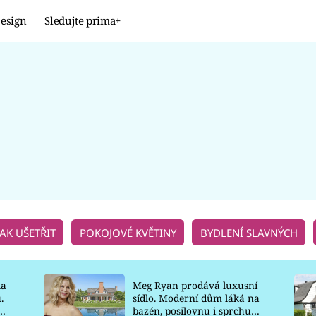
esign
Sledujte prima+
Design
TRENDY
JAK NA TO
PROMĚNY
NAŠE TIPY
JAK UŠETŘIT
POKOJOVÉ KVĚTINY
BYDLENÍ SLAVNÝCH
la
Meg Ryan prodává luxusní
.
sídlo. Moderní dům láká na
o
bazén, posilovnu i sprchu