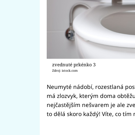
zvednuté prkénko 3
Zdroj: istock.com
Neumyté nádobí, rozestlaná post
má zlozvyk, kterým doma obtěžuj
nejčastějším nešvarem je ale z
to dělá skoro každý! Víte, co tí