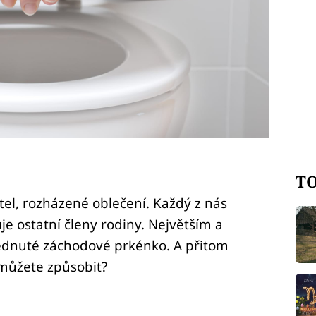
TO
el, rozházené oblečení. Každý z nás
e ostatní členy rodiny. Největším a
vednuté záchodové prkénko. A přitom
m můžete způsobit?