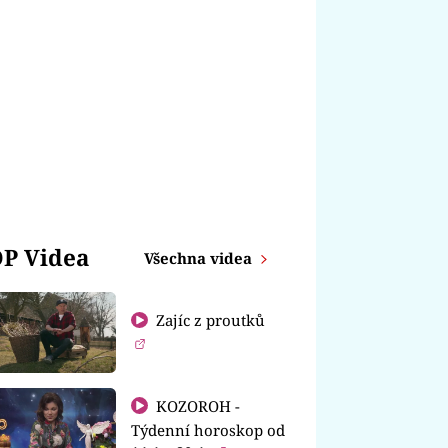
P Videa
Všechna videa
Zajíc z proutků
KOZOROH -
Týdenní horoskop od