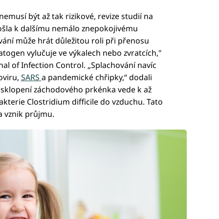
musí být až tak rizikové, revize studií na
ošla k dalšímu nemálo znepokojivému
ání může hrát důležitou roli při přenosu
togen vylučuje ve výkalech nebo zvratcích,"
al of Infection Control. „Splachování navíc
oviru,
SARS
a pandemické chřipky,“ dodali
 nesklopení záchodového prkénka vede k až
terie Clostridium difficile do vzduchu. Tato
a vznik průjmu.