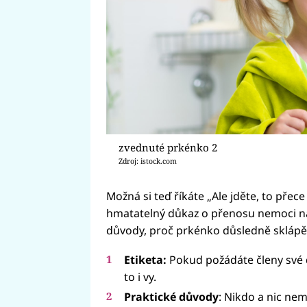
zvednuté prkénko 2
Zdroj: istock.com
Možná si teď říkáte „Ale jděte, to přec
hmatatelný důkaz o přenosu nemoci na č
důvody, proč prkénko důsledně sklápět, 
Etiketa:
Pokud požádáte členy své d
to i vy.
Praktické důvody
: Nikdo a nic ne