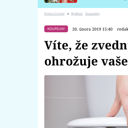
požáru
Prima Living
■
Bydlení
Koupelny
20. února 2019 15:40
reda
KOUPELNY
Víte, že zved
ohrožuje vaše