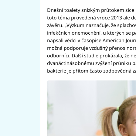
Dnešní toalety snízkým průtokem sice ne
toto téma provedená vroce 2013 ale d
závěru. „Výzkum naznačuje, že splachov
infekčních onemocnění, u kterých se pa
napsali vědci v časopise American Journ
možná podporuje vzdušný přenos nor
odborníci. Další studie prokázala, že
dvanáctinásobnému zvýšení průniku bak
bakterie je přitom často zodpovědná z