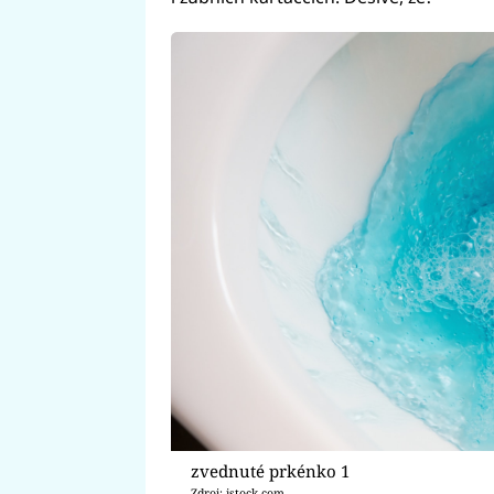
zvednuté prkénko 1
Zdroj: istock.com