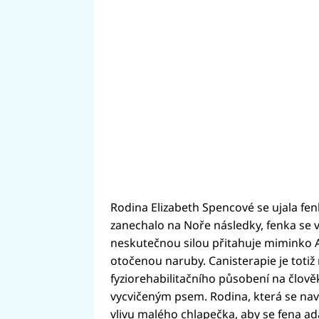
Rodina Elizabeth Spencové se ujala fen
zanechalo na Noře následky, fenka se vš
neskutečnou silou přitahuje miminko Ar
otočenou naruby. Canisterapie je totiž
fyziorehabilitačního působení na člově
vycvičeným psem. Rodina, která se navíc 
vlivu malého chlapečka, aby se fena a