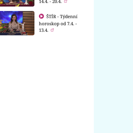
14.4. - 20.4.
ŠTÍR - Týdenní
horoskop od 7.4. -
13.4.