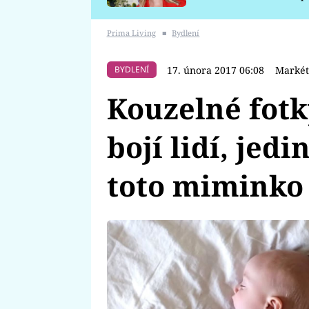
požáru
Prima Living
■
Bydlení
17. února 2017 06:08
Markét
BYDLENÍ
Kouzelné fotk
bojí lidí, jedi
toto miminko