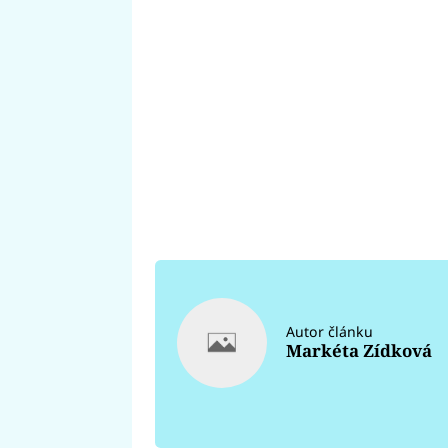
Autor článku
Markéta Zídková