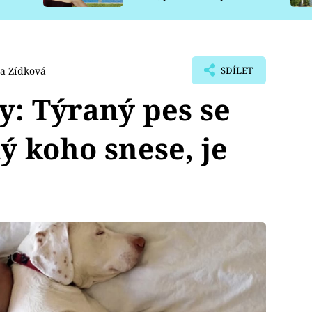
pro psy
a Zídková
SDÍLET
y: Týraný pes se
ný koho snese, je