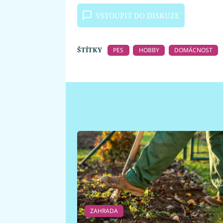
VSTOUPIT DO DISKUZE
ŠTÍTKY
PES
HOBBY
DOMÁCNOST
ZAHRADA