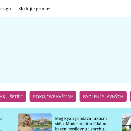
esign
Sledujte prima+
Design
TRENDY
JAK NA TO
PROMĚNY
NAŠE TIPY
JAK UŠETŘIT
POKOJOVÉ KVĚTINY
BYDLENÍ SLAVNÝCH
la
Meg Ryan prodává luxusní
.
sídlo. Moderní dům láká na
o
bazén, posilovnu i sprchu