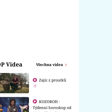
P Videa
Všechna videa
Zajíc z proutků
KOZOROH -
Týdenní horoskop od