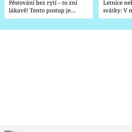
Pěstování bez rytí – to zní
Letnice ne
lákavě! Tento postup je
svátky: V n
vhodný jen pro některé
pondělí z
zahrady