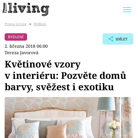
Prima Living
■
Bydlení
Trendy:
JAK UŠETŘIT
POKOJOVÉ KVĚTINY
BYDLENÍ
SDÍLET
BYDLENÍ SLAVNÝCH
ZAHRADA
2. března 2018 06:00
Tereza Javorová
Květinové vzory
v interiéru: Pozvěte domů
Témata
barvy, svěžest i exotiku
Bydlení
Zahrada
Design