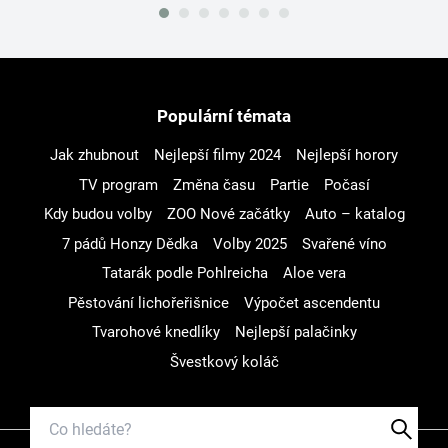
Populární témata
Jak zhubnout
Nejlepší filmy 2024
Nejlepší horory
TV program
Změna času
Partie
Počasí
Kdy budou volby
ZOO Nové začátky
Auto – katalog
7 pádů Honzy Dědka
Volby 2025
Svařené víno
Tatarák podle Pohlreicha
Aloe vera
Pěstování lichořeřišnice
Výpočet ascendentu
Tvarohové knedlíky
Nejlepší palačinky
Švestkový koláč