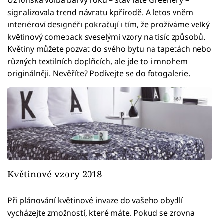
Už loňská volba barvy roku – šťavnaté Greenery –
signalizovala trend návratu kpřírodě. A letos vněm
interiéroví designéři pokračují i tím, že prožíváme velký
květinový comeback sveselými vzory na tisíc způsobů.
Květiny můžete pozvat do svého bytu na tapetách nebo
různých textilních doplňcích, ale jde to i mnohem
originálněji. Nevěříte? Podívejte se do fotogalerie.
Květinové vzory 2018
Při plánování květinové invaze do vašeho obydlí
vycházejte zmožností, které máte. Pokud se zrovna