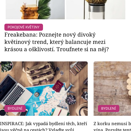
POKOJOVÉ KVĚTINY
Freakebana: Poznejte nový divoký
květinový trend, který balancuje mezi
krásou a ošklivostí. Troufnete si na něj?
BYDLENÍ
BYDLENÍ
INSPIRACE: Jak vypadá bydlení těch, kteří
Z korku nemusí bý
jsou věčně na cestách? Vylaďte svůj
vína. Pozvěte ten