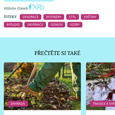
Sdílejte článek
ŠTÍTKY
DEKORACE
INTERIÉRY
STYL
KVĚTINY
BYDLENÍ
INSPIRACE
DOMOV
VZORY
PŘEČTĚTE SI TAKÉ
ZAHRADA
TRADICE A SVÁ