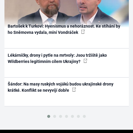
Bartošek k Turkovi: Hyenismus a nehoráznost. Ke stíhání by
ho Sněmovna vydala, míní Vondráček
Lékárničky, drony i pytle na mrtvoly: Jsou tržiště jako
Wildberries legitimním cílem Ukrajiny?
Šándor: Na masy ruských vojáků budou ukrajinské drony
krátké. Konflikt se nevyvíjí dobře