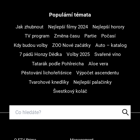
Populární témata
Jak zhubnout
Nejlepší filmy 2024
Nejlepší horory
TV program
Změna času
Partie
Počasí
Kdy budou volby
ZOO Nové začátky
Auto – katalog
7 pádů Honzy Dědka
Volby 2025
Svařené víno
Tatarák podle Pohlreicha
Aloe vera
Pěstování lichořeřišnice
Výpočet ascendentu
Tvarohové knedlíky
Nejlepší palačinky
Švestkový koláč
O FTV Prima
Management