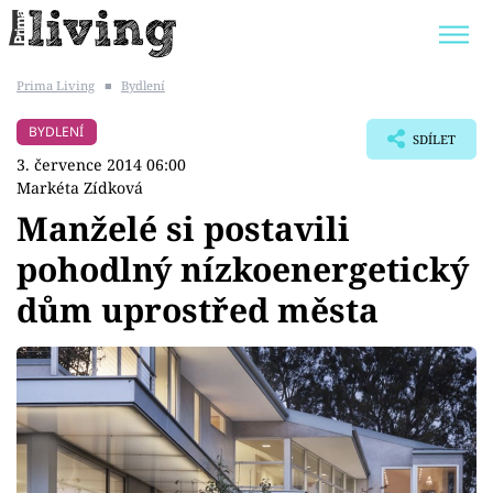
Prima Living
■
Bydlení
Trendy:
JAK UŠETŘIT
POKOJOVÉ KVĚTINY
BYDLENÍ
SDÍLET
BYDLENÍ SLAVNÝCH
ZAHRADA
3. července 2014 06:00
Markéta Zídková
Manželé si postavili
pohodlný nízkoenergetický
Témata
dům uprostřed města
Bydlení
Zahrada
Design