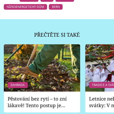
NÍZKOENERGETICKÝ DŮM
BERN
PŘEČTĚTE SI TAKÉ
ZAHRADA
TRADICE A SVÁ
Pěstování bez rytí – to zní
Letnice ne
lákavě! Tento postup je
svátky: V n
vhodný jen pro některé
pondělí z