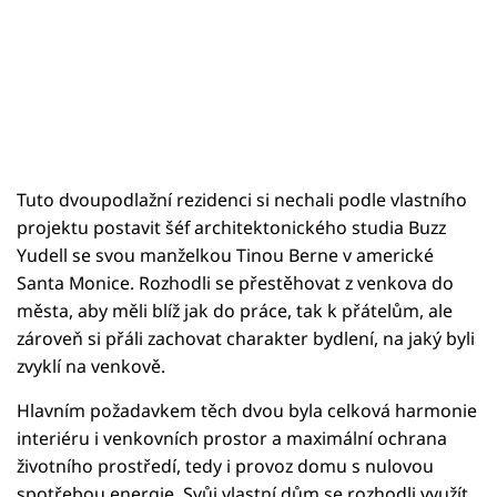
Tuto dvoupodlažní rezidenci si nechali podle vlastního
projektu postavit šéf architektonického studia Buzz
Yudell se svou manželkou Tinou Berne v americké
Santa Monice. Rozhodli se přestěhovat z venkova do
města, aby měli blíž jak do práce, tak k přátelům, ale
zároveň si přáli zachovat charakter bydlení, na jaký byli
zvyklí na venkově.
Hlavním požadavkem těch dvou byla celková harmonie
interiéru i venkovních prostor a maximální ochrana
životního prostředí, tedy i provoz domu s nulovou
spotřebou energie. Svůj vlastní dům se rozhodli využít