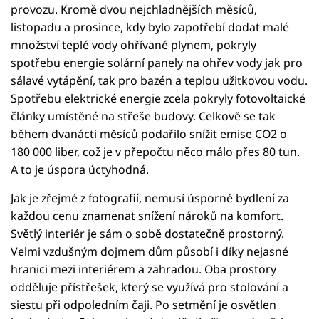
provozu. Kromě dvou nejchladnějších měsíců,
listopadu a prosince, kdy bylo zapotřebí dodat malé
množství teplé vody ohřívané plynem, pokryly
spotřebu energie solární panely na ohřev vody jak pro
sálavé vytápění, tak pro bazén a teplou užitkovou vodu.
Spotřebu elektrické energie zcela pokryly fotovoltaické
články umístěné na střeše budovy. Celkově se tak
během dvanácti měsíců podařilo snížit emise CO2 o
180 000 liber, což je v přepočtu něco málo přes 80 tun.
A to je úspora úctyhodná.
Jak je zřejmé z fotografií, nemusí úsporné bydlení za
každou cenu znamenat snížení nároků na komfort.
Světlý interiér je sám o sobě dostatečně prostorný.
Velmi vzdušným dojmem dům působí i díky nejasné
hranici mezi interiérem a zahradou. Oba prostory
odděluje přístřešek, který se využívá pro stolování a
siestu při odpoledním čaji. Po setmění je osvětlen