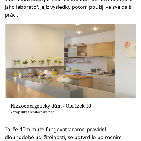
jako laboratoř, jejíž výsledky potom použijí ve své další
práci.
Nízkoenergetický dům - Obrázek 10
Zdroj: Ilikearchitecture.net
To, že dům může fungovat v rámci pravidel
dlouhodobé udržitelnosti, se potvrdilo po ročním