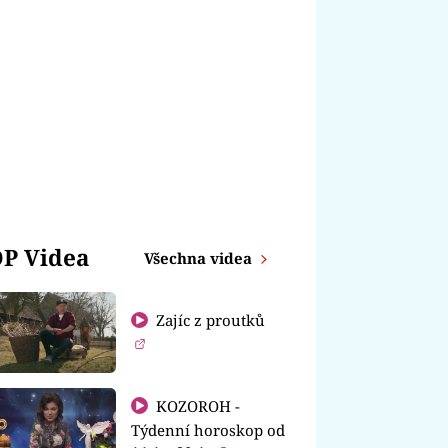
P Videa
Všechna videa
Zajíc z proutků
KOZOROH -
Týdenní horoskop od