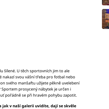
šílené. U těch sportovních jim to ale
 nakazí svou vášní třeba pro fotbal nebo
výkon svého manšaftu užijete pěkně uvelebení
? Sportem prosycený nábytek je určen i
huť pořádně se při hravém pohybu zapotit.
jak v naší galerii uvidíte, dají se skvěle