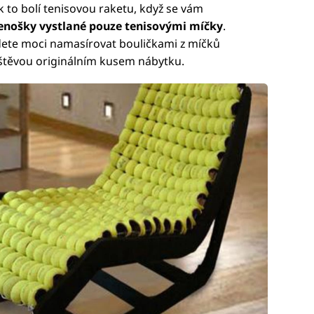
ak to bolí tenisovou raketu, když se vám
enošky vystlané pouze tenisovými míčky
.
udete moci namasírovat bouličkami z míčků
vštěvou originálním kusem nábytku.