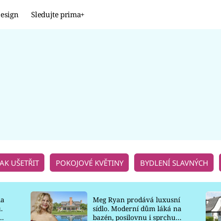
esign
Sledujte prima+
Design
TRENDY
JAK NA TO
PROMĚNY
NAŠE TIPY
JAK UŠETŘIT
POKOJOVÉ KVĚTINY
BYDLENÍ SLAVNÝCH
la
Meg Ryan prodává luxusní
.
sídlo. Moderní dům láká na
o
bazén, posilovnu i sprchu