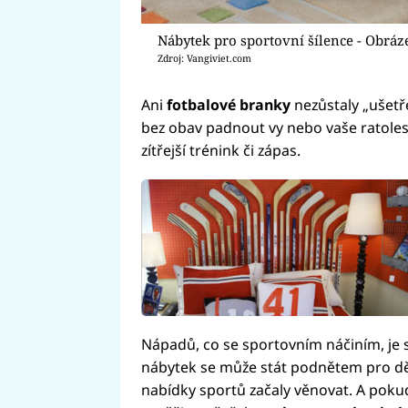
Nábytek pro sportovní šílence - Obráz
Zdroj: Vangiviet.com
Ani
fotbalové branky
nezůstaly „ušetř
bez obav padnout vy nebo vaše ratoles
zítřejší trénink či zápas.
Nápadů, co se sportovním náčiním, je sp
nábytek se může stát podnětem pro dět
nabídky sportů začaly věnovat. A pokud