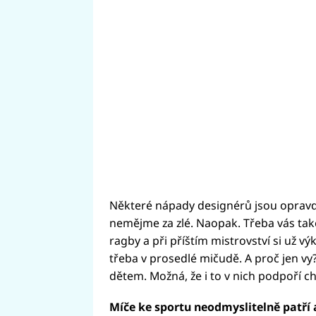
Některé nápady designérů jsou opravdu 
nemějme za zlé. Naopak. Třeba vás také
ragby a při příštím mistrovství si už 
třeba v prosedlé mičudě. A proč jen vy
dětem. Možná, že i to v nich podpoří c
Míče ke sportu neodmyslitelně patří a 