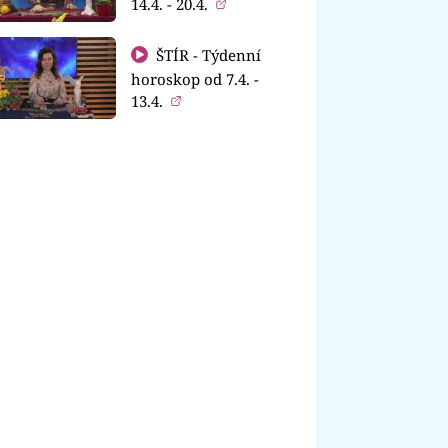
14.4. - 20.4.
ŠTÍR - Týdenní
horoskop od 7.4. -
13.4.