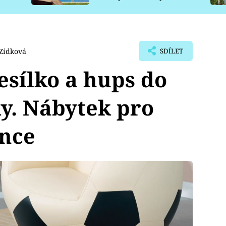
pro psy
Zídková
SDÍLET
sílko a hups do
y. Nábytek pro
ence