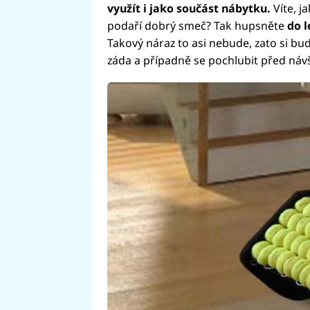
využít i jako součást nábytku.
Víte, j
podaří dobrý smeč? Tak hupsněte
do l
Takový náraz to asi nebude, zato si b
záda a případně se pochlubit před ná