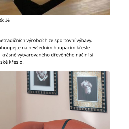
ek 14
netradičních výrobcích ze sportovní výbavy.
pohoupejte na nevšedním houpacím křesle
z krásně vytvarovaného dřevěného náčiní si
ské křeslo.