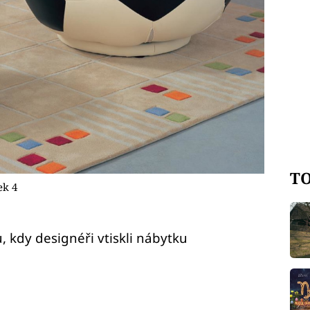
TO
ek 4
 kdy designéři vtiskli nábytku