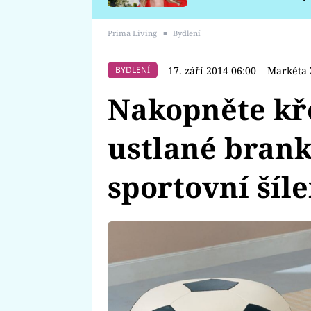
požáru
Prima Living
■
Bydlení
17. září 2014 06:00
Markéta 
BYDLENÍ
Nakopněte kře
ustlané brank
sportovní šíl