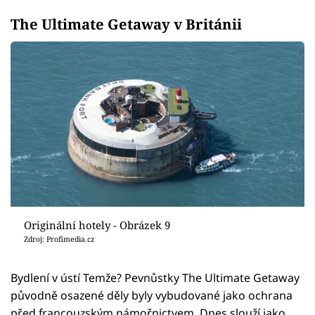
The Ultimate Getaway v Británii
Originální hotely - Obrázek 9
Zdroj: Profimedia.cz
Bydlení v ústí Temže? Pevnůstky The Ultimate Getaway
původně osazené děly byly vybudované jako ochrana
před francouzským námořnictvem. Dnes slouží jako