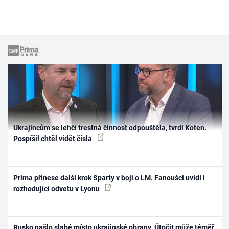
Ukrajincům se lehčí trestná činnost odpouštěla, tvrdí Koten.
Pospíšil chtěl vidět čísla
Prima přinese další krok Sparty v boji o LM. Fanoušci uvidí i
rozhodující odvetu v Lyonu
Rusko našlo slabé místo ukrajinské obrany. Útočit může téměř