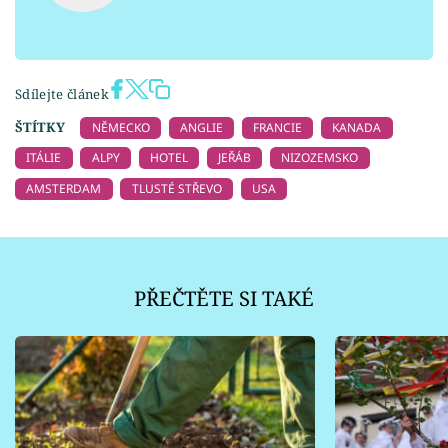
Sdílejte článek
ŠTÍTKY
NĚMECKO
ANGLIE
FRANCIE
KANADA
ITÁLIE
ALPY
HOTEL
JEŘÁB
NIZOZEMSKO
AMSTERDAM
TLUSTÉ STŘEVO
USA
PŘEČTĚTE SI TAKÉ