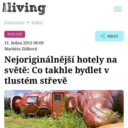
Prima Living
■
Bydlení
Trendy:
JAK UŠETŘIT
POKOJOVÉ KVĚTINY
BYDLENÍ
SDÍLET
BYDLENÍ SLAVNÝCH
ZAHRADA
11. ledna 2015 06:00
Markéta Zídková
Nejoriginálnější hotely na
světě: Co takhle bydlet v
Témata
tlustém střevě
Bydlení
Zahrada
Design