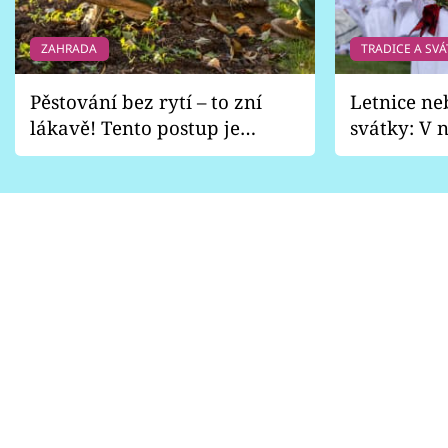
ZAHRADA
TRADICE A SVÁ
Pěstování bez rytí – to zní
Letnice ne
lákavě! Tento postup je
svátky: V n
vhodný jen pro některé
pondělí z
zahrady