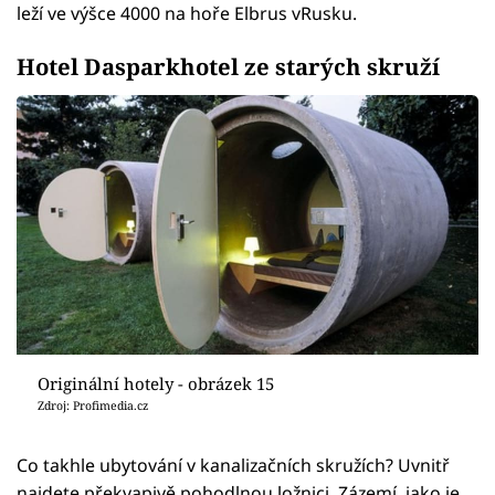
leží ve výšce 4000 na hoře Elbrus vRusku.
Hotel Dasparkhotel ze starých skruží
Originální hotely - obrázek 15
Zdroj: Profimedia.cz
Co takhle ubytování v kanalizačních skružích? Uvnitř
najdete překvapivě pohodlnou ložnici. Zázemí, jako je