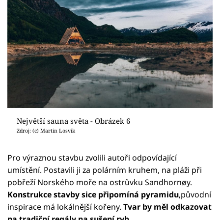
Největší sauna světa - Obrázek 6
Zdroj: (c) Martin Losvik
Pro výraznou stavbu zvolili autoři odpovídající
umístění. Postavili ji za polárním kruhem, na pláži při
pobřeží Norského moře na ostrůvku Sandhornøy.
Konstrukce stavby sice připomíná pyramidu
,původní
inspirace má lokálnější kořeny.
Tvar by měl odkazovat
na tradiční regály na sušení ryb.