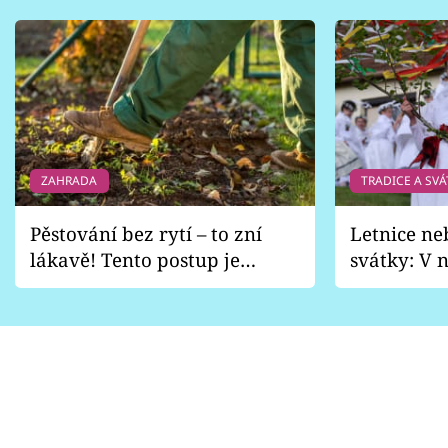
ZAHRADA
TRADICE A SVÁ
Pěstování bez rytí – to zní
Letnice ne
lákavě! Tento postup je
svátky: V n
vhodný jen pro některé
pondělí z
zahrady