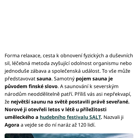
Forma relaxace, cesta k obnovení fyzických a duševních
sil, léčebná metoda zvyšující odolnost organismu nebo
jednoduše zábava a společenská událost. To vše může
představovat
sauna
. Samotný
pojem sauna je
původem finské slovo
. A saunování k severským
národům neoddělitelně patří. Příliš vás asi nepřekvapí,
že
největší saunu na světě postavili právě seveřané.
Norové ji otevřeli letos v létě u příležitosti
uměleckého a
hudebního festivalu SALT
.
Nazvali ji
Agora
a vejde se do ní naráz až 120 lidí.