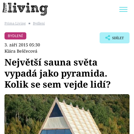
Prima Living
■
Bydlení
Trendy:
JAK UŠETŘIT
POKOJOVÉ KVĚTINY
BYDLENÍ
SDÍLET
BYDLENÍ SLAVNÝCH
ZAHRADA
3. září 2015 05:30
Klára Beščecová
Největší sauna světa
vypadá jako pyramida.
Témata
Kolik se sem vejde lidí?
Bydlení
Zahrada
Design