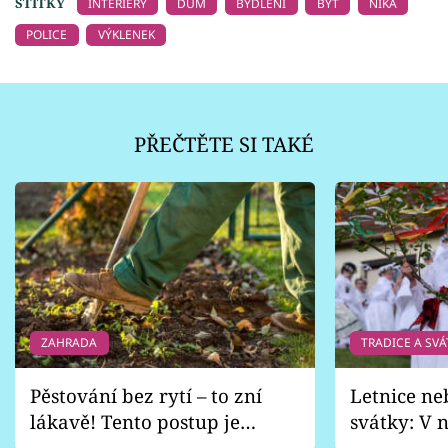
ŠTÍTKY
INTERIÉRY
DŮM
BYDLENÍ
BYT
NIKA
POLICE
VÝKLENEK
PŘEČTĚTE SI TAKÉ
ZAHRADA
TRADICE A SVÁ
Pěstování bez rytí – to zní
Letnice ne
lákavě! Tento postup je
svátky: V n
vhodný jen pro některé
pondělí z