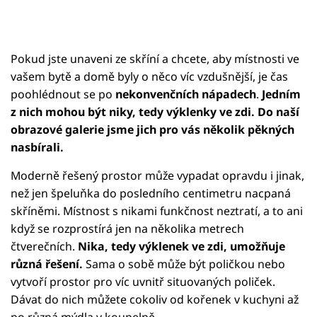
Pokud jste unaveni ze skříní a chcete, aby místnosti ve
vašem bytě a domě byly o něco víc vzdušnější, je čas
poohlédnout se po
nekonvenčních nápadech
.
Jedním
z nich mohou být niky, tedy výklenky ve zdi. Do naší
obrazové galerie jsme jich pro vás několik pěkných
nasbírali.
Moderně řešený prostor může vypadat opravdu i jinak,
než jen špeluňka do posledního centimetru nacpaná
skříněmi. Místnost s nikami funkčnost neztratí, a to ani
když se rozprostírá jen na několika metrech
čtverečních.
Nika, tedy výklenek ve zdi, umožňuje
různá řešení.
Sama o sobě může být poličkou nebo
vytvoří prostor pro víc uvnitř situovaných poliček.
Dávat do nich můžete cokoliv od kořenek v kuchyni až
po různá mýdla v koupelně.