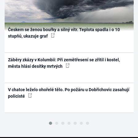
Českem se ženou bouřky a silný vítr. Teplota spadla i o 10
stupňů, ukazuje graf
Záběry zkázy v Kolumbii: Při zemětřesení se zřítil i kostel,
města hlásí desítky mrtvých
V chatce leželo ohořelé tělo. Po požáru u Dobřichovic zasahují
policisté