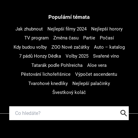
Populární témata
Jak zhubnout
Nejlepší filmy 2024
Nejlepší horory
TV program
Změna času
Partie
Počasí
Kdy budou volby
ZOO Nové začátky
Auto – katalog
7 pádů Honzy Dědka
Volby 2025
Svařené víno
Tatarák podle Pohlreicha
Aloe vera
Pěstování lichořeřišnice
Výpočet ascendentu
Tvarohové knedlíky
Nejlepší palačinky
Švestkový koláč