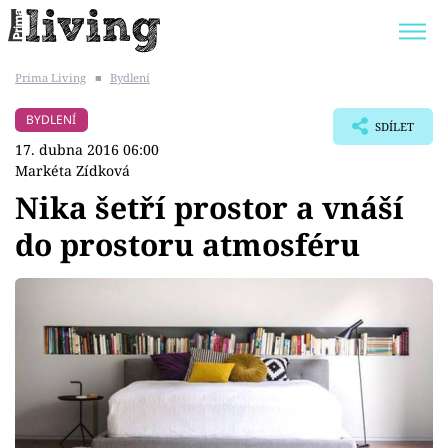
Prima Living
■
Bydlení
Trendy:
JAK UŠETŘIT
POKOJOVÉ KVĚTINY
BYDLENÍ
SDÍLET
BYDLENÍ SLAVNÝCH
ZAHRADA
17. dubna 2016 06:00
Markéta Zídková
Nika šetří prostor a vnáší
do prostoru atmosféru
Témata
Bydlení
Zahrada
Design