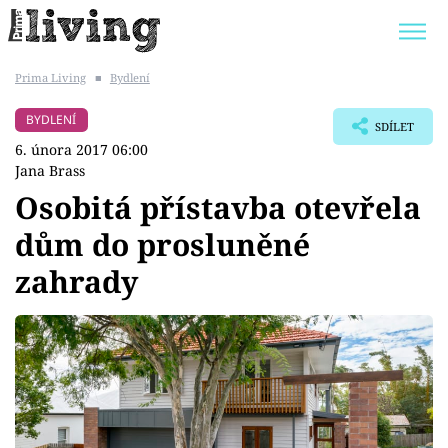
Prima Living
■
Bydlení
Trendy:
JAK UŠETŘIT
POKOJOVÉ KVĚTINY
BYDLENÍ
SDÍLET
BYDLENÍ SLAVNÝCH
ZAHRADA
6. února 2017 06:00
Jana Brass
Osobitá přístavba otevřela
dům do prosluněné
Témata
zahrady
Bydlení
Zahrada
Design