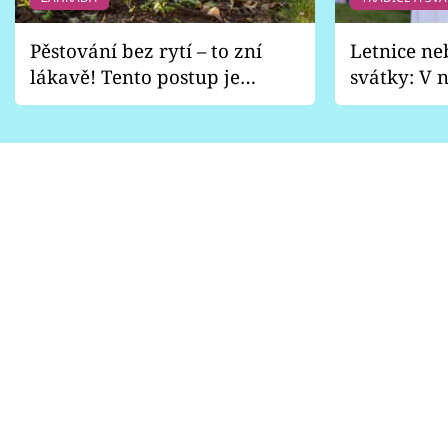
Pěstování bez rytí – to zní
Letnice ne
lákavě! Tento postup je
svátky: V n
vhodný jen pro některé
pondělí z
zahrady