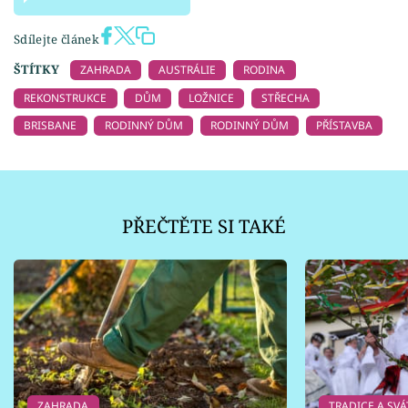
Sdílejte článek
ŠTÍTKY
ZAHRADA
AUSTRÁLIE
RODINA
REKONSTRUKCE
DŮM
LOŽNICE
STŘECHA
BRISBANE
RODINNÝ DŮM
RODINNÝ DŮM
PŘÍSTAVBA
PŘEČTĚTE SI TAKÉ
ZAHRADA
TRADICE A SVÁ