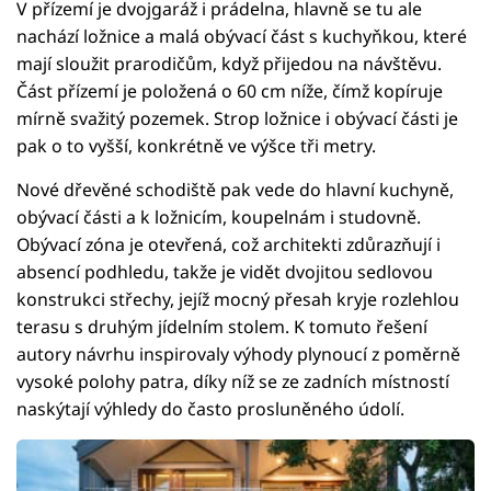
V přízemí je dvojgaráž i prádelna, hlavně se tu ale
nachází ložnice a malá obývací část s kuchyňkou, které
mají sloužit prarodičům, když přijedou na návštěvu.
Část přízemí je položená o 60 cm níže, čímž kopíruje
mírně svažitý pozemek. Strop ložnice i obývací části je
pak o to vyšší, konkrétně ve výšce tři metry.
Nové dřevěné schodiště pak vede do hlavní kuchyně,
obývací části a k ložnicím, koupelnám i studovně.
Obývací zóna je otevřená, což architekti zdůrazňují i
absencí podhledu, takže je vidět dvojitou sedlovou
konstrukci střechy, jejíž mocný přesah kryje rozlehlou
terasu s druhým jídelním stolem. K tomuto řešení
autory návrhu inspirovaly výhody plynoucí z poměrně
vysoké polohy patra, díky níž se ze zadních místností
naskýtají výhledy do často prosluněného údolí.