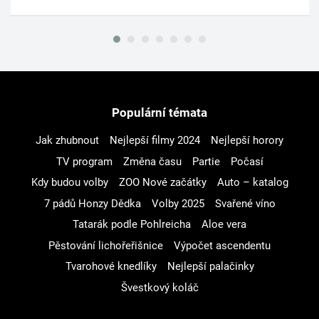
Populární témata
Jak zhubnout
Nejlepší filmy 2024
Nejlepší horory
TV program
Změna času
Partie
Počasí
Kdy budou volby
ZOO Nové začátky
Auto – katalog
7 pádů Honzy Dědka
Volby 2025
Svařené víno
Tatarák podle Pohlreicha
Aloe vera
Pěstování lichořeřišnice
Výpočet ascendentu
Tvarohové knedlíky
Nejlepší palačinky
Švestkový koláč