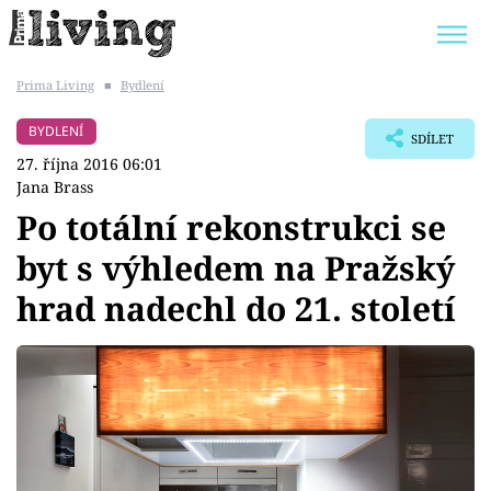
Prima Living
■
Bydlení
Trendy:
JAK UŠETŘIT
POKOJOVÉ KVĚTINY
BYDLENÍ
SDÍLET
BYDLENÍ SLAVNÝCH
ZAHRADA
27. října 2016 06:01
Jana Brass
Po totální rekonstrukci se
byt s výhledem na Pražský
Témata
hrad nadechl do 21. století
Bydlení
Zahrada
Design