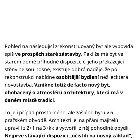
Pohled na následující zrekonstruovaný byt ale vypovídá
spíš
ve prospěch staré zástavby
. Pakliže má byt ve
starém domě příhodné dispozice či jeho překážející
stěny nejsou nosné, existuje dobrá naděje, že po
rekonstrukci nabídne
osobitější bydlení
než leckterá
novostavba.
Vznikne totiž de facto nový byt,
obohacený o atmosféru architektury, která má v
daném místě tradici
.
To je i případ prostorného, ale zašlého bytu v 6.
pražském obvodě. Architekti jej na přání majitelů
upravili z 2+1 na 3+kk a vytvořili z něj pohodlné obydlí.
Nejprve stávající dispozici „očistili na nosný základ“
,