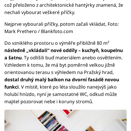
což přeloženo z architektonické hantýrky znamená, že
nechali vybourat veškeré příčky.
Nejprve vybourali příčky, potom začali vkládat, Foto:
Mark Prethero / Blankfoto.com
Do vzniklého prostoru o výměře přibližně 80 m²
následně „vkládali“ nové oddíly – kuchyň, koupelnu
a šatnu
. Ty odlišili buď materiálem anebo osvětlením.
Vzhledem k tomu, že má byt poměrně velkou jižně
orientovanou terasu s výhledem na Pražský hrad,
dostal druhý malý balkon na dvorní fasádě novou
funkci
. V místě, které po léta sloužilo nanejvýš jako
holubí hnízdo, nyní je samostatné WC, odkud může
majitel pozorovat nebe i koruny stromů.