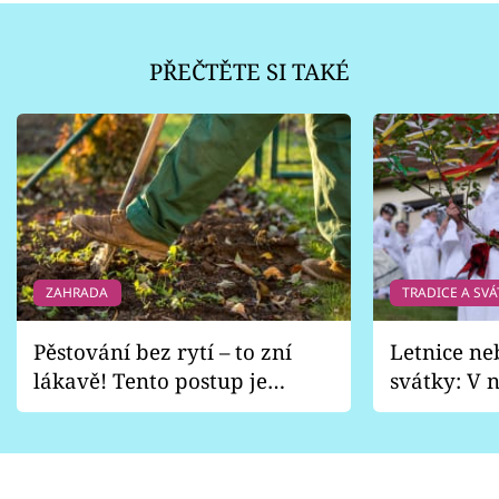
PŘEČTĚTE SI TAKÉ
ZAHRADA
TRADICE A SVÁ
Pěstování bez rytí – to zní
Letnice ne
lákavě! Tento postup je
svátky: V n
vhodný jen pro některé
pondělí z
zahrady