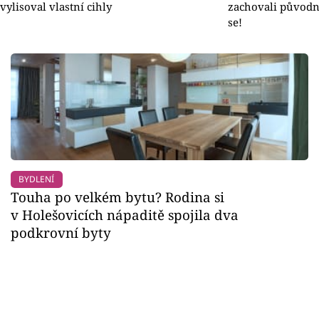
vylisoval vlastní cihly
zachovali původní
se!
BYDLENÍ
Touha po velkém bytu? Rodina si
v Holešovicích nápaditě spojila dva
podkrovní byty