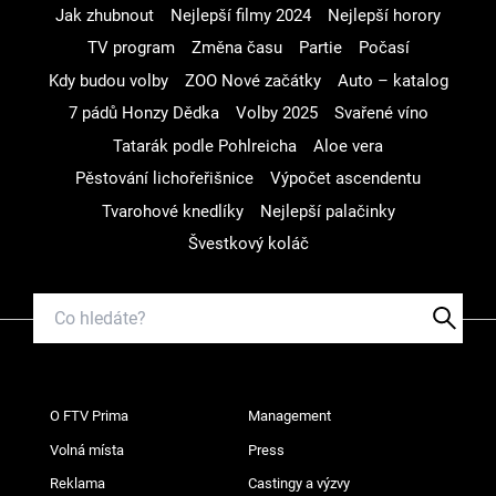
Jak zhubnout
Nejlepší filmy 2024
Nejlepší horory
TV program
Změna času
Partie
Počasí
Kdy budou volby
ZOO Nové začátky
Auto – katalog
7 pádů Honzy Dědka
Volby 2025
Svařené víno
Tatarák podle Pohlreicha
Aloe vera
Pěstování lichořeřišnice
Výpočet ascendentu
Tvarohové knedlíky
Nejlepší palačinky
Švestkový koláč
O FTV Prima
Management
Volná místa
Press
Reklama
Castingy a výzvy