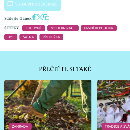
VSTOUPIT DO DISKUZE
Sdílejte článek
ŠTÍTKY
KUCHYNĚ
MODERNIZACE
PRVNÍ REPUBLIKA
BYT
ŠATNA
PŘEKLIŽKA
PŘEČTĚTE SI TAKÉ
ZAHRADA
TRADICE A SVÁ