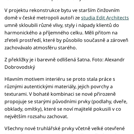
V projektu rekonstrukce bytu ve starším činžovním
domě v české metropoli autoři ze
studia Edit Architects
umně skloubili různé vlivy, styly i nápady klientů do
harmonického a příjemného celku. Měli přitom na
zřeteli prostředí, které by působilo současně a zároveň
zachovávalo atmosféru starého.
Z překližky je i barevně odlišená šatna. Foto: Alexandr
Dobrovodský
Hlavním motivem interiéru se proto stala práce s
různými autentickými materiály, jejich povrchy a
texturami. V bohaté kombinaci se nové přirozeně
propojuje se starými původními prvky (podlahy, dveře,
obklady, omítky), které se noví majitelé pokusili v co
největším rozsahu zachovat.
Všechny nové truhlářské prvky včetně velké otevřené