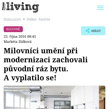
Prima Living
■
Bydlení
Kuchyně
Trendy:
JAK UŠETŘIT
POKOJOVÉ KVĚTINY
KUCHYNĚ
SDÍLET
BYDLENÍ SLAVNÝCH
ZAHRADA
23. října 2016 08:45
Markéta Zídková
Milovníci umění při
modernizaci zachovali
Témata
původní ráz bytu.
Bydlení
A vyplatilo se!
Zahrada
Design