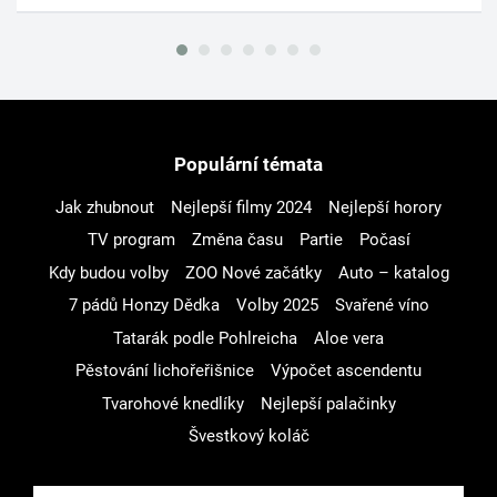
Populární témata
Jak zhubnout
Nejlepší filmy 2024
Nejlepší horory
TV program
Změna času
Partie
Počasí
Kdy budou volby
ZOO Nové začátky
Auto – katalog
7 pádů Honzy Dědka
Volby 2025
Svařené víno
Tatarák podle Pohlreicha
Aloe vera
Pěstování lichořeřišnice
Výpočet ascendentu
Tvarohové knedlíky
Nejlepší palačinky
Švestkový koláč