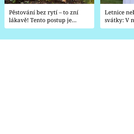
Pěstování bez rytí – to zní
Letnice ne
lákavě! Tento postup je
svátky: V n
vhodný jen pro některé
pondělí z
zahrady