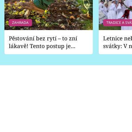
ZAHRADA
TRADICE A SVÁ
Pěstování bez rytí – to zní
Letnice ne
lákavě! Tento postup je
svátky: V n
vhodný jen pro některé
pondělí z
zahrady