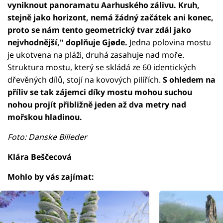
vyniknout panoramatu Aarhuského zálivu. Kruh,
stejně jako horizont, nemá žádný začátek ani konec,
proto se nám tento geometrický tvar zdál jako
nejvhodnější," doplňuje Gjøde.
Jedna polovina mostu
je ukotvena na pláži, druhá zasahuje nad moře.
Struktura mostu, který se skládá ze 60 identických
dřevěných dílů, stojí na kovových pilířích.
S ohledem na
příliv se tak zájemci díky mostu mohou suchou
nohou projít přibližně jeden až dva metry nad
mořskou hladinou.
Foto: Danske Billeder
Klára Beščecová
Mohlo by vás zajímat: