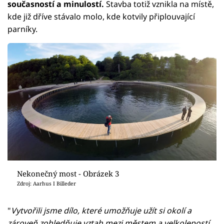
současností a minulostí.
Stavba totiž vznikla na místě,
kde již dříve stávalo molo, kde kotvily připlouvající
parníky.
Nekonečný most - Obrázek 3
Zdroj: Aarhus I Billeder
"
Vytvořili jsme dílo, které umožňuje užít si okolí a
zároveň zohledňuje vztah mezi městem a velkolepostí