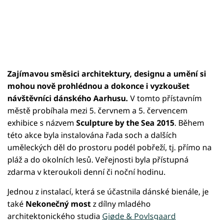
Zajímavou směsici architektury, designu a umění si
mohou nově prohlédnou a dokonce i vyzkoušet
návštěvníci dánského Aarhusu.
V tomto přístavním
městě probíhala mezi 5. červnem a 5. červencem
exhibice s názvem
Sculpture by the Sea 2015
. Během
této akce byla instalována řada soch a dalších
uměleckých děl do prostoru podél pobřeží, tj. přímo na
pláž a do okolních lesů. Veřejnosti byla přístupná
zdarma v kteroukoli denní či noční hodinu.
Jednou z instalací, která se účastnila dánské bienále, je
také
Nekonečný most
z dílny mladého
architektonického studia
Gjøde & Povlsgaard