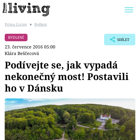
Prima Living
■
Bydlení
Trendy:
JAK UŠETŘIT
POKOJOVÉ KVĚTINY
BYDLENÍ
SDÍLET
BYDLENÍ SLAVNÝCH
ZAHRADA
23. července 2016 05:00
Klára Beščecová
Podívejte se, jak vypadá
nekonečný most! Postavili
Témata
ho v Dánsku
Bydlení
Zahrada
Design