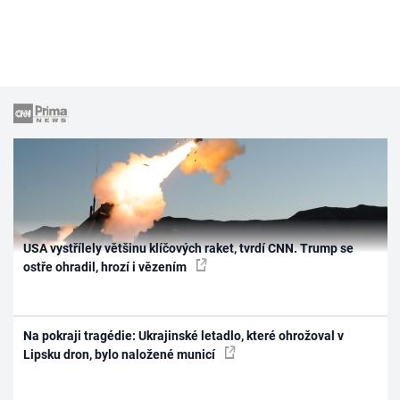
USA vystřílely většinu klíčových raket, tvrdí CNN. Trump se
ostře ohradil, hrozí i vězením
Na pokraji tragédie: Ukrajinské letadlo, které ohrožoval v
Lipsku dron, bylo naložené municí