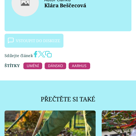
Klára Beščecová
VSTOUPIT DO DISKUZE
Sdílejte článek
ŠTÍTKY
UMĚNÍ
DÁNSKO
AARHUS
PŘEČTĚTE SI TAKÉ