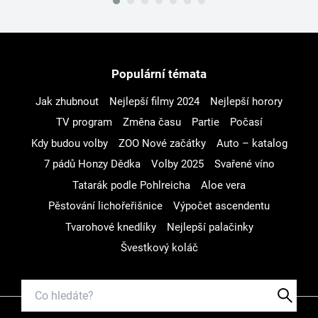
Populární témata
Jak zhubnout
Nejlepší filmy 2024
Nejlepší horory
TV program
Změna času
Partie
Počasí
Kdy budou volby
ZOO Nové začátky
Auto – katalog
7 pádů Honzy Dědka
Volby 2025
Svařené víno
Tatarák podle Pohlreicha
Aloe vera
Pěstování lichořeřišnice
Výpočet ascendentu
Tvarohové knedlíky
Nejlepší palačinky
Švestkový koláč