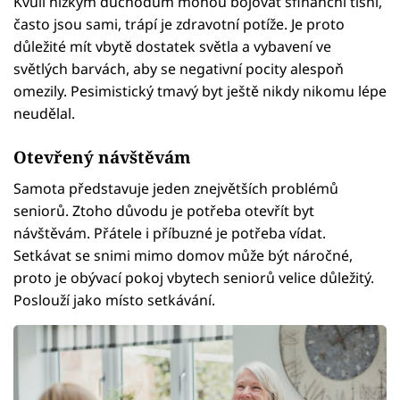
Kvůli nízkým důchodům mohou bojovat sfinanční tísní,
často jsou sami, trápí je zdravotní potíže. Je proto
důležité mít vbytě dostatek světla a vybavení ve
světlých barvách, aby se negativní pocity alespoň
omezily. Pesimistický tmavý byt ještě nikdy nikomu lépe
neudělal.
Otevřený návštěvám
Samota představuje jeden znejvětších problémů
seniorů. Ztoho důvodu je potřeba otevřít byt
návštěvám. Přátele i příbuzné je potřeba vídat.
Setkávat se snimi mimo domov může být náročné,
proto je obývací pokoj vbytech seniorů velice důležitý.
Poslouží jako místo setkávání.