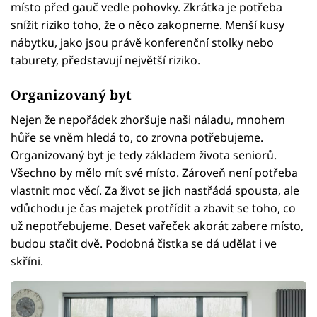
místo před gauč vedle pohovky. Zkrátka je potřeba
snížit riziko toho, že o něco zakopneme. Menší kusy
nábytku, jako jsou právě konferenční stolky nebo
taburety, představují největší riziko.
Organizovaný byt
Nejen že nepořádek zhoršuje naši náladu, mnohem
hůře se vněm hledá to, co zrovna potřebujeme.
Organizovaný byt je tedy základem života seniorů.
Všechno by mělo mít své místo. Zároveň není potřeba
vlastnit moc věcí. Za život se jich nastřádá spousta, ale
vdůchodu je čas majetek protřídit a zbavit se toho, co
už nepotřebujeme. Deset vařeček akorát zabere místo,
budou stačit dvě. Podobná čistka se dá udělat i ve
skříni.