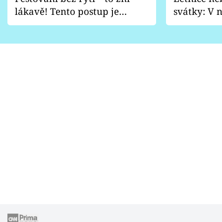
lákavě! Tento postup je
svátky: V n
vhodný jen pro některé
pondělí z
zahrady