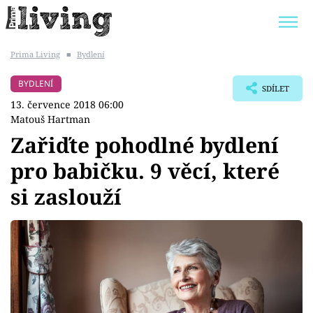
Prima Living
■
Bydlení
Trendy:
JAK UŠETŘIT
POKOJOVÉ KVĚTINY
BYDLENÍ
SDÍLET
BYDLENÍ SLAVNÝCH
ZAHRADA
13. července 2018 06:00
Matouš Hartman
Zařiďte pohodlné bydlení
pro babičku. 9 věcí, které
Témata
si zaslouží
Bydlení
Zahrada
Design