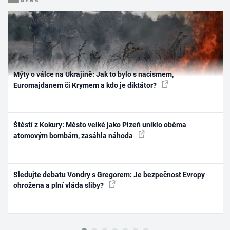
Mýty o válce na Ukrajině: Jak to bylo s nacismem,
Euromajdanem či Krymem a kdo je diktátor?
Štěstí z Kokury: Město velké jako Plzeň uniklo oběma
atomovým bombám, zasáhla náhoda
Sledujte debatu Vondry s Gregorem: Je bezpečnost Evropy
ohrožena a plní vláda sliby?