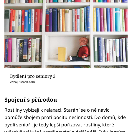
Bydlení pro seniory 3
Zdroj: istock.com
Spojení s přírodou
Rostliny vybízejí k relaxaci. Starání se o ně navíc
pomůže sbojem proti pocitu nečinnosti. Do domů, kde
bydlí senioři, je tedy lepší pořizovat rostliny, které
vyžadují zalévání, zastřihování a další péči. Sukulentům