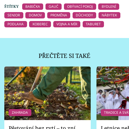
ŠTÍTKY
BABIČKA
GAUČ
OBÝVACÍ POKOJ
BYDLENÍ
SENIOR
DOMOV
PROMĚNA
DŮCHODY
NÁBYTEK
PODLAHA
KOBEREC
VOJNA A MÍR
TABURET
PŘEČTĚTE SI TAKÉ
ZAHRADA
TRADICE A SVÁ
Pěstování bez rytí – to zní
Letnice ne